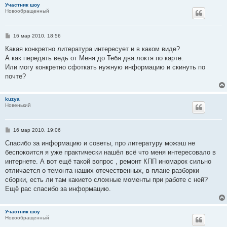
и
Участник шоу
е
Новообращенный
С
16 мар 2010, 18:56
о
о
Какая конкретно литература интересует и в каком виде?
б
А как передать ведь от Меня до Тебя два локтя по карте.
щ
е
Или могу конкретно сфоткать нужную информацию и скинуть по
н
почте?
и
е
kuzya
Новенький
С
16 мар 2010, 19:06
о
о
Спасибо за информацию и советы, про литературу можэш не
б
беспокоится я уже практически нашёл всё что меня интересовало в
щ
е
интернете. А вот ещё такой вопрос , ремонт КПП иномарок сильно
н
отличается о темонта наших отечественных, в плане разборки
и
е
сборки, есть ли там какието сложные моменты при работе с ней?
Ещё рас спасибо за информацию.
Участник шоу
Новообращенный