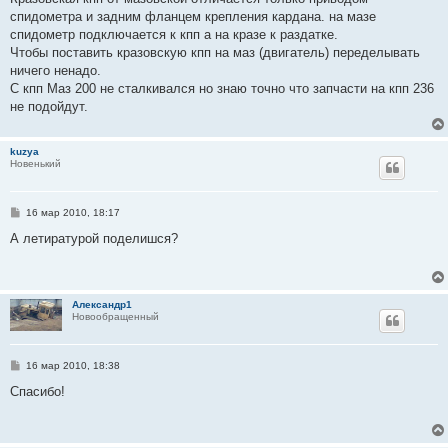
б
спидометра и задним фланцем крепления кардана. на мазе
щ
е
спидометр подключается к кпп а на кразе к раздатке.
н
Чтобы поставить кразовскую кпп на маз (двигатель) переделывать
и
е
ничего ненадо.
С кпп Маз 200 не сталкивался но знаю точно что запчасти на кпп 236
не подойдут.
kuzya
Новенький
С
16 мар 2010, 18:17
о
о
А летиратурой поделишся?
б
щ
е
н
и
Александр1
е
Новообращенный
С
16 мар 2010, 18:38
о
о
Спасибо!
б
щ
е
н