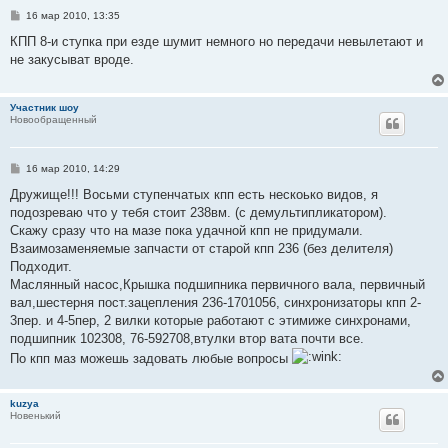
С
16 мар 2010, 13:35
о
о
КПП 8-и ступка при езде шумит немного но передачи невылетают и
б
не закусыват вроде.
щ
е
н
и
Участник шоу
е
Новообращенный
С
16 мар 2010, 14:29
о
о
Дружище!!! Восьми ступенчатых кпп есть нескоько видов, я
б
подозреваю что у тебя стоит 238вм. (с демультипликатором).
щ
е
Скажу сразу что на мазе пока удачной кпп не придумали.
н
Взаимозаменяемые запчасти от старой кпп 236 (без делителя)
и
е
Подходит.
Маслянный насос,Крышка подшипника первичного вала, первичный
вал,шестерня пост.зацепления 236-1701056, синхронизаторы кпп 2-
3пер. и 4-5пер, 2 вилки которые работают с этимиже синхронами,
подшипник 102308, 76-592708,втулки втор вата почти все.
По кпп маз можешь задовать любые вопросы
kuzya
Новенький