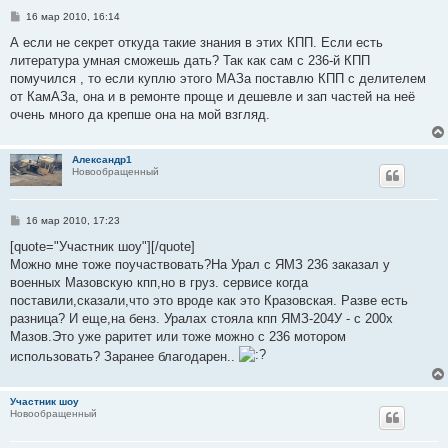
С
16 мар 2010, 16:14
о
о
А если не секрет откуда такие знания в этих КПП. Если есть
б
литература умная сможешь дать? Так как сам с 236-й КПП
щ
е
помучился , то если куплю этого МАЗа поставлю КПП с делителем
н
от КамАЗа, она и в ремонте проще и дешевле и зап частей на неё
и
е
очень много да крепше она на мой взгляд.
Александр1
Новообращенный
С
16 мар 2010, 17:23
о
о
[quote="Участник шоу"][/quote]
б
Можно мне тоже поучаствовать?На Урал с ЯМЗ 236 заказал у
щ
е
военных Мазовскую кпп,но в груз. сервисе когда
н
поставили,сказали,что это вроде как это Кразовская. Разве есть
и
е
разница? И еще,на бенз. Уралах стояла кпп ЯМЗ-204У - с 200х
Мазов.Это уже раритет или тоже можно с 236 мотором
использовать? Заранее благодарен..
Участник шоу
Новообращенный