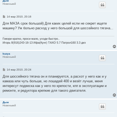
Дым
Новенький
С
14 мар 2010, 20:16
о
о
Для МАЗА срок большой) Для каких целей если не секрет ищете
б
машину? Уж больно расход у него большой для шоссейного тягача...
щ
е
н
и
Говори кратко, проси мало, уходи быстро..
е
Игорь 8(916)243-16-13 Ифа(Кунг) ТАХО 5.7 Патрол160 3.3 диз
kuzya
Новенький
С
14 мар 2010, 20:24
о
о
Для шоссейного тягача он и планируется, а расхот у него как и у
б
камаза или чуть больше, но лошадей 400 и везёт лучше, меня
щ
е
интересут подвеска как у него по крепости, кпп в эксплуатации и
н
ремонте, и редуктора крепкие для такого двигателя.
и
е
Дым
Новенький