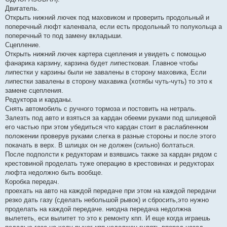
и
е
Двигатель.
Открыть нижний лючек под маховиком и проверить продольный и
поперечный люфт каленвала, если есть продольный то полукольца а
поперечный то под замену вкладыши.
Сцепление.
Открыть нижний лючек картера сцепления и увидеть с помощью
фанарика карзину, карзина будет липестковая. Главное чтобы
липестки у карзины были не завалены в сторону маховика, Если
липестки завалены в сторону махавика (хотябы чуть-чуть) то это к
замене сцепления.
Редуктора и карданы.
Снять автомобиль с ручного тормоза и постовить на нетраль.
Залезть под авто и взяться за кардан обееми руками под шлицевой
его частью при этом убедиться что кардан стоит в раслабленном
положении проверув руками слегка в разные стороны и после этого
покачать в верх. В шлицах он не должен (сильно) болтаться.
После подполсти к редукторам и взявшись также за кардан рядом с
крестовиной проделать туже операцию в крестовинах и редукторах
люфта недолжно быть вообще.
Коробка передач.
проехать на авто на каждой передаче при этом на каждой передачи
резко дать газу (сделать небольшой рывок) и сбросить,это нужно
проделать на каждой передаче. ниодна передача недолжна
вылететь, еси вылитет то это к ремонту кпп. И еще когда играешь