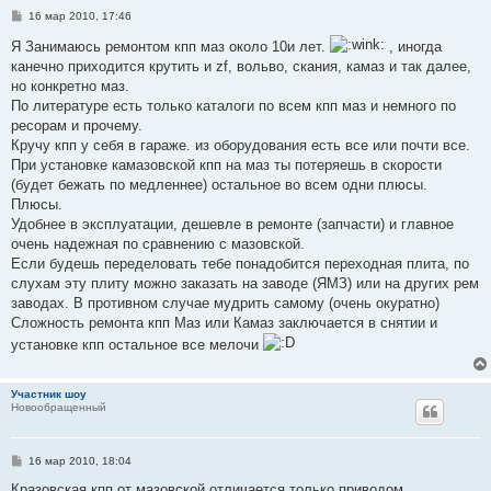
С
16 мар 2010, 17:46
о
о
Я Занимаюсь ремонтом кпп маз около 10и лет.
, иногда
б
канечно приходится крутить и zf, вольво, скания, камаз и так далее,
щ
е
но конкретно маз.
н
По литературе есть только каталоги по всем кпп маз и немного по
и
е
ресорам и прочему.
Кручу кпп у себя в гараже. из оборудования есть все или почти все.
При установке камазовской кпп на маз ты потеряешь в скорости
(будет бежать по медленнее) остальное во всем одни плюсы.
Плюсы.
Удобнее в эксплуатации, дешевле в ремонте (запчасти) и главное
очень надежная по сравнению с мазовской.
Если будешь переделовать тебе понадобится переходная плита, по
слухам эту плиту можно заказать на заводе (ЯМЗ) или на других рем
заводах. В противном случае мудрить самому (очень окуратно)
Сложность ремонта кпп Маз или Камаз заключается в снятии и
установке кпп остальное все мелочи
Участник шоу
Новообращенный
С
16 мар 2010, 18:04
о
о
Кразовская кпп от мазовской отличается только приводом