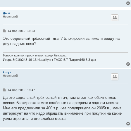
н
и
е
Дым
Новенький
С
14 мар 2010, 19:23
о
о
Это седельный трёхосный тягач? Блокировки вы имели ввиду на
б
двух задних осях?
щ
е
н
и
Говори кратко, проси мало, уходи быстро..
е
Игорь 8(916)243-16-13 Ифа(Кунг) ТАХО 5.7 Патрол160 3.3 диз
kuzya
Новенький
С
14 мар 2010, 19:47
о
о
Да это седельный трёх осный тягач, там стоит как обычно меж
б
осевая блокировка и меж колёсные на среднем и заднем мостах.
щ
е
Мне его предложили за 400 т.р. без полуприцепа он 2005г.в., меня
н
интересует на что надо обращать внимаение при покупки на какие
и
е
узлы агрегаты, и его слабые места.