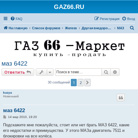
GAZ66.RU
FAQ
Регистрация
Вход
П
На главную
Список форумов
Железо
Другая внедорожная техника
МАЗ
о
и
с
к
маз 6422
Поиск
Расширен
Ответить
1
2
След.
30 сообщений
kuzya
Новенький
маз 6422
С
14 мар 2010, 19:20
о
о
Подскажите мне пожалуйста, стоит или нет брать МАЗ 6422, какие
б
его недостатки и преимущества. У этого МАЗа двигатель 7511 и
щ
е
блокировки на все колёса.