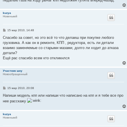
педалью газа на ходу рычаг кпп недолжен гулять вперед-назад.
kuzya
Новенький
С
15 мар 2010, 14:48
о
о
Спасибо за совет, но это всё то что делаеш при покупке любого
б
грузовика. А как он в ремонте, КПП , редуктора, есть ли детали
щ
е
взаимо заменяемые со старыми мазами, долго ли ходит до атказа
н
детали?
и
е
Ещё рас спасибо всем кто откликнлся
Участник шоу
Новообращенный
С
15 мар 2010, 20:08
о
о
Напиши модель кпп или напиши что написано на кпп и я тебе все про
б
нее расскажу
щ
е
н
и
kuzya
е
Новенький