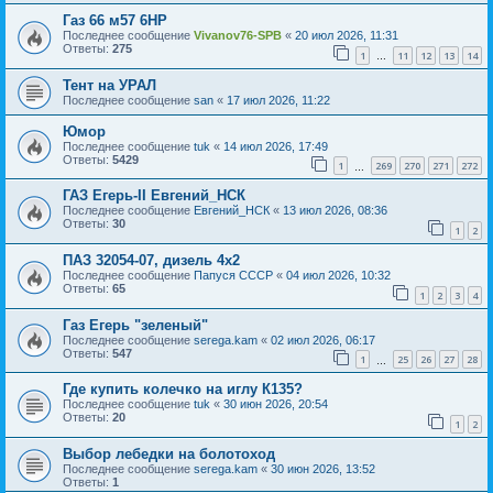
Газ 66 м57 6HP
Последнее сообщение
Vivanov76-SPB
«
20 июл 2026, 11:31
Ответы:
275
1
11
12
13
14
…
Тент на УРАЛ
Последнее сообщение
san
«
17 июл 2026, 11:22
Юмор
Последнее сообщение
tuk
«
14 июл 2026, 17:49
Ответы:
5429
1
269
270
271
272
…
ГАЗ Егерь-II Евгений_НСК
Последнее сообщение
Евгений_НСК
«
13 июл 2026, 08:36
Ответы:
30
1
2
ПАЗ 32054-07, дизель 4х2
Последнее сообщение
Папуся СССР
«
04 июл 2026, 10:32
Ответы:
65
1
2
3
4
Газ Егерь "зеленый"
Последнее сообщение
serega.kam
«
02 июл 2026, 06:17
Ответы:
547
1
25
26
27
28
…
Где купить колечко на иглу К135?
Последнее сообщение
tuk
«
30 июн 2026, 20:54
Ответы:
20
1
2
Выбор лебедки на болотоход
Последнее сообщение
serega.kam
«
30 июн 2026, 13:52
Ответы:
1