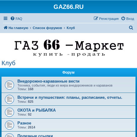
GAZ66.RU
FAQ
Регистрация
Вход
П
На главную
Список форумов
Клуб
о
и
с
к
Клуб
Форум
Внедорожно-караванные вести
Техника, события, люди из мира внедорожников и караванов
Темы:
168
Встречи и путешествия: планы, расписание, отчеты.
Темы:
825
ОХОТА и РЫБАЛКА
Темы:
92
Разное
Темы:
2614
Полезные ссылки