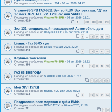
Последнее сообщение
танкист 204
«
06 авг 2026, 04:22
Vivanov76-SPB ГАЗ-6611 Венгер КШМ Вахтовка кат. "Д" на
17 мест 3UZET-FE VVTI 280 л/с чип 5АКПП
Последнее сообщение
Vivanov76-SPB
«
05 авг 2026, 22:01
Ответы:
6184
1
307
308
309
310
…
Зил-131: специальный пассажирский Автомобиль-дом
Последнее сообщение
Папуся СССР
«
05 авг 2026, 21:03
Ответы:
309
1
13
14
15
16
…
Lisник - Газ 66-05 кунг
Последнее сообщение
Lisник.
«
03 авг 2026, 22:24
Ответы:
348
1
15
16
17
18
…
Клубные толстовки
Последнее сообщение
Vivanov76-SPB
«
03 авг 2026, 18:32
Ответы:
356
1
15
16
17
18
…
ГАЗ 66 1966ГОДА
Последнее сообщение
SPARCO
«
01 авг 2026, 15:17
Ответы:
93
1
2
3
4
5
Мой ЗИЛ 157КД
Последнее сообщение
тюлень
«
29 июл 2026, 07:22
Ответы:
514
1
23
24
25
26
…
Поздравляю всех моряков с днём ВМФ.
Последнее сообщение
ПОМПАТЕХ1
«
26 июл 2026, 21:58
Ответы:
22
1
2