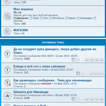
Темы:
179
Моя машина
My car
Форум для тем про свой автомобиль
Подфорумы:
Урал
,
Зил
,
Автобусы
,
Камаз
,
Иномарки
,
Прочее
Темы:
566
МАГАЗИН
Темы:
14
Активные темы
Да не оскудеет рука дающего, твори добро другим во
благо.
Последнее сообщение
КАЗ 4540
«
12 авг 2024, 18:03
Ответы:
1083
1
52
53
54
55
…
Клещи и всё что с ними связанно
Последнее сообщение
musli
«
19 июл 2023, 23:10
Ответы:
121
1
4
5
6
7
…
Как размещать сообщения . Тема для начинающих
Последнее сообщение
rencom
«
24 фев 2019, 14:16
Ответы:
2
Шишига для Нивавода
Последнее сообщение
ssk-virus
«
08 авг 2026, 07:01
Ответы:
1140
1
55
56
57
58
…
Нужна помощь в Екб.