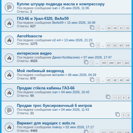
Куплю штуцер подвода масла к компрессору
Последнее сообщение
san
«
25 июн 2026, 11:06
Ответы:
2
ГАЗ-66 и Урал-4320, ВеАн59
Последнее сообщение
ВеАн59
«
15 июн 2026, 16:48
Ответы:
627
1
29
30
31
32
…
АвтоНовости
Последнее сообщение
e2-e4
«
13 июн 2026, 21:23
Ответы:
1275
1
61
62
63
64
…
интересное видео
Последнее сообщение
Данил Колбасенко
«
07 июн 2026, 17:47
Ответы:
4025
1
199
200
201
202
…
Мой любимый вездеход
Последнее сообщение
виталян
«
06 июн 2026, 04:29
Ответы:
870
1
41
42
43
44
…
Продам стёкла кабины ГАЗ-66
Последнее сообщение
san
«
04 июн 2026, 16:42
Ответы:
60
1
2
3
4
Продам трос буксировочный 6 метров
Последнее сообщение
san
«
04 июн 2026, 11:43
Ответы:
21
1
2
Вариант для ищущих с auto.ru
Последнее сообщение
makey
«
02 июн 2026, 17:17
Ответы:
4466
1
221
222
223
224
…