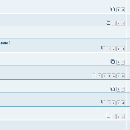
1
2
1
2
3
ковую?
1
2
3
4
1
2
1
2
3
4
5
6
1
2
1
2
3
4
1
2
3