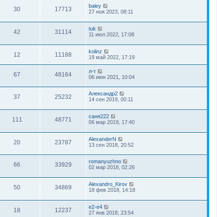
baley
30
17713
27 ноя 2023, 08:11
tuk
42
31114
11 июл 2022, 17:08
kolinz
12
11188
19 май 2022, 17:19
л-т
67
48164
06 июн 2021, 10:04
Александр2
37
25232
14 сен 2019, 00:11
саня222
111
48771
06 мар 2019, 17:40
AlexanderN
20
23787
13 сен 2018, 20:52
romanyuzhno
66
33929
02 мар 2018, 02:26
Alexandro_Kirov
50
34869
18 фев 2018, 14:18
e2-e4
18
12237
27 янв 2018, 23:54