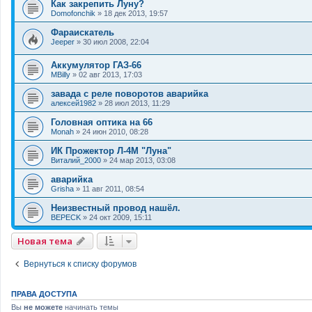
Как закрепить Луну?
Domofonchik
»
18 дек 2013, 19:57
Фараискатель
Jeeper
»
30 июл 2008, 22:04
Аккумулятор ГАЗ-66
MBilly
»
02 авг 2013, 17:03
завада с реле поворотов аварийка
алексей1982
»
28 июл 2013, 11:29
Головная оптика на 66
Monah
»
24 июн 2010, 08:28
ИК Прожектор Л-4М "Луна"
Виталий_2000
»
24 мар 2013, 03:08
аварийка
Grisha
»
11 авг 2011, 08:54
Неизвестный провод нашёл.
BEPECK
»
24 окт 2009, 15:11
Новая тема
Вернуться к списку форумов
ПРАВА ДОСТУПА
Вы
не можете
начинать темы