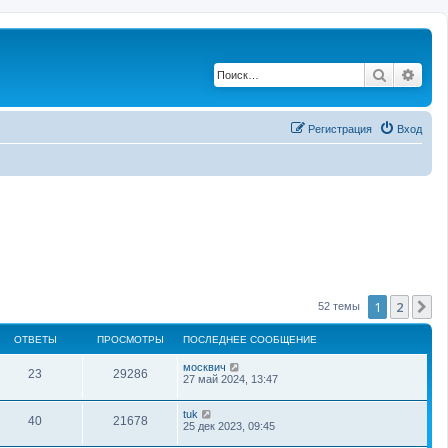
Поиск
Рас
Регистрация
Вход
1
2
С
52 темы
ОТВЕТЫ
ПРОСМОТРЫ
ПОСЛЕДНЕЕ СООБЩЕНИЕ
москвич
23
29286
27 май 2024, 13:47
tuk
40
21678
25 дек 2023, 09:45