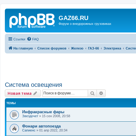
GAZ66.RU
Форум о внедорожных грузовиках
Ссылки
FAQ
На главную
Список форумов
Железо
ГАЗ-66
Электрика
Систе
Система освещения
Поиск
Расширенный 
Новая тема
ТЕМЫ
Инфракрасные фары
Звездочет
»
15 сен 2008, 20:58
Фонари автопоезда
Сапиенс
»
01 апр 2022, 20:34