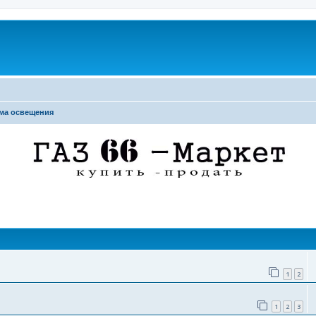
ма освещения
поиск
1
2
1
2
3