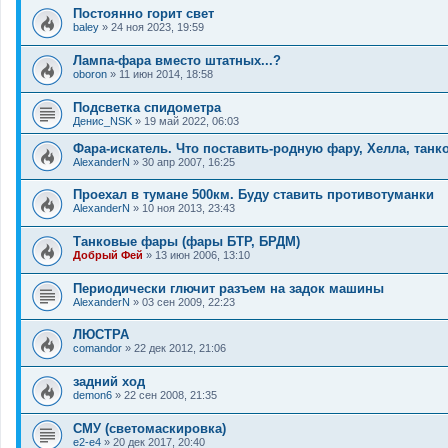
Постоянно горит свет
baley
»
24 ноя 2023, 19:59
Лампа-фара вместо штатных...?
oboron
»
11 июн 2014, 18:58
Подсветка спидометра
Денис_NSK
»
19 май 2022, 06:03
Фара-искатель. Что поставить-родную фару, Хелла, тан
AlexanderN
»
30 апр 2007, 16:25
Проехал в тумане 500км. Буду ставить противотуманки
AlexanderN
»
10 ноя 2013, 23:43
Танковые фары (фары БТР, БРДМ)
Добрый Фей
»
13 июн 2006, 13:10
Периодически глючит разъем на задок машины
AlexanderN
»
03 сен 2009, 22:23
ЛЮСТРА
comandor
»
22 дек 2012, 21:06
задний ход
demon6
»
22 сен 2008, 21:35
СМУ (светомаскировка)
e2-e4
»
20 дек 2017, 20:40