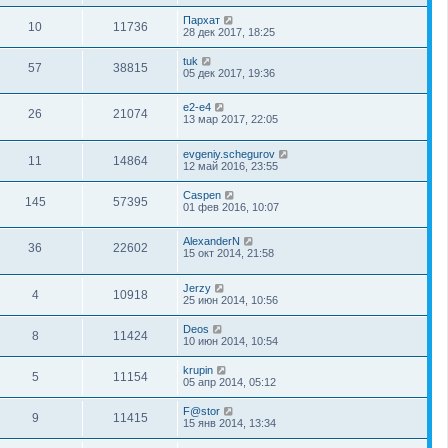
Пархат
10
11736
28 дек 2017, 18:25
tuk
57
38815
05 дек 2017, 19:36
e2-e4
26
21074
13 мар 2017, 22:05
evgeniy.schegurov
11
14864
12 май 2016, 23:55
Caspen
145
57395
01 фев 2016, 10:07
AlexanderN
36
22602
15 окт 2014, 21:58
Jerzy
4
10918
25 июн 2014, 10:56
Deos
8
11424
10 июн 2014, 10:54
krupin
5
11154
05 апр 2014, 05:12
F@stor
9
11415
15 янв 2014, 13:34