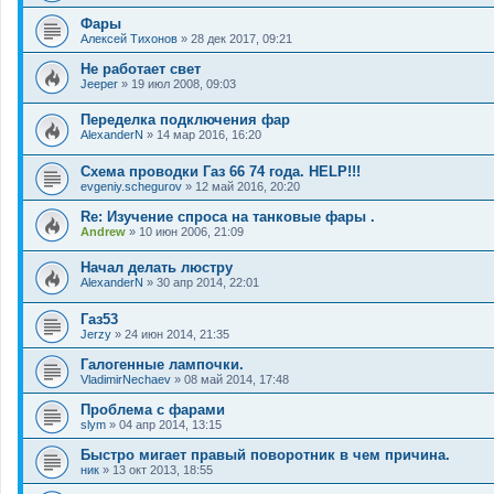
Фары
Алексей Тихонов
»
28 дек 2017, 09:21
Не работает свет
Jeeper
»
19 июл 2008, 09:03
Переделка подключения фар
AlexanderN
»
14 мар 2016, 16:20
Схема проводки Газ 66 74 года. HELP!!!
evgeniy.schegurov
»
12 май 2016, 20:20
Re: Изучение спроса на танковые фары .
Andrew
»
10 июн 2006, 21:09
Начал делать люстру
AlexanderN
»
30 апр 2014, 22:01
Газ53
Jerzy
»
24 июн 2014, 21:35
Галогенные лампочки.
VladimirNechaev
»
08 май 2014, 17:48
Проблема с фарами
slym
»
04 апр 2014, 13:15
Быстро мигает правый поворотник в чем причина.
ник
»
13 окт 2013, 18:55