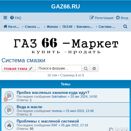
GAZ66.RU
FAQ
Регистрация
Вход
П
На главную
Список форумов
Железо
ГАЗ-66
Бензиновые двигатели
Система смазки
о
и
с
к
Система смазки
Поиск
Расширенный по
Новая тема
16 тем • Страница
1
из
1
Темы
Пробки масляных каналов-куда идут?
Последнее сообщение
Sakhalinec
«
20 авг 2024, 14:50
Ответы:
1
Вода в масле
Последнее сообщение
тюлень
«
15 июл 2024, 13:48
Ответы:
2
Проблемы с масляной системой
Последнее сообщение
RAT
«
05 дек 2023, 17:19
Ответы:
50
1
2
3