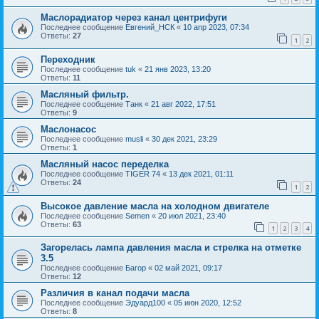
Маслорадиатор через канал центрифуги
Последнее сообщение
Евгений_НСК
«
10 апр 2023, 07:34
Ответы:
27
1
2
Переходник
Последнее сообщение
tuk
«
21 янв 2023, 13:20
Ответы:
11
Масляный фильтр.
Последнее сообщение
Танк
«
21 авг 2022, 17:51
Ответы:
9
Маслонасос
Последнее сообщение
musli
«
30 дек 2021, 23:29
Ответы:
1
Масляный насос переделка
Последнее сообщение
TIGER 74
«
13 дек 2021, 01:11
Ответы:
24
1
2
Высокое давление масла на холодном двигателе
Последнее сообщение
Semen
«
20 июл 2021, 23:40
Ответы:
63
1
2
3
4
Загорелась лампа давления масла и стрелка на отметке
3.5
Последнее сообщение
Багор
«
02 май 2021, 09:17
Ответы:
12
Различия в канал подачи масла
Последнее сообщение
Эдуард100
«
05 июн 2020, 12:52
Ответы:
8