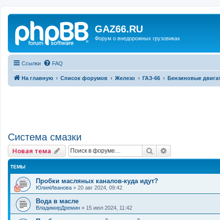
GAZ66.RU
Форум о внедорожных грузовиках
Ссылки
FAQ
На главную
Список форумов
Железо
ГАЗ-66
Бензиновые двига
Система смазки
Поиск
Расширенный 
Новая тема
ТЕМЫ
Пробки масляных каналов-куда идут?
ЮлияИванова
»
20 авг 2024, 09:42
Вода в масле
ВладимирДремин
»
15 июл 2024, 11:42