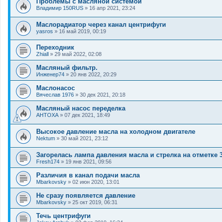
Проблемы с масляной системой
Владимир 150RUS
»
16 апр 2021, 23:24
Маслорадиатор через канал центрифуги
yasros
»
16 май 2019, 00:19
Переходник
Zhiall
»
29 май 2022, 02:08
Масляный фильтр.
Инженер74
»
20 янв 2022, 20:29
Маслонасос
Вячеслав 1976
»
30 дек 2021, 20:18
Масляный насос переделка
AHTOXA
»
07 дек 2021, 18:49
Высокое давление масла на холодном двигателе
Nektum
»
30 май 2021, 23:12
Загорелась лампа давления масла и стрелка на отметке 3
Fresh174
»
19 янв 2021, 09:56
Различия в канал подачи масла
Mbarkovsky
»
02 июн 2020, 13:01
Не сразу появляется давление
Mbarkovsky
»
25 окт 2019, 06:31
Течь центрифуги