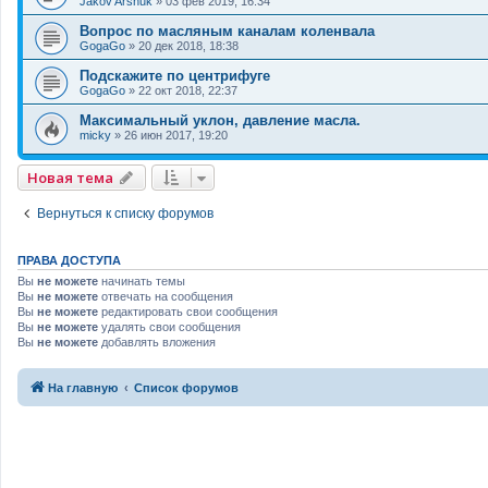
Jakov Arshuk
»
03 фев 2019, 16:34
Вопрос по масляным каналам коленвала
GogaGo
»
20 дек 2018, 18:38
Подскажите по центрифуге
GogaGo
»
22 окт 2018, 22:37
Максимальный уклон, давление масла.
micky
»
26 июн 2017, 19:20
Новая тема
Вернуться к списку форумов
ПРАВА ДОСТУПА
Вы
не можете
начинать темы
Вы
не можете
отвечать на сообщения
Вы
не можете
редактировать свои сообщения
Вы
не можете
удалять свои сообщения
Вы
не можете
добавлять вложения
На главную
Список форумов