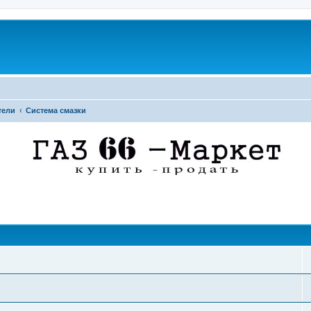
тели
Система смазки
поиск