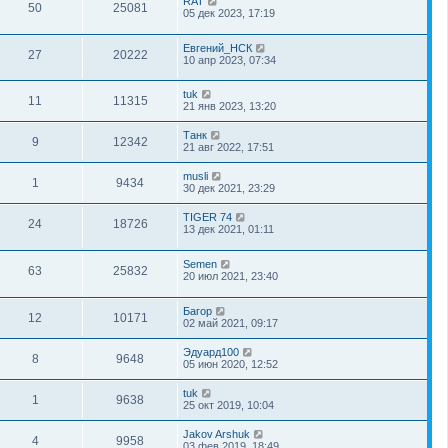
RAT
50
25081
05 дек 2023, 17:19
Евгений_НСК
27
20222
10 апр 2023, 07:34
tuk
11
11315
21 янв 2023, 13:20
Танк
9
12342
21 авг 2022, 17:51
musli
1
9434
30 дек 2021, 23:29
TIGER 74
24
18726
13 дек 2021, 01:11
Semen
63
25832
20 июл 2021, 23:40
Багор
12
10171
02 май 2021, 09:17
Эдуард100
8
9648
05 июн 2020, 12:52
tuk
1
9638
25 окт 2019, 10:04
Jakov Arshuk
4
9958
03 фев 2019, 18:49