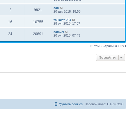
san
2
9821
20 дек 2018, 18:55
танкист 204
16
10755
28 окт 2018, 17:07
samvel
24
20891
20 окт 2018, 07:43
16 тем • Страница
1
из
1
Перейти
Удалить cookies
Часовой пояс:
UTC+03:00