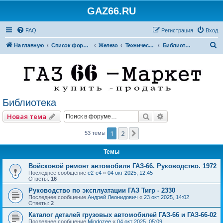
GAZ66.RU
FAQ
Регистрация
Вход
П
На главную
Список форумов
Железо
Технический форум
Библиотека
о
и
с
к
Библиотека
Поиск
Расширенный по
Новая тема
1
2
След.
53 темы
Темы
Войсковой ремонт автомобиля ГАЗ-66. Руководство. 1972
Последнее сообщение
e2-e4
«
04 окт 2025, 12:45
Ответы:
16
Руководство по эксплуатации ГАЗ Тигр - 2330
Последнее сообщение
Андрей Леонидович
«
23 окт 2025, 14:02
Ответы:
2
Каталог деталей грузовых автомобилей ГАЗ-66 и ГАЗ-66-02
Последнее сообщение
Mindozee
«
04 окт 2025, 05:09