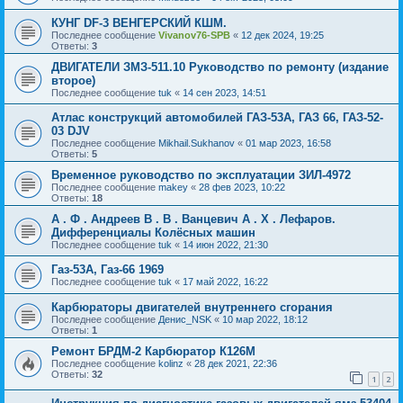
КУНГ DF-3 ВЕНГЕРСКИЙ КШМ.
Последнее сообщение
Vivanov76-SPB
«
12 дек 2024, 19:25
Ответы:
3
ДВИГАТЕЛИ ЗМЗ-511.10 Руководство по ремонту (издание
второе)
Последнее сообщение
tuk
«
14 сен 2023, 14:51
Атлас конструкций автомобилей ГАЗ-53А, ГАЗ 66, ГАЗ-52-
03 DJV
Последнее сообщение
Mikhail.Sukhanov
«
01 мар 2023, 16:58
Ответы:
5
Временное руководство по эксплуатации ЗИЛ-4972
Последнее сообщение
makey
«
28 фев 2023, 10:22
Ответы:
18
А . Ф . Андреев В . В . Ванцевич А . Х . Лефаров.
Дифференциалы Колёсных машин
Последнее сообщение
tuk
«
14 июн 2022, 21:30
Газ-53А, Газ-66 1969
Последнее сообщение
tuk
«
17 май 2022, 16:22
Карбюраторы двигателей внутреннего сгорания
Последнее сообщение
Денис_NSK
«
10 мар 2022, 18:12
Ответы:
1
Ремонт БРДМ-2 Карбюратор К126М
Последнее сообщение
kolinz
«
28 дек 2021, 22:36
Ответы:
32
1
2