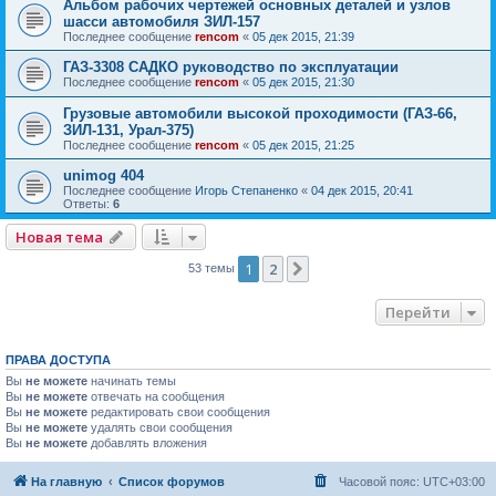
Альбом рабочих чертежей основных деталей и узлов
шасси автомобиля ЗИЛ-157
Последнее сообщение
rencom
«
05 дек 2015, 21:39
ГАЗ-3308 САДКО руководство по эксплуатации
Последнее сообщение
rencom
«
05 дек 2015, 21:30
Грузовые автомобили высокой проходимости (ГАЗ-66,
ЗИЛ-131, Урал-375)
Последнее сообщение
rencom
«
05 дек 2015, 21:25
unimog 404
Последнее сообщение
Игорь Степаненко
«
04 дек 2015, 20:41
Ответы:
6
Новая тема
1
2
След.
53 темы
Перейти
ПРАВА ДОСТУПА
Вы
не можете
начинать темы
Вы
не можете
отвечать на сообщения
Вы
не можете
редактировать свои сообщения
Вы
не можете
удалять свои сообщения
Вы
не можете
добавлять вложения
На главную
Список форумов
Часовой пояс:
UTC+03:00