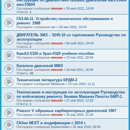
Инструкция по диагностике газовых двигателей ямз-53404
ямз-53604
Последнее сообщение
rencom
«
29 июл 2021, 19:09
Ответы:
1
ГАЗ-66-11. Устройство,техническое обслуживание и
ремонт. 1988
Последнее сообщение
tuk
«
28 июл 2021, 19:43
ДВИГАТЕЛЬ ЗМЗ – 5245.10 со сцеплением Руководство по
эксплуатации
Последнее сообщение
rencom
«
06 май 2021, 04:44
Ответы:
2
КамАЗ-5320 и Урал-4320 учебное пособие
Последнее сообщение
rencom
«
23 янв 2021, 20:34
Каталоги двигателй ММЗ
Последнее сообщение
rencom
«
16 янв 2021, 16:58
Ответы:
16
Техническая литература БРДМ-2
Последнее сообщение
Mindozee
«
14 сен 2020, 12:11
Техописания и инструкции по эксплуатации Руководство
по войсковому ремонту. Боевая Машина Пехоты БМП-1.
Последнее сообщение
rencom
«
27 апр 2020, 12:26
Ответы:
1
Ремонт V образных карбюраторных двигателей 1967
Последнее сообщение
rencom
«
19 апр 2020, 21:28
ГАЗон NEXT и модификации с 2014 г.
Последнее сообщение
buskermolen
«
02 июн 2019, 09:56