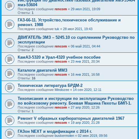
Инструкция по диагностике газовых двигателей ямз-53404
ямз-53604
Последнее сообщение
rencom
«
29 июл 2021, 19:09
Ответы:
1
ГАЗ-66-11. Устройство,техническое обслуживание и
ремонт. 1988
Последнее сообщение
tuk
«
28 июл 2021, 19:43
ДВИГАТЕЛЬ ЗМЗ – 5245.10 со сцеплением Руководство по
эксплуатации
Последнее сообщение
rencom
«
06 май 2021, 04:44
Ответы:
2
КамАЗ-5320 и Урал-4320 учебное пособие
Последнее сообщение
rencom
«
23 янв 2021, 20:34
Каталоги двигателй ММЗ
Последнее сообщение
rencom
«
16 янв 2021, 16:58
Ответы:
16
Техническая литература БРДМ-2
Последнее сообщение
Mindozee
«
14 сен 2020, 12:11
Техописания и инструкции по эксплуатации Руководство
по войсковому ремонту. Боевая Машина Пехоты БМП-1.
Последнее сообщение
rencom
«
27 апр 2020, 12:26
Ответы:
1
Ремонт V образных карбюраторных двигателей 1967
Последнее сообщение
rencom
«
19 апр 2020, 21:28
ГАЗон NEXT и модификации с 2014 г.
Последнее сообщение
buskermolen
«
02 июн 2019, 09:56