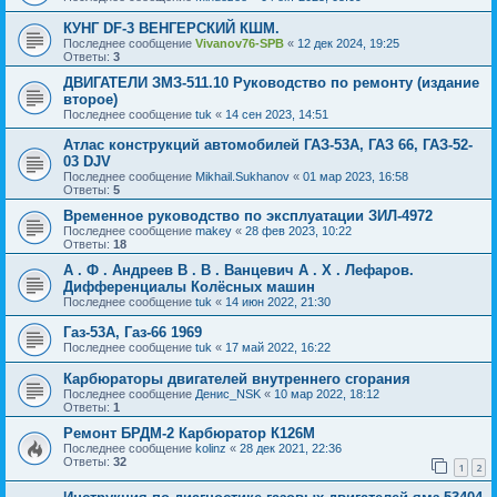
КУНГ DF-3 ВЕНГЕРСКИЙ КШМ.
Последнее сообщение
Vivanov76-SPB
«
12 дек 2024, 19:25
Ответы:
3
ДВИГАТЕЛИ ЗМЗ-511.10 Руководство по ремонту (издание
второе)
Последнее сообщение
tuk
«
14 сен 2023, 14:51
Атлас конструкций автомобилей ГАЗ-53А, ГАЗ 66, ГАЗ-52-
03 DJV
Последнее сообщение
Mikhail.Sukhanov
«
01 мар 2023, 16:58
Ответы:
5
Временное руководство по эксплуатации ЗИЛ-4972
Последнее сообщение
makey
«
28 фев 2023, 10:22
Ответы:
18
А . Ф . Андреев В . В . Ванцевич А . Х . Лефаров.
Дифференциалы Колёсных машин
Последнее сообщение
tuk
«
14 июн 2022, 21:30
Газ-53А, Газ-66 1969
Последнее сообщение
tuk
«
17 май 2022, 16:22
Карбюраторы двигателей внутреннего сгорания
Последнее сообщение
Денис_NSK
«
10 мар 2022, 18:12
Ответы:
1
Ремонт БРДМ-2 Карбюратор К126М
Последнее сообщение
kolinz
«
28 дек 2021, 22:36
Ответы:
32
1
2