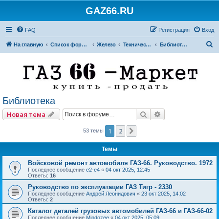
GAZ66.RU
FAQ
Регистрация
Вход
П
На главную
Список форумов
Железо
Технический форум
Библиотека
о
и
с
к
Библиотека
Поиск
Расширенный по
Новая тема
1
2
След.
53 темы
Темы
Войсковой ремонт автомобиля ГАЗ-66. Руководство. 1972
Последнее сообщение
e2-e4
«
04 окт 2025, 12:45
Ответы:
16
Руководство по эксплуатации ГАЗ Тигр - 2330
Последнее сообщение
Андрей Леонидович
«
23 окт 2025, 14:02
Ответы:
2
Каталог деталей грузовых автомобилей ГАЗ-66 и ГАЗ-66-02
Последнее сообщение
Mindozee
«
04 окт 2025, 05:09