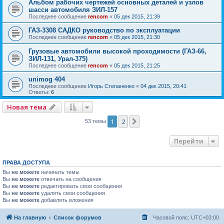
Альбом рабочих чертежей основных деталей и узлов
шасси автомобиля ЗИЛ-157
Последнее сообщение
rencom
«
05 дек 2015, 21:39
ГАЗ-3308 САДКО руководство по эксплуатации
Последнее сообщение
rencom
«
05 дек 2015, 21:30
Грузовые автомобили высокой проходимости (ГАЗ-66,
ЗИЛ-131, Урал-375)
Последнее сообщение
rencom
«
05 дек 2015, 21:25
unimog 404
Последнее сообщение
Игорь Степаненко
«
04 дек 2015, 20:41
Ответы:
6
Новая тема
1
2
След.
53 темы
Перейти
ПРАВА ДОСТУПА
Вы
не можете
начинать темы
Вы
не можете
отвечать на сообщения
Вы
не можете
редактировать свои сообщения
Вы
не можете
удалять свои сообщения
Вы
не можете
добавлять вложения
На главную
Список форумов
Часовой пояс:
UTC+03:00