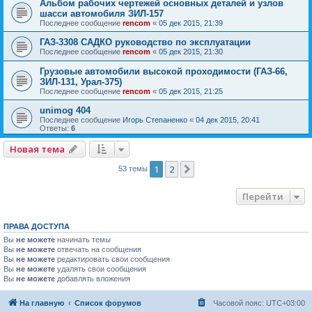
Альбом рабочих чертежей основных деталей и узлов
шасси автомобиля ЗИЛ-157
Последнее сообщение
rencom
«
05 дек 2015, 21:39
ГАЗ-3308 САДКО руководство по эксплуатации
Последнее сообщение
rencom
«
05 дек 2015, 21:30
Грузовые автомобили высокой проходимости (ГАЗ-66,
ЗИЛ-131, Урал-375)
Последнее сообщение
rencom
«
05 дек 2015, 21:25
unimog 404
Последнее сообщение
Игорь Степаненко
«
04 дек 2015, 20:41
Ответы:
6
Новая тема
1
2
След.
53 темы
Перейти
ПРАВА ДОСТУПА
Вы
не можете
начинать темы
Вы
не можете
отвечать на сообщения
Вы
не можете
редактировать свои сообщения
Вы
не можете
удалять свои сообщения
Вы
не можете
добавлять вложения
На главную
Список форумов
Часовой пояс:
UTC+03:00