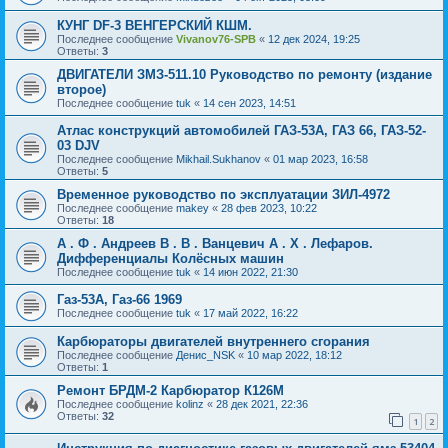
КУНГ DF-3 ВЕНГЕРСКИЙ КШМ.
Последнее сообщение
Vivanov76-SPB
«
12 дек 2024, 19:25
Ответы:
3
ДВИГАТЕЛИ ЗМЗ-511.10 Руководство по ремонту (издание
второе)
Последнее сообщение
tuk
«
14 сен 2023, 14:51
Атлас конструкций автомобилей ГАЗ-53А, ГАЗ 66, ГАЗ-52-
03 DJV
Последнее сообщение
Mikhail.Sukhanov
«
01 мар 2023, 16:58
Ответы:
5
Временное руководство по эксплуатации ЗИЛ-4972
Последнее сообщение
makey
«
28 фев 2023, 10:22
Ответы:
18
А . Ф . Андреев В . В . Ванцевич А . Х . Лефаров.
Дифференциалы Колёсных машин
Последнее сообщение
tuk
«
14 июн 2022, 21:30
Газ-53А, Газ-66 1969
Последнее сообщение
tuk
«
17 май 2022, 16:22
Карбюраторы двигателей внутреннего сгорания
Последнее сообщение
Денис_NSK
«
10 мар 2022, 18:12
Ответы:
1
Ремонт БРДМ-2 Карбюратор К126М
Последнее сообщение
kolinz
«
28 дек 2021, 22:36
Ответы:
32
1
2