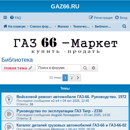
GAZ66.RU
FAQ
Регистрация
Вход
П
На главную
Список форумов
Железо
Технический форум
Библиотека
о
и
с
к
Библиотека
Поиск
Расширенный по
Новая тема
1
2
След.
53 темы
Темы
Войсковой ремонт автомобиля ГАЗ-66. Руководство. 1972
Последнее сообщение
e2-e4
«
04 окт 2025, 12:45
Ответы:
16
Руководство по эксплуатации ГАЗ Тигр - 2330
Последнее сообщение
Андрей Леонидович
«
23 окт 2025, 14:02
Ответы:
2
Каталог деталей грузовых автомобилей ГАЗ-66 и ГАЗ-66-02
Последнее сообщение
Mindozee
«
04 окт 2025, 05:09