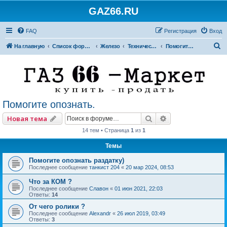
GAZ66.RU
FAQ
Регистрация
Вход
П
На главную
Список форумов
Железо
Технический форум
Помогите опознать.
о
и
с
к
Помогите опознать.
Поиск
Расширенный по
Новая тема
14 тем • Страница
1
из
1
Темы
Помогите опознать раздатку)
Последнее сообщение
танкист 204
«
20 мар 2024, 08:53
Что за КОМ ?
Последнее сообщение
Славон
«
01 июн 2021, 22:03
Ответы:
14
От чего ролики ?
Последнее сообщение
Alexandr
«
26 июл 2019, 03:49
Ответы:
3