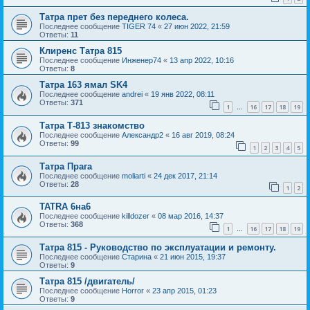
Татра прет без переднего колеса.
Последнее сообщение
TIGER 74
«
27 июн 2022, 21:59
Ответы:
11
Клиренс Татра 815
Последнее сообщение
Инженер74
«
13 апр 2022, 10:16
Ответы:
8
Татра 163 ямал SK4
Последнее сообщение
andrei
«
19 янв 2022, 08:11
Ответы:
371
1
16
17
18
19
…
Татра Т-813 знакомство
Последнее сообщение
Александр2
«
16 авг 2019, 08:24
Ответы:
99
1
2
3
4
5
Татра Прага
Последнее сообщение
moliarti
«
24 дек 2017, 21:14
Ответы:
28
1
2
TATRA 6на6
Последнее сообщение
killdozer
«
08 мар 2016, 14:37
Ответы:
368
1
16
17
18
19
…
Татра 815 - Руководство по эксплуатации и ремонту.
Последнее сообщение
Старина
«
21 июн 2015, 19:37
Ответы:
9
Татра 815 /двигатель/
Последнее сообщение
Horror
«
23 апр 2015, 01:23
Ответы:
9