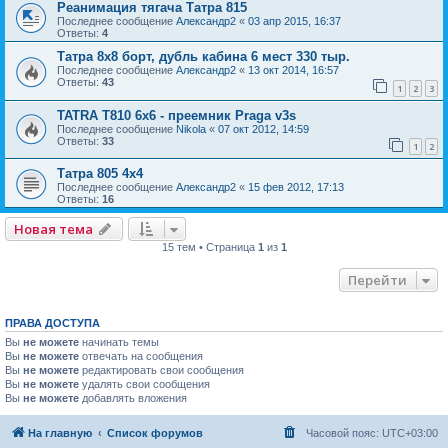
Реанимация тягача Татра 815
Последнее сообщение
Александр2
«
03 апр 2015, 16:37
Ответы:
4
Татра 8х8 борт, дубль кабина 6 мест 330 тыр.
Последнее сообщение
Александр2
«
13 окт 2014, 16:57
Ответы:
43
1
2
3
TATRA T810 6x6 - преемник Praga v3s
Последнее сообщение
Nikola
«
07 окт 2012, 14:59
Ответы:
33
1
2
Татра 805 4х4
Последнее сообщение
Александр2
«
15 фев 2012, 17:13
Ответы:
16
Новая тема
15 тем • Страница
1
из
1
Перейти
ПРАВА ДОСТУПА
Вы
не можете
начинать темы
Вы
не можете
отвечать на сообщения
Вы
не можете
редактировать свои сообщения
Вы
не можете
удалять свои сообщения
Вы
не можете
добавлять вложения
На главную
Список форумов
Часовой пояс:
UTC+03:00