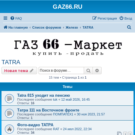
GAZ66.RU
FAQ
Регистрация
Вход
П
На главную
Список форумов
Железо
TATRA
о
и
с
к
TATRA
Поиск
Расширенный по
Новая тема
15 тем • Страница
1
из
1
Темы
Tatra 815 уходит на пенсию
Последнее сообщение
tuk
«
12 май 2026, 16:45
Ответы:
16
Татра 111 на Восточном фронте
Последнее сообщение
ПОМПАТЕХ1
«
30 ноя 2023, 21:57
Ответы:
1
Фото-видео ТАТРА
Последнее сообщение
RAT
«
24 июл 2022, 22:34
Ответы:
34
1
2