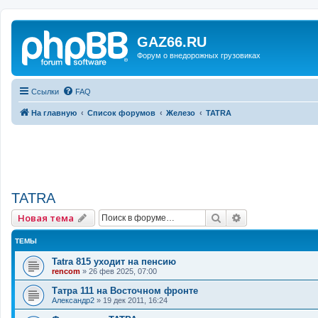
GAZ66.RU
Форум о внедорожных грузовиках
Ссылки
FAQ
На главную
Список форумов
Железо
TATRA
TATRA
Поиск
Расширенный 
Новая тема
ТЕМЫ
Tatra 815 уходит на пенсию
rencom
»
26 фев 2025, 07:00
Татра 111 на Восточном фронте
Александр2
»
19 дек 2011, 16:24