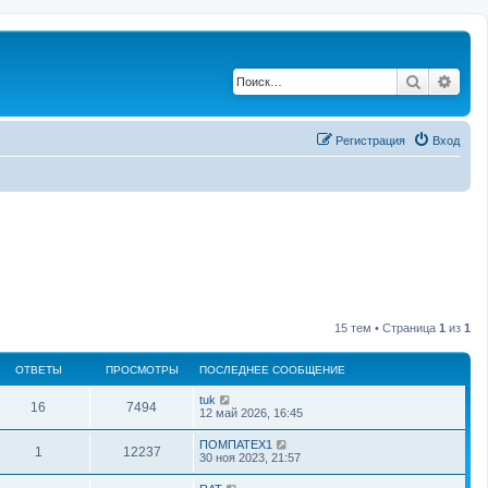
Поиск
Рас
Регистрация
Вход
15 тем • Страница
1
из
1
ОТВЕТЫ
ПРОСМОТРЫ
ПОСЛЕДНЕЕ СООБЩЕНИЕ
tuk
16
7494
12 май 2026, 16:45
ПОМПАТЕХ1
1
12237
30 ноя 2023, 21:57