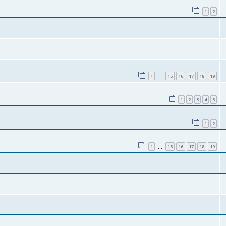
1
2
1
15
16
17
18
19
…
1
2
3
4
5
1
2
1
15
16
17
18
19
…