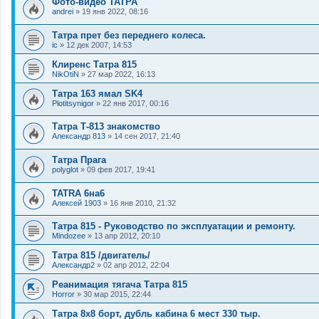
Фото-видео ТАТРА
andrei
»
19 янв 2022, 08:16
Татра прет без переднего колеса.
ic
»
12 дек 2007, 14:53
Клиренс Татра 815
NikOtiN
»
27 мар 2022, 16:13
Татра 163 ямал SK4
Plotitsynigor
»
22 янв 2017, 00:16
Татра Т-813 знакомство
Александр 813
»
14 сен 2017, 21:40
Татра Прага
polyglot
»
09 фев 2017, 19:41
TATRA 6на6
Алексей 1903
»
16 янв 2010, 21:32
Татра 815 - Руководство по эксплуатации и ремонту.
Mindozee
»
13 апр 2012, 20:10
Татра 815 /двигатель/
Александр2
»
02 апр 2012, 22:04
Реанимация тягача Татра 815
Horror
»
30 мар 2015, 22:44
Татра 8х8 борт, дубль кабина 6 мест 330 тыр.