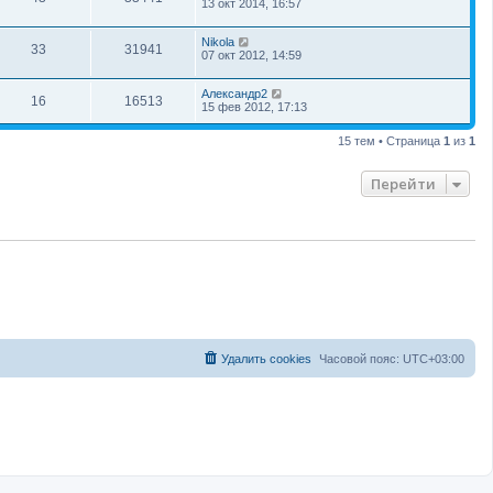
13 окт 2014, 16:57
Nikola
33
31941
07 окт 2012, 14:59
Александр2
16
16513
15 фев 2012, 17:13
15 тем • Страница
1
из
1
Перейти
Удалить cookies
Часовой пояс:
UTC+03:00