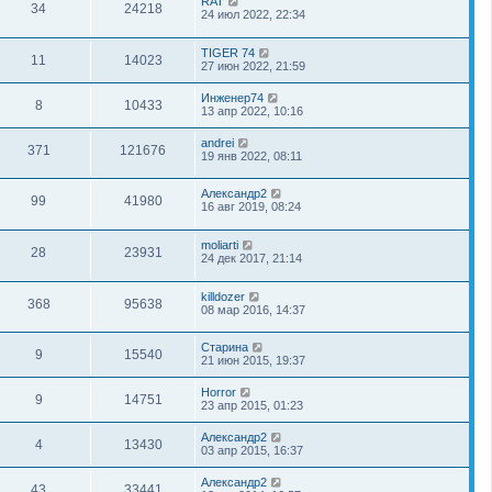
RAT
34
24218
24 июл 2022, 22:34
TIGER 74
11
14023
27 июн 2022, 21:59
Инженер74
8
10433
13 апр 2022, 10:16
andrei
371
121676
19 янв 2022, 08:11
Александр2
99
41980
16 авг 2019, 08:24
moliarti
28
23931
24 дек 2017, 21:14
killdozer
368
95638
08 мар 2016, 14:37
Старина
9
15540
21 июн 2015, 19:37
Horror
9
14751
23 апр 2015, 01:23
Александр2
4
13430
03 апр 2015, 16:37
Александр2
43
33441