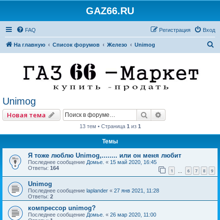
GAZ66.RU
FAQ
Регистрация
Вход
П
На главную
Список форумов
Железо
Unimog
о
и
с
к
Unimog
Поиск
Расширенный по
Новая тема
13 тем • Страница
1
из
1
Темы
Я тоже люблю Unimog,........ или он меня любит
Последнее сообщение
Домье.
«
15 май 2020, 16:45
Ответы:
164
1
6
7
8
9
…
Unimog
Последнее сообщение
laplander
«
27 янв 2021, 11:28
Ответы:
2
компрессор unimog?
Последнее сообщение
Домье.
«
26 мар 2020, 11:00