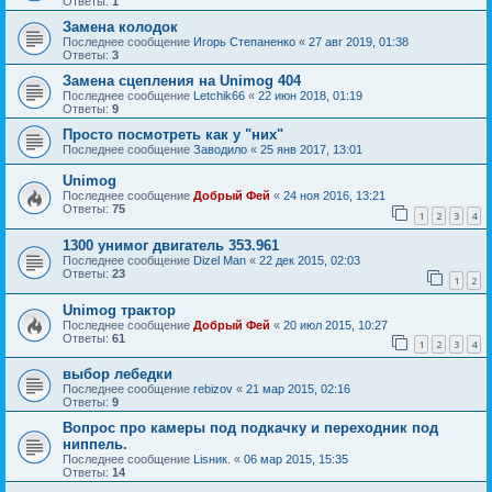
Ответы:
1
Замена колодок
Последнее сообщение
Игорь Степаненко
«
27 авг 2019, 01:38
Ответы:
3
Замена сцепления на Unimog 404
Последнее сообщение
Letchik66
«
22 июн 2018, 01:19
Ответы:
9
Просто посмотреть как у "них"
Последнее сообщение
Заводило
«
25 янв 2017, 13:01
Unimog
Последнее сообщение
Добрый Фей
«
24 ноя 2016, 13:21
Ответы:
75
1
2
3
4
1300 унимог двигатель 353.961
Последнее сообщение
Dizel Man
«
22 дек 2015, 02:03
Ответы:
23
1
2
Unimog трактор
Последнее сообщение
Добрый Фей
«
20 июл 2015, 10:27
Ответы:
61
1
2
3
4
выбор лебедки
Последнее сообщение
rebizov
«
21 мар 2015, 02:16
Ответы:
9
Вопрос про камеры под подкачку и переходник под
ниппель.
Последнее сообщение
Lisник.
«
06 мар 2015, 15:35
Ответы:
14