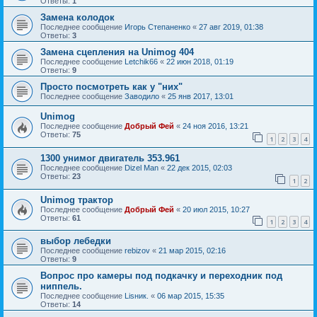
Ответы:
1
Замена колодок
Последнее сообщение
Игорь Степаненко
«
27 авг 2019, 01:38
Ответы:
3
Замена сцепления на Unimog 404
Последнее сообщение
Letchik66
«
22 июн 2018, 01:19
Ответы:
9
Просто посмотреть как у "них"
Последнее сообщение
Заводило
«
25 янв 2017, 13:01
Unimog
Последнее сообщение
Добрый Фей
«
24 ноя 2016, 13:21
Ответы:
75
1
2
3
4
1300 унимог двигатель 353.961
Последнее сообщение
Dizel Man
«
22 дек 2015, 02:03
Ответы:
23
1
2
Unimog трактор
Последнее сообщение
Добрый Фей
«
20 июл 2015, 10:27
Ответы:
61
1
2
3
4
выбор лебедки
Последнее сообщение
rebizov
«
21 мар 2015, 02:16
Ответы:
9
Вопрос про камеры под подкачку и переходник под
ниппель.
Последнее сообщение
Lisник.
«
06 мар 2015, 15:35
Ответы:
14