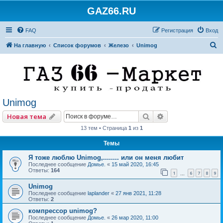
GAZ66.RU
FAQ
Регистрация
Вход
П
На главную
Список форумов
Железо
Unimog
о
и
с
к
Unimog
Поиск
Расширенный по
Новая тема
13 тем • Страница
1
из
1
Темы
Я тоже люблю Unimog,........ или он меня любит
Последнее сообщение
Домье.
«
15 май 2020, 16:45
Ответы:
164
1
6
7
8
9
…
Unimog
Последнее сообщение
laplander
«
27 янв 2021, 11:28
Ответы:
2
компрессор unimog?
Последнее сообщение
Домье.
«
26 мар 2020, 11:00