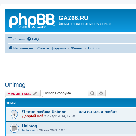
GAZ66.RU
Форум о внедорожных грузовиках
Ссылки
FAQ
На главную
Список форумов
Железо
Unimog
Unimog
Поиск
Расширенный 
Новая тема
ТЕМЫ
Я тоже люблю Unimog,........ или он меня любит
Добрый Фей
»
25 дек 2014, 12:28
Unimog
laplander
»
26 янв 2021, 10:40