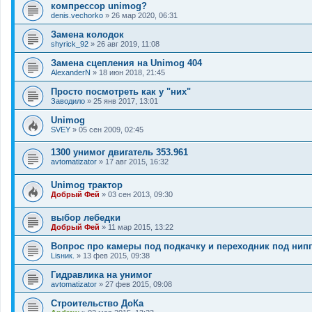
компрессор unimog?
denis.vechorko
»
26 мар 2020, 06:31
Замена колодок
shyrick_92
»
26 авг 2019, 11:08
Замена сцепления на Unimog 404
AlexanderN
»
18 июн 2018, 21:45
Просто посмотреть как у "них"
Заводило
»
25 янв 2017, 13:01
Unimog
SVEY
»
05 сен 2009, 02:45
1300 унимог двигатель 353.961
avtomatizator
»
17 авг 2015, 16:32
Unimog трактор
Добрый Фей
»
03 сен 2013, 09:30
выбор лебедки
Добрый Фей
»
11 мар 2015, 13:22
Вопрос про камеры под подкачку и переходник под нип
Lisник.
»
13 фев 2015, 09:38
Гидравлика на унимог
avtomatizator
»
27 фев 2015, 09:08
Строительство ДоКа