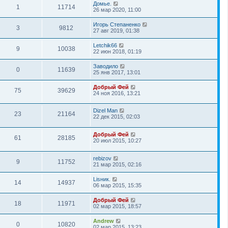
Домье.
1
11714
26 мар 2020, 11:00
Игорь Степаненко
3
9812
27 авг 2019, 01:38
Letchik66
9
10038
22 июн 2018, 01:19
Заводило
0
11639
25 янв 2017, 13:01
Добрый Фей
75
39629
24 ноя 2016, 13:21
Dizel Man
23
21164
22 дек 2015, 02:03
Добрый Фей
61
28185
20 июл 2015, 10:27
rebizov
9
11752
21 мар 2015, 02:16
Lisник.
14
14937
06 мар 2015, 15:35
Добрый Фей
18
11971
02 мар 2015, 18:57
Andrew
0
10820
02 мар 2015, 13:23