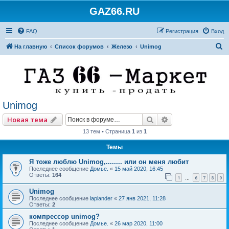
GAZ66.RU
FAQ
Регистрация
Вход
П
На главную
Список форумов
Железо
Unimog
о
и
с
к
Unimog
Поиск
Расширенный по
Новая тема
13 тем • Страница
1
из
1
Темы
Я тоже люблю Unimog,........ или он меня любит
Последнее сообщение
Домье.
«
15 май 2020, 16:45
Ответы:
164
1
6
7
8
9
…
Unimog
Последнее сообщение
laplander
«
27 янв 2021, 11:28
Ответы:
2
компрессор unimog?
Последнее сообщение
Домье.
«
26 мар 2020, 11:00