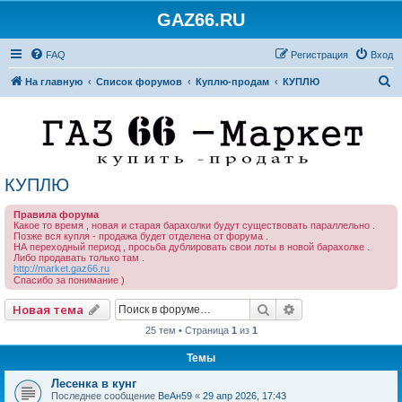
GAZ66.RU
FAQ
Регистрация
Вход
П
На главную
Список форумов
Куплю-продам
КУПЛЮ
о
и
с
к
КУПЛЮ
Правила форума
Какое то время , новая и старая барахолки будут существовать параллельно .
Позже вся купля - продажа будет отделена от форума .
НА переходный период , просьба дублировать свои лоты в новой барахолке .
Либо продавать только там .
http://market.gaz66.ru
Спасибо за понимание )
Поиск
Расширенный по
Новая тема
25 тем • Страница
1
из
1
Темы
Лесенка в кунг
Последнее сообщение
ВеАн59
«
29 апр 2026, 17:43