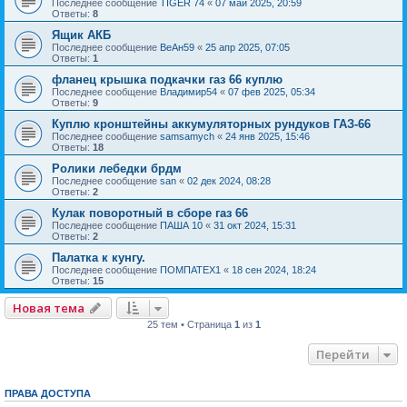
Последнее сообщение
TIGER 74
«
07 май 2025, 20:59
Ответы:
8
Ящик АКБ
Последнее сообщение
ВеАн59
«
25 апр 2025, 07:05
Ответы:
1
фланец крышка подкачки газ 66 куплю
Последнее сообщение
Владимир54
«
07 фев 2025, 05:34
Ответы:
9
Куплю кронштейны аккумуляторных рундуков ГАЗ-66
Последнее сообщение
samsamych
«
24 янв 2025, 15:46
Ответы:
18
Ролики лебедки брдм
Последнее сообщение
san
«
02 дек 2024, 08:28
Ответы:
2
Кулак поворотный в сборе газ 66
Последнее сообщение
ПАША 10
«
31 окт 2024, 15:31
Ответы:
2
Палатка к кунгу.
Последнее сообщение
ПОМПАТЕХ1
«
18 сен 2024, 18:24
Ответы:
15
Новая тема
25 тем • Страница
1
из
1
Перейти
ПРАВА ДОСТУПА