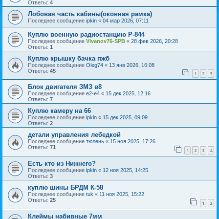
Ответы:
4
Лобовая часть кабины(оконная рамка)
Последнее сообщение
ipkin
«
04 мар 2026, 07:11
Куплю военную радиостанцию Р-844
Последнее сообщение
Vivanov76-SPB
«
28 фев 2026, 20:28
Ответы:
1
Куплю крышку бачка пжб
Последнее сообщение
Oleg74
«
13 янв 2026, 16:08
Ответы:
45
1
2
3
Блок двигателя ЗМЗ в8
Последнее сообщение
e2-e4
«
15 дек 2025, 12:16
Ответы:
7
Куплю камеру на 66
Последнее сообщение
ipkin
«
15 дек 2025, 09:09
Ответы:
2
детали управления лебедкой
Последнее сообщение
тюлень
«
15 ноя 2025, 17:26
Ответы:
71
1
2
3
4
Есть кто из Нижнего?
Последнее сообщение
ipkin
«
12 ноя 2025, 14:25
Ответы:
3
куплю шины БРДМ К-58
Последнее сообщение
tuk
«
11 ноя 2025, 15:22
Ответы:
25
1
2
Клеймы набивные 7мм