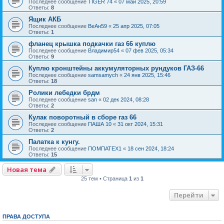
Последнее сообщение
TIGER 74
«
07 май 2025, 20:59
Ответы:
8
Ящик АКБ
Последнее сообщение
ВеАн59
«
25 апр 2025, 07:05
Ответы:
1
фланец крышка подкачки газ 66 куплю
Последнее сообщение
Владимир54
«
07 фев 2025, 05:34
Ответы:
9
Куплю кронштейны аккумуляторных рундуков ГАЗ-66
Последнее сообщение
samsamych
«
24 янв 2025, 15:46
Ответы:
18
Ролики лебедки брдм
Последнее сообщение
san
«
02 дек 2024, 08:28
Ответы:
2
Кулак поворотный в сборе газ 66
Последнее сообщение
ПАША 10
«
31 окт 2024, 15:31
Ответы:
2
Палатка к кунгу.
Последнее сообщение
ПОМПАТЕХ1
«
18 сен 2024, 18:24
Ответы:
15
Новая тема
25 тем • Страница
1
из
1
Перейти
ПРАВА ДОСТУПА