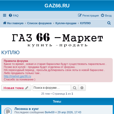
GAZ66.RU
FAQ
Регистрация
Вход
П
На главную
Список форумов
Куплю-продам
КУПЛЮ
о
и
с
к
КУПЛЮ
Правила форума
Какое то время , новая и старая барахолки будут существовать параллельно .
Позже вся купля - продажа будет отделена от форума .
НА переходный период , просьба дублировать свои лоты в новой барахолке .
Либо продавать только там .
http://market.gaz66.ru
Спасибо за понимание )
Поиск
Расширенный по
Новая тема
25 тем • Страница
1
из
1
Темы
Лесенка в кунг
Последнее сообщение
ВеАн59
«
29 апр 2026, 17:43