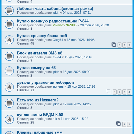
Ответы:
4
Лобовая часть кабины(оконная рамка)
Последнее сообщение
ipkin
«
04 мар 2026, 07:11
Куплю военную радиостанцию Р-844
Последнее сообщение
Vivanov76-SPB
«
28 фев 2026, 20:28
Ответы:
1
Куплю крышку бачка пжб
Последнее сообщение
Oleg74
«
13 янв 2026, 16:08
Ответы:
45
1
2
3
Блок двигателя ЗМЗ в8
Последнее сообщение
e2-e4
«
15 дек 2025, 12:16
Ответы:
7
Куплю камеру на 66
Последнее сообщение
ipkin
«
15 дек 2025, 09:09
Ответы:
2
детали управления лебедкой
Последнее сообщение
тюлень
«
15 ноя 2025, 17:26
Ответы:
71
1
2
3
4
Есть кто из Нижнего?
Последнее сообщение
ipkin
«
12 ноя 2025, 14:25
Ответы:
3
куплю шины БРДМ К-58
Последнее сообщение
tuk
«
11 ноя 2025, 15:22
Ответы:
25
1
2
Клеймы набивные 7мм