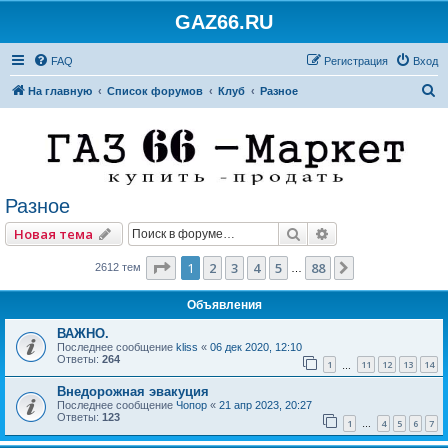
GAZ66.RU
FAQ
Регистрация
Вход
П
На главную
Список форумов
Клуб
Разное
о
и
с
к
Разное
Поиск
Расширенный по
Новая тема
Страница
1
из
88
1
2
3
4
5
88
След.
2612 тем
…
Объявления
ВАЖНО.
Последнее сообщение
kliss
«
06 дек 2020, 12:10
Ответы:
264
1
11
12
13
14
…
Внедорожная эвакуция
Последнее сообщение
Чопор
«
21 апр 2023, 20:27
Ответы:
123
1
4
5
6
7
…