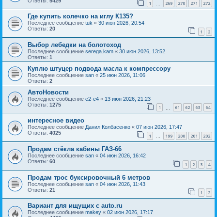
Ответы:
5429
1
269
270
271
272
…
Где купить колечко на иглу К135?
Последнее сообщение
tuk
«
30 июн 2026, 20:54
Ответы:
20
1
2
Выбор лебедки на болотоход
Последнее сообщение
serega.kam
«
30 июн 2026, 13:52
Ответы:
1
Куплю штуцер подвода масла к компрессору
Последнее сообщение
san
«
25 июн 2026, 11:06
Ответы:
2
АвтоНовости
Последнее сообщение
e2-e4
«
13 июн 2026, 21:23
Ответы:
1275
1
61
62
63
64
…
интересное видео
Последнее сообщение
Данил Колбасенко
«
07 июн 2026, 17:47
Ответы:
4025
1
199
200
201
202
…
Продам стёкла кабины ГАЗ-66
Последнее сообщение
san
«
04 июн 2026, 16:42
Ответы:
60
1
2
3
4
Продам трос буксировочный 6 метров
Последнее сообщение
san
«
04 июн 2026, 11:43
Ответы:
21
1
2
Вариант для ищущих с auto.ru
Последнее сообщение
makey
«
02 июн 2026, 17:17