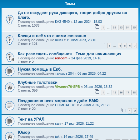
Темы
Да не оскудеет рука дающего, твори добро другим во
благо.
Последнее сообщение
КАЗ 4540
«
12 авг 2024, 18:03
Ответы:
1083
1
52
53
54
55
…
Клещи и всё что с ними связанно
Последнее сообщение
musli
«
19 июл 2023, 23:10
Ответы:
121
1
4
5
6
7
…
Как размещать сообщения . Тема для начинающих
Последнее сообщение
rencom
«
24 фев 2019, 14:16
Ответы:
2
Нужна помощь в Екб.
Последнее сообщение
танкист 204
«
06 авг 2026, 04:22
Клубные толстовки
Последнее сообщение
Vivanov76-SPB
«
03 авг 2026, 18:32
Ответы:
356
1
15
16
17
18
…
Поздравляю всех моряков с днём ВМФ.
Последнее сообщение
ПОМПАТЕХ1
«
26 июл 2026, 21:58
Ответы:
22
1
2
Тент на УРАЛ
Последнее сообщение
san
«
17 июл 2026, 11:22
Юмор
Последнее сообщение
tuk
«
14 июл 2026, 17:49