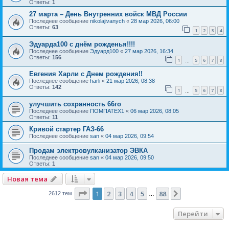
Ответы:
1
27 марта – День Внутренних войск МВД России
Последнее сообщение
nikolajivanych
«
28 мар 2026, 06:00
Ответы:
63
1
2
3
4
Эдуарда100 с днём рожденья!!!!
Последнее сообщение
Эдуард100
«
27 мар 2026, 16:34
Ответы:
156
1
5
6
7
8
…
Евгения Харли с Днем рождения!!
Последнее сообщение
harli
«
21 мар 2026, 08:38
Ответы:
142
1
5
6
7
8
…
улучшить сохранность 66го
Последнее сообщение
ПОМПАТЕХ1
«
06 мар 2026, 08:05
Ответы:
11
Кривой стартер ГАЗ-66
Последнее сообщение
san
«
04 мар 2026, 09:54
Продам электровулканизатор ЭВКА
Последнее сообщение
san
«
04 мар 2026, 09:50
Ответы:
1
Новая тема
Страница
1
из
88
1
2
3
4
5
88
След.
2612 тем
…
Перейти