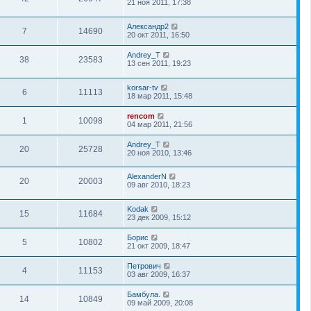
21 ноя 2011, 17:38
Александр2
7
14690
20 окт 2011, 16:50
Andrey_T
38
23583
13 сен 2011, 19:23
korsar-tv
6
11113
18 мар 2011, 15:48
rencom
1
10098
04 мар 2011, 21:56
Andrey_T
20
25728
20 ноя 2010, 13:46
AlexanderN
20
20003
09 авг 2010, 18:23
Kodak
15
11684
23 дек 2009, 15:12
Борис
5
10802
21 окт 2009, 18:47
Петрович
4
11153
03 авг 2009, 16:37
Бамбула.
14
10849
09 май 2009, 20:08