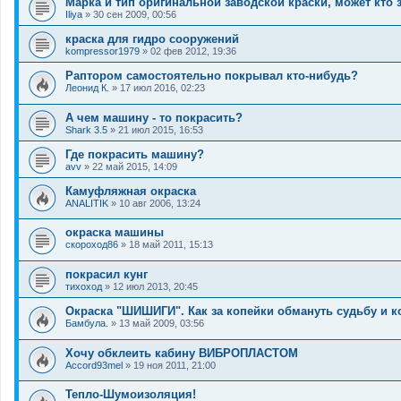
Марка и тип оригинальной заводской краски, может кто 
Iliya
»
30 сен 2009, 00:56
краска для гидро сооружений
kompressor1979
»
02 фев 2012, 19:36
Раптором самостоятельно покрывал кто-нибудь?
Леонид К.
»
17 июл 2016, 02:23
А чем машину - то покрасить?
Shark 3.5
»
21 июл 2015, 16:53
Где покрасить машину?
avv
»
22 май 2015, 14:09
Камуфляжная окраска
ANALITIK
»
10 авг 2006, 13:24
окраска машины
скороход86
»
18 май 2011, 15:13
покрасил кунг
тихоход
»
12 июл 2013, 20:45
Окраска "ШИШИГИ". Как за копейки обмануть судьбу и к
Бамбула.
»
13 май 2009, 03:56
Хочу обклеить кабину ВИБРОПЛАСТОМ
Accord93mel
»
19 ноя 2011, 21:00
Тепло-Шумоизоляция!