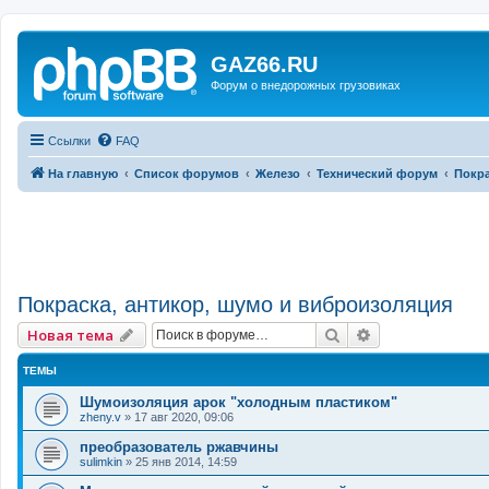
GAZ66.RU
Форум о внедорожных грузовиках
Ссылки
FAQ
На главную
Список форумов
Железо
Технический форум
Покра
Покраска, антикор, шумо и виброизоляция
Поиск
Расширенный 
Новая тема
ТЕМЫ
Шумоизоляция арок "холодным пластиком"
zheny.v
»
17 авг 2020, 09:06
преобразователь ржавчины
sulimkin
»
25 янв 2014, 14:59