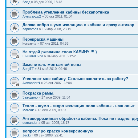
Влад
»
08 дек 2006, 18:48
Проблема утепления кабины бескапотника
Александр2
»
03 окт 2011, 01:04
Делаю вибро шумо изоляцию в кабине и сразу антикор
Карбофоs
»
15 мар 2008, 23:19
Перекраска машины
korsar-tv
»
07 янв 2011, 04:53
Не отдай ржавчине свою КАБИНУ !!! )
ШишигаСила
»
04 мар 2011, 21:52
Заменитель монтажной пены
SergTT
»
31 май 2010, 09:46
Утепляют мне кабину. Сколько заплатить за работу?
AlexanderN
»
25 окт 2007, 22:04
Покраска рамы.
Заводило
»
17 июн 2009, 11:54
Тепло - шумо - гидро изоляция пола кабины - наш опыт
Morcak
»
13 сен 2009, 09:37
Антикоррозийная обработка кабины. Пока не поздно, др
comandor
»
05 авг 2005, 18:17
вопрос про краску конверсионную
Jecki
»
09 сен 2008, 22:41