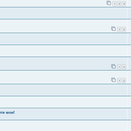
1
2
3
1
2
1
2
1
2
уги мои!