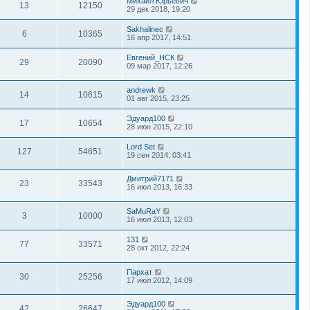
Михаил Юрьевич
13
12150
29 дек 2018, 19:20
Sakhalinec
6
10365
16 апр 2017, 14:51
Евгений_НСК
29
20090
09 мар 2017, 12:26
andrewk
14
10615
01 авг 2015, 23:25
Эдуард100
17
10654
28 июн 2015, 22:10
Lord Set
127
54651
19 сен 2014, 03:41
Дмитрий7171
23
33543
16 июл 2013, 16:33
SaMuRaY
3
10000
16 июл 2013, 12:03
131
77
33571
28 окт 2012, 22:24
Пархат
30
25256
17 июл 2012, 14:09
Эдуард100
42
26647