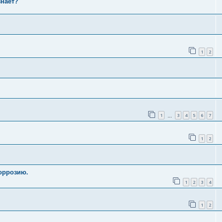
знает?
1
2
1
3
4
5
6
7
…
1
2
оррозию.
1
2
3
4
1
2