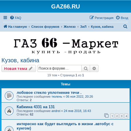
GAZ66.RU
FAQ
Регистрация
Вход
П
На главную
Список форумов
Железо
ЗиЛ
Кузов, кабина
о
и
с
к
Кузов, кабина
Поиск
Расширенный по
Новая тема
19 тем • Страница
1
из
1
Темы
лобовое стекло уплотнение течи .
Последнее сообщение
тюлень
«
06 ноя 2022, 20:26
Ответы:
2
Кабиина 4331 на 131
Последнее сообщение
andrei
«
24 янв 2018, 16:43
Ответы:
62
1
2
3
4
интересно как будет выглядить в жизни .автобус с
кунгом)