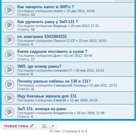
Как запереть капот в ЗИЛ'е ?
Последнее сообщение
ototich
«
25 дек 2012, 15:06
Ответы:
13
Как удлинить раму у ЗиЛ-131 ?
Последнее сообщение
Ведмедь
«
25 ноя 2012, 17:31
Ответы:
15
по электрике 534330/4331
Последнее сообщение
Папуся СССР
«
23 окт 2012, 16:01
Ответы:
4
Какие сидушки поставить в кузов ?
Последнее сообщение
Дьяк
«
01 окт 2012, 09:48
Ответы:
17
ЗИЛ, где номер рамы?
Последнее сообщение
romandos77
«
30 янв 2012, 13:03
Ответы:
8
Почему разные кабины на 130 и 131?
Последнее сообщение
Сакмарский Уазовод
«
02 дек 2011, 23:31
Ответы:
11
Ищу боковые зеркала для 131
Последнее сообщение
Zaiatc66
«
10 авг 2009, 18:29
ЗиЛ 131: номера на раме
Последнее сообщение
Владивосток
«
28 окт 2008, 21:48
Ответы:
4
Новая тема
19 тем • Страница
1
из
1