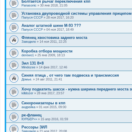
Болтается рычаг переключения кпп
Panasonic
»
30 янв 2018, 21:05
Установка двупроводной системы управления прицепом
Папуся СССР
»
28 ноя 2017, 16:20
Аналог штатной шине М-93 ???
Папуся СССР
»
04 ноя 2017, 18:49
Флянец хвостовика заднего моста
Заводило
»
14 ноя 2011, 22:25
Коробка отбора мощности
derewo1
»
25 янв 2009, 18:13
Зил 131 8×8
Mindozee
»
14 фев 2017, 12:46
Синяя птица , от чего там подвеска и трансмиссия
Домье.
»
24 авг 2011, 21:41
Хочу подкатить шасси - нужна ширина переднего моста 
killdozer
»
28 янв 2017, 23:57
Синхронизаторы в кпп
андрейка
»
01 ноя 2015, 09:00
рк-фланец
КУРЬЕР>>
»
15 апр 2016, 01:59
Рессоры ЗИЛ
Заводило
»
21 ноя 2012, 20:08