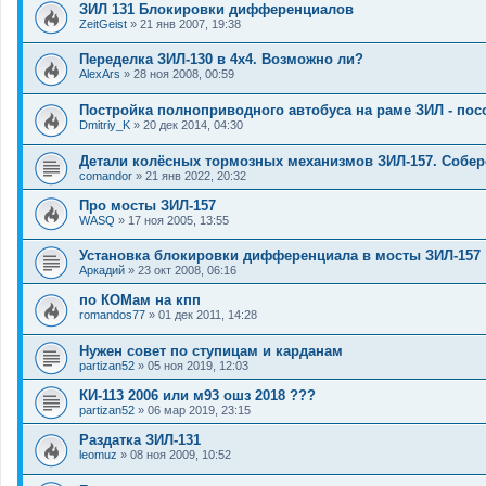
ЗИЛ 131 Блокировки дифференциалов
ZeitGeist
»
21 янв 2007, 19:38
Переделка ЗИЛ-130 в 4х4. Возможно ли?
AlexArs
»
28 ноя 2008, 00:59
Постройка полноприводного автобуса на раме ЗИЛ - пос
Dmitriy_K
»
20 дек 2014, 04:30
Детали колёсных тормозных механизмов ЗИЛ-157. Собер
comandor
»
21 янв 2022, 20:32
Про мосты ЗИЛ-157
WASQ
»
17 ноя 2005, 13:55
Установка блокировки дифференциала в мосты ЗИЛ-157
Аркадий
»
23 окт 2008, 06:16
по КОМам на кпп
romandos77
»
01 дек 2011, 14:28
Нужен совет по ступицам и карданам
partizan52
»
05 ноя 2019, 12:03
КИ-113 2006 или м93 ошз 2018 ???
partizan52
»
06 мар 2019, 23:15
Раздатка ЗИЛ-131
leomuz
»
08 ноя 2009, 10:52