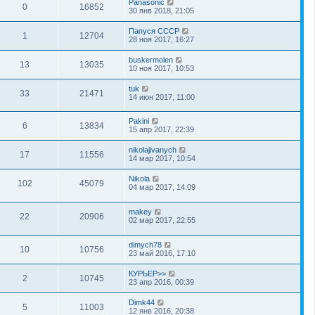
Panasonic
0
16852
30 янв 2018, 21:05
Папуся СССР
1
12704
28 ноя 2017, 16:27
buskermolen
13
13035
10 ноя 2017, 10:53
tuk
33
21471
14 июн 2017, 11:00
Pakini
6
13834
15 апр 2017, 22:39
nikolajivanych
17
11556
14 мар 2017, 10:54
Nikola
102
45079
04 мар 2017, 14:09
makey
22
20906
02 мар 2017, 22:55
dimych78
10
10756
23 май 2016, 17:10
КУРЬЕР>>
2
10745
23 апр 2016, 00:39
Dimk44
5
11003
12 янв 2016, 20:38