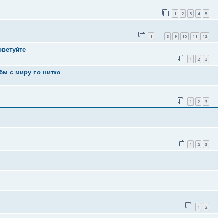
1
2
3
4
5
1
8
9
10
11
12
…
оветуйте
1
2
3
ём с миру по-нитке
1
2
3
1
2
3
1
2