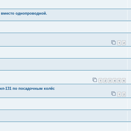
 вместо однопроводной.
1
2
1
2
3
4
5
6
зил-131 по посадочным колёс
1
2