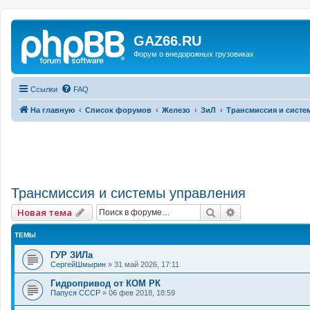
GAZ66.RU
Форум о внедорожных грузовиках
Ссылки
FAQ
На главную
Список форумов
Железо
ЗиЛ
Трансмиссия и систе
Трансмиссия и системы управления
Поиск
Расширенный 
Новая тема
ТЕМЫ
ГУР ЗИЛа
СергейШмырин
»
31 май 2026, 17:11
Гидропривод от КОМ РК
Папуся СССР
»
06 фев 2018, 18:59