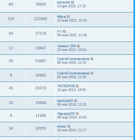
виталян
80
78665
13 дек 2022, 17:15
Mityai
224
123492
25 май 2022, 16:33
л-т
54
27218
09 май 2022, 12:36
танкист 204
11
10847
23 янв 2022, 16:54
Сергей полковников
45
53887
05 янв 2020, 12:33
Сергей полковников
8
16682
05 янв 2020, 12:29
ЧОПОРОВ
45
33370
13 дек 2019, 18:55
partizan52
10
10668
06 ноя 2019, 12:33
Эдуард100
9
11980
08 мар 2019, 23:01
инкас
34
32055
10 ноя 2018, 21:17