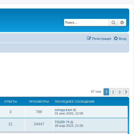
Поиск
Рас
Регистрация
Вход
1
2
3
С
67 тем
ОТВЕТЫ
ПРОСМОТРЫ
ПОСЛЕДНЕЕ СООБЩЕНИЕ
serega.kam
2
786
01 июн 2026, 12:08
TIGER 74
21
24447
28 мар 2023, 21:06