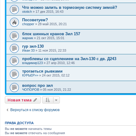
Что можно залить в тормозную систему зимой?
ototich
»
17 дек 2015, 16:43
Посоветуем?
chopper
»
28 май 2015, 20:21
блок шинных кранов Зил 157
жарник
»
21 окт 2015, 15:01
гур зил-130
Иван 33
»
11 ноя 2015, 22:33
проблемы со сцеплением на Зил-130 с дв. Д243
владимир123
»
27 апр 2010, 12:46
трогаеться рывками
КУРЬЕР>>
»
24 окт 2015, 02:12
вопрос про зил
ЧОПОРОВ
»
05 ноя 2015, 21:22
Новая тема
Вернуться к списку форумов
ПРАВА ДОСТУПА
Вы
не можете
начинать темы
Вы
не можете
отвечать на сообщения