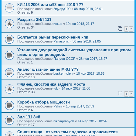
КИ-113 2006 или м93 ошз 2018 ???
Последнее сообщение
Эдуард100
«
08 мар 2019, 23:01
Ответы:
9
Раздатка ЗИЛ-131
Последнее сообщение
инкас
«
10 ноя 2018, 21:17
Ответы:
34
1
2
Болтается рычаг переключения кпп
Последнее сообщение
Panasonic
«
30 янв 2018, 21:05
Установка двупроводной системы управления прицепом
вместо однопроводной.
Последнее сообщение
Папуся СССР
«
28 ноя 2017, 16:27
Ответы:
1
Аналог штатной шине М-93 ???
Последнее сообщение
buskermolen
«
10 ноя 2017, 10:53
Ответы:
13
Флянец хвостовика заднего моста
Последнее сообщение
tuk
«
14 июн 2017, 11:00
Ответы:
33
1
2
Коробка отбора мощности
Последнее сообщение
Pakini
«
15 апр 2017, 22:39
Ответы:
6
Зил 131 8×8
Последнее сообщение
nikolajivanych
«
14 мар 2017, 10:54
Ответы:
17
Синяя птица , от чего там подвеска и трансмиссия
Последнее сообщение
Nikola
«
04 мар 2017, 14:09