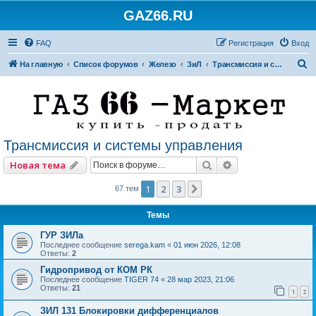
GAZ66.RU
FAQ
Регистрация
Вход
П
На главную
Список форумов
Железо
ЗиЛ
Трансмиссия и системы управления
о
и
с
к
Трансмиссия и системы управления
Поиск
Расширенный по
Новая тема
1
2
3
След.
67 тем
Темы
ГУР ЗИЛа
Последнее сообщение
serega.kam
«
01 июн 2026, 12:08
Ответы:
2
Гидропривод от КОМ РК
Последнее сообщение
TIGER 74
«
28 мар 2023, 21:06
Ответы:
21
1
2
ЗИЛ 131 Блокировки дифференциалов