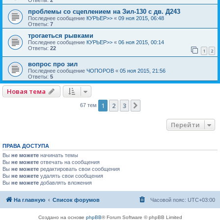
проблемы со сцеплением на Зил-130 с дв. Д243
Последнее сообщение
КУРЬЕР>>
«
09 ноя 2015, 06:48
Ответы:
7
трогаеться рывками
Последнее сообщение
КУРЬЕР>>
«
06 ноя 2015, 00:14
Ответы:
22
1
2
вопрос про зил
Последнее сообщение
ЧОПОРОВ
«
05 ноя 2015, 21:56
Ответы:
5
Новая тема
1
2
3
След.
67 тем
Перейти
ПРАВА ДОСТУПА
Вы
не можете
начинать темы
Вы
не можете
отвечать на сообщения
Вы
не можете
редактировать свои сообщения
Вы
не можете
удалять свои сообщения
Вы
не можете
добавлять вложения
На главную
Список форумов
Часовой пояс:
UTC+03:00
Создано на основе
phpBB
® Forum Software © phpBB Limited