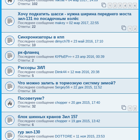
Ответы:
102
1
2
3
4
5
6
Хочу подкатить шасси - нужна ширина переднего моста
зил-131 по посадочным колёс
Последнее сообщение
makey
«
02 мар 2017, 22:55
Ответы:
22
1
2
Синхронизаторы в кпп
Последнее сообщение
dimych78
«
23 май 2016, 17:10
Ответы:
10
рк-фланец
Последнее сообщение
КУРЬЕР>>
«
23 апр 2016, 00:39
Ответы:
2
Рессоры ЗИЛ
Последнее сообщение
Dimk44
«
12 янв 2016, 20:38
Ответы:
5
Что можно залить в тормозную систему зимой?
Последнее сообщение
Sergey56
«
22 дек 2015, 11:52
Ответы:
16
Посоветуем?
Последнее сообщение
chopper
«
20 дек 2015, 17:40
Ответы:
32
1
2
блок шинных кранов Зил 157
Последнее сообщение
chopper
«
19 дек 2015, 13:42
Ответы:
6
гур зил-130
Последнее сообщение
DOTTORE
«
11 ноя 2015, 23:53
Ответы:
2