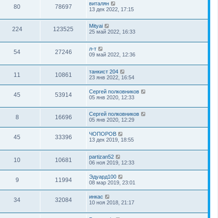
виталян
80
78697
13 дек 2022, 17:15
Mityai
224
123525
25 май 2022, 16:33
л-т
54
27246
09 май 2022, 12:36
танкист 204
11
10861
23 янв 2022, 16:54
Сергей полковников
45
53914
05 янв 2020, 12:33
Сергей полковников
8
16696
05 янв 2020, 12:29
ЧОПОРОВ
45
33396
13 дек 2019, 18:55
partizan52
10
10681
06 ноя 2019, 12:33
Эдуард100
9
11994
08 мар 2019, 23:01
инкас
34
32084
10 ноя 2018, 21:17