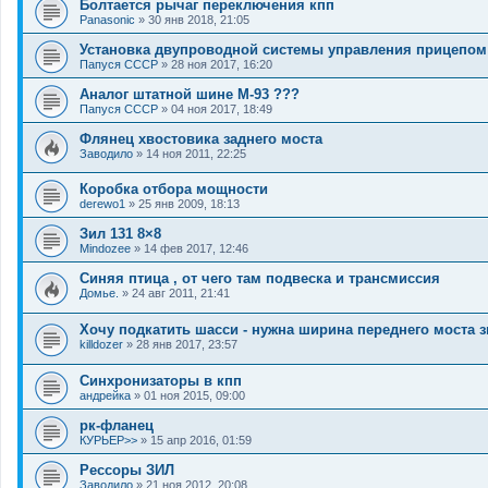
Болтается рычаг переключения кпп
Panasonic
»
30 янв 2018, 21:05
Установка двупроводной системы управления прицепом
Папуся СССР
»
28 ноя 2017, 16:20
Аналог штатной шине М-93 ???
Папуся СССР
»
04 ноя 2017, 18:49
Флянец хвостовика заднего моста
Заводило
»
14 ноя 2011, 22:25
Коробка отбора мощности
derewo1
»
25 янв 2009, 18:13
Зил 131 8×8
Mindozee
»
14 фев 2017, 12:46
Синяя птица , от чего там подвеска и трансмиссия
Домье.
»
24 авг 2011, 21:41
Хочу подкатить шасси - нужна ширина переднего моста 
killdozer
»
28 янв 2017, 23:57
Синхронизаторы в кпп
андрейка
»
01 ноя 2015, 09:00
рк-фланец
КУРЬЕР>>
»
15 апр 2016, 01:59
Рессоры ЗИЛ
Заводило
»
21 ноя 2012, 20:08