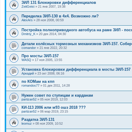
ЗИЛ 131 Блокировки дифференциалов
ZeitGeist
»
21 янв 2007, 19:38
Переделка ЗИЛ-130 в 4х4. Возможно ли?
AlexArs
»
28 ноя 2008, 00:59
Постройка полноприводного автобуса на раме ЗИЛ - пос
Dmitriy_K
»
20 дек 2014, 04:30
Детали колёсных тормозных механизмов ЗИЛ-157. Собер
comandor
»
21 янв 2022, 20:32
Про мосты ЗИЛ-157
WASQ
»
17 ноя 2005, 13:55
Установка блокировки дифференциала в мосты ЗИЛ-157
Аркадий
»
23 окт 2008, 06:16
по КОМам на кпп
romandos77
»
01 дек 2011, 14:28
Нужен совет по ступицам и карданам
partizan52
»
05 ноя 2019, 12:03
КИ-113 2006 или м93 ошз 2018 ???
partizan52
»
06 мар 2019, 23:15
Раздатка ЗИЛ-131
leomuz
»
08 ноя 2009, 10:52