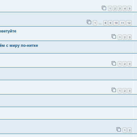
1
2
3
4
5
1
8
9
10
11
12
…
оветуйте
1
2
3
ём с миру по-нитке
1
2
3
1
2
3
1
2