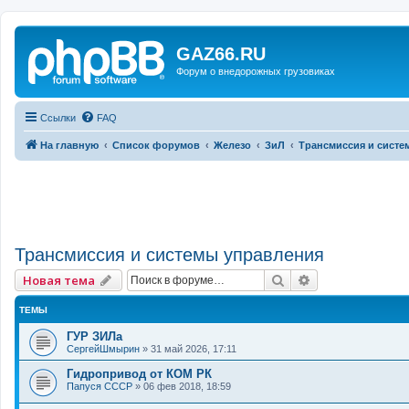
GAZ66.RU
Форум о внедорожных грузовиках
Ссылки
FAQ
На главную
Список форумов
Железо
ЗиЛ
Трансмиссия и систе
Трансмиссия и системы управления
Поиск
Расширенный 
Новая тема
ТЕМЫ
ГУР ЗИЛа
СергейШмырин
»
31 май 2026, 17:11
Гидропривод от КОМ РК
Папуся СССР
»
06 фев 2018, 18:59