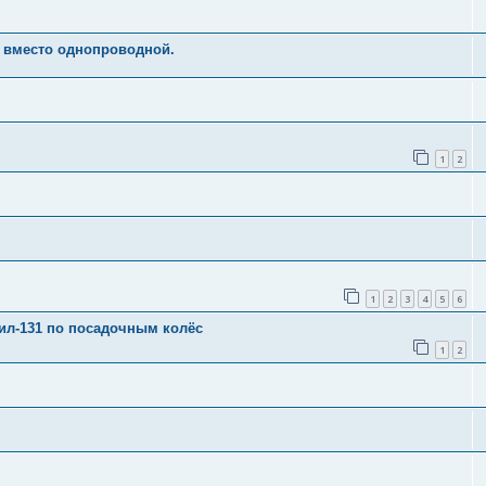
 вместо однопроводной.
1
2
1
2
3
4
5
6
зил-131 по посадочным колёс
1
2