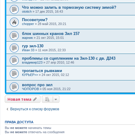
Что можно залить в тормозную систему зимой?
ototich
»
17 дек 2015, 16:43
Посоветуем?
chopper
»
28 май 2015, 20:21
блок шинных кранов Зил 157
жарник
»
21 окт 2015, 15:01
гур зил-130
Иван 33
»
11 ноя 2015, 22:33
проблемы со сцеплением на Зил-130 с дв. Д243
владимир123
»
27 апр 2010, 12:46
трогаеться рывками
КУРЬЕР>>
»
24 окт 2015, 02:12
вопрос про зил
ЧОПОРОВ
»
05 ноя 2015, 21:22
Новая тема
Вернуться к списку форумов
ПРАВА ДОСТУПА
Вы
не можете
начинать темы
Вы
не можете
отвечать на сообщения