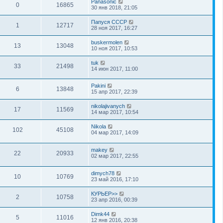
Panasonic
0
16865
30 янв 2018, 21:05
Папуся СССР
1
12717
28 ноя 2017, 16:27
buskermolen
13
13048
10 ноя 2017, 10:53
tuk
33
21498
14 июн 2017, 11:00
Pakini
6
13848
15 апр 2017, 22:39
nikolajivanych
17
11569
14 мар 2017, 10:54
Nikola
102
45108
04 мар 2017, 14:09
makey
22
20933
02 мар 2017, 22:55
dimych78
10
10769
23 май 2016, 17:10
КУРЬЕР>>
2
10758
23 апр 2016, 00:39
Dimk44
5
11016
12 янв 2016, 20:38