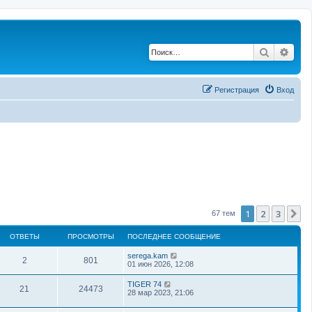
Поиск
Рас
Регистрация
Вход
1
2
3
С
67 тем
ОТВЕТЫ
ПРОСМОТРЫ
ПОСЛЕДНЕЕ СООБЩЕНИЕ
serega.kam
2
801
01 июн 2026, 12:08
TIGER 74
21
24473
28 мар 2023, 21:06