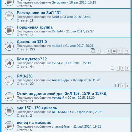
Последнее сообщение
Sergovan
«
18 авг 2018, 18:15
Ответы:
5
Расходники на ЗиЛ 131
Последнее сообщение
Neild
«
03 июн 2018, 23:45
Ответы:
11
Поршневая группа
Последнее сообщение
Dimk44
«
21 сен 2017, 22:37
Ответы:
14
Дизель на 131-й
Последнее сообщение
moliarti
«
01 июн 2017, 20:21
Ответы:
222
1
9
10
11
12
…
Коммутатор???
Последнее сообщение
e2-e4
«
07 сен 2016, 22:13
Ответы:
44
1
2
3
ЯМЗ-236
Последнее сообщение
Александр2
«
07 апр 2016, 11:20
Ответы:
20
1
2
Отличие двигателей для ЗиЛ 157, 157К и 157КД.
Последнее сообщение
Аркадий
«
20 окт 2015, 18:20
Ответы:
11
зил 157 +130 +дизель
Последнее сообщение
ALEXSANDR
«
27 фев 2015, 23:21
Ответы:
2
венец на маховик
Последнее сообщение
chasm24rus
«
11 май 2014, 19:31
Ответы:
5