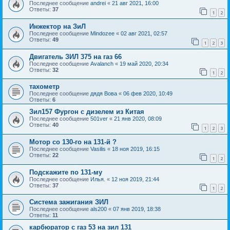
Последнее сообщение
andrei
«
21 авг 2021, 16:00
Ответы:
37
1
2
Инжектор на ЗиЛ
Последнее сообщение
Mindozee
«
02 авг 2021, 02:57
Ответы:
49
1
2
3
Двигатель ЗИЛ 375 на газ 66
Последнее сообщение
Avalanch
«
19 май 2020, 20:34
Ответы:
32
1
2
тахометр
Последнее сообщение
дядя Вова
«
06 фев 2020, 10:49
Ответы:
6
Зил157 Фургон с дизелем из Китая
Последнее сообщение
501ver
«
21 янв 2020, 08:09
Ответы:
40
1
2
3
Мотор со 130-го на 131-й ?
Последнее сообщение
Vasilis
«
18 ноя 2019, 16:15
Ответы:
22
1
2
Подскажите по 131-му
Последнее сообщение
Илья.
«
12 ноя 2019, 21:44
Ответы:
37
1
2
Система зажигания ЗИЛ
Последнее сообщение
als200
«
07 янв 2019, 18:38
Ответы:
11
карбюратор с газ 53 на зил 131