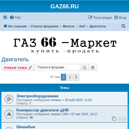
GAZ66.RU
FAQ
Регистрация
Вход
П
На главную
Список форумов
Железо
ЗиЛ
Двигатель
о
и
с
к
Двигатель
Поиск
Расширенный по
Новая тема
1
2
След.
37 тем
Темы
Электрооборудование
Последнее сообщение
тюлень
«
28 май 2025, 11:02
Ответы:
7
Компрессор двигателя д240
Последнее сообщение
танкист 204
«
07 авг 2023, 19:17
Ответы:
30
1
2
Шишибык