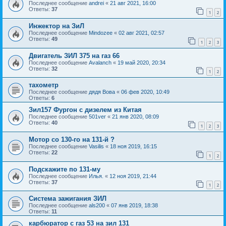
Последнее сообщение
andrei
«
21 авг 2021, 16:00
Ответы:
37
1
2
Инжектор на ЗиЛ
Последнее сообщение
Mindozee
«
02 авг 2021, 02:57
Ответы:
49
1
2
3
Двигатель ЗИЛ 375 на газ 66
Последнее сообщение
Avalanch
«
19 май 2020, 20:34
Ответы:
32
1
2
тахометр
Последнее сообщение
дядя Вова
«
06 фев 2020, 10:49
Ответы:
6
Зил157 Фургон с дизелем из Китая
Последнее сообщение
501ver
«
21 янв 2020, 08:09
Ответы:
40
1
2
3
Мотор со 130-го на 131-й ?
Последнее сообщение
Vasilis
«
18 ноя 2019, 16:15
Ответы:
22
1
2
Подскажите по 131-му
Последнее сообщение
Илья.
«
12 ноя 2019, 21:44
Ответы:
37
1
2
Система зажигания ЗИЛ
Последнее сообщение
als200
«
07 янв 2019, 18:38
Ответы:
11
карбюратор с газ 53 на зил 131