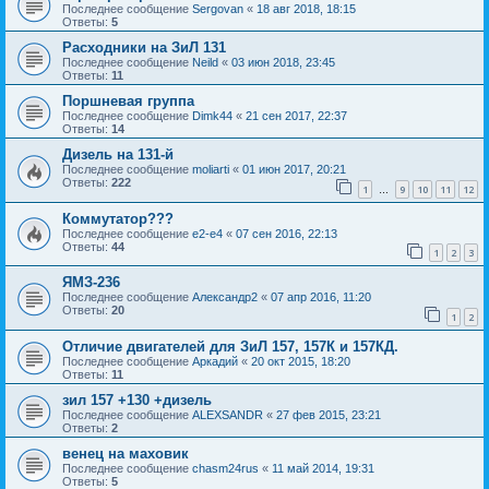
Последнее сообщение
Sergovan
«
18 авг 2018, 18:15
Ответы:
5
Расходники на ЗиЛ 131
Последнее сообщение
Neild
«
03 июн 2018, 23:45
Ответы:
11
Поршневая группа
Последнее сообщение
Dimk44
«
21 сен 2017, 22:37
Ответы:
14
Дизель на 131-й
Последнее сообщение
moliarti
«
01 июн 2017, 20:21
Ответы:
222
1
9
10
11
12
…
Коммутатор???
Последнее сообщение
e2-e4
«
07 сен 2016, 22:13
Ответы:
44
1
2
3
ЯМЗ-236
Последнее сообщение
Александр2
«
07 апр 2016, 11:20
Ответы:
20
1
2
Отличие двигателей для ЗиЛ 157, 157К и 157КД.
Последнее сообщение
Аркадий
«
20 окт 2015, 18:20
Ответы:
11
зил 157 +130 +дизель
Последнее сообщение
ALEXSANDR
«
27 фев 2015, 23:21
Ответы:
2
венец на маховик
Последнее сообщение
chasm24rus
«
11 май 2014, 19:31
Ответы:
5