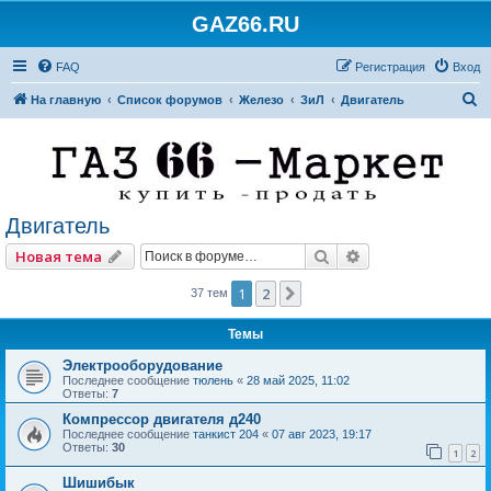
GAZ66.RU
FAQ
Регистрация
Вход
П
На главную
Список форумов
Железо
ЗиЛ
Двигатель
о
и
с
к
Двигатель
Поиск
Расширенный по
Новая тема
1
2
След.
37 тем
Темы
Электрооборудование
Последнее сообщение
тюлень
«
28 май 2025, 11:02
Ответы:
7
Компрессор двигателя д240
Последнее сообщение
танкист 204
«
07 авг 2023, 19:17
Ответы:
30
1
2
Шишибык