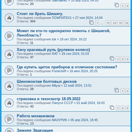
Последнее сообщение
Sakhalinec
«
10 апр 2025, 04:53
Ответы:
20
1
2
Стоит ли брать Шишигу.
Последнее сообщение
ПОМПАТЕХ1
«
27 ноя 2024, 14:04
Ответы:
304
1
13
14
15
16
…
Может ли кто-то однократно помочь с Шишигой,
Ленобласть?
Последнее сообщение
tuk
«
18 окт 2024, 16:22
Ответы:
11
Хачу красивый руль (рулевое колесо)
Последнее сообщение
RAT
«
29 сен 2024, 01:03
Ответы:
47
1
2
3
Где купить щиток приборов в отличном состоянии?
Последнее сообщение
Fomicheff
«
16 июл 2024, 20:25
Ответы:
1
Шиномонтаж болтовых дисков
Последнее сообщение
Mityai
«
12 май 2024, 13:51
Ответы:
29
1
2
страховка и техосмотр 18.09.2022
Последнее сообщение
Папуся СССР
«
01 май 2024, 18:43
Ответы:
43
1
2
3
Работа механизмов
Последнее сообщение
МАЗУРИК
«
05 апр 2024, 18:45
Ответы:
13
Зимняя Эвакуация