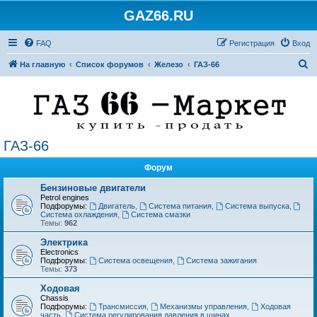
GAZ66.RU
FAQ
Регистрация
Вход
П
На главную
Список форумов
Железо
ГАЗ-66
о
и
с
к
ГАЗ-66
Форум
Бензиновые двигатели
Petrol engines
Подфорумы:
Двигатель
,
Система питания
,
Система выпуска
,
Система охлаждения
,
Система смазки
Темы:
962
Электрика
Electronics
Подфорумы:
Система освещения
,
Система зажигания
Темы:
373
Ходовая
Chassis
Подфорумы:
Трансмиссия
,
Механизмы управления
,
Ходовая
часть
,
Система регулирования давления в шинах