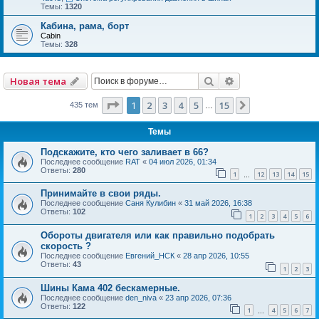
Темы:
1320
Кабина, рама, борт
Cabin
Темы:
328
Поиск
Расширенный по
Новая тема
Страница
1
из
15
1
2
3
4
5
15
След.
435 тем
…
Темы
Подскажите, кто чего заливает в 66?
Последнее сообщение
RAT
«
04 июл 2026, 01:34
Ответы:
280
1
12
13
14
15
…
Принимайте в свои ряды.
Последнее сообщение
Саня Кулибин
«
31 май 2026, 16:38
Ответы:
102
1
2
3
4
5
6
Обороты двигателя или как правильно подобрать
скорость ?
Последнее сообщение
Евгений_НСК
«
28 апр 2026, 10:55
Ответы:
43
1
2
3
Шины Кама 402 бескамерные.
Последнее сообщение
den_niva
«
23 апр 2026, 07:36
Ответы:
122
1
4
5
6
7
…