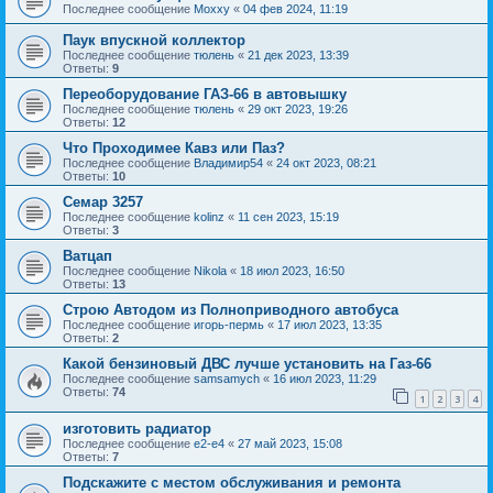
Последнее сообщение
Moxxy
«
04 фев 2024, 11:19
Паук впускной коллектор
Последнее сообщение
тюлень
«
21 дек 2023, 13:39
Ответы:
9
Переоборудование ГАЗ-66 в автовышку
Последнее сообщение
тюлень
«
29 окт 2023, 19:26
Ответы:
12
Что Проходимее Кавз или Паз?
Последнее сообщение
Владимир54
«
24 окт 2023, 08:21
Ответы:
10
Семар 3257
Последнее сообщение
kolinz
«
11 сен 2023, 15:19
Ответы:
3
Ватцап
Последнее сообщение
Nikola
«
18 июл 2023, 16:50
Ответы:
13
Строю Автодом из Полноприводного автобуса
Последнее сообщение
игорь-пермь
«
17 июл 2023, 13:35
Ответы:
2
Какой бензиновый ДВС лучше установить на Газ-66
Последнее сообщение
samsamych
«
16 июл 2023, 11:29
Ответы:
74
1
2
3
4
изготовить радиатор
Последнее сообщение
e2-e4
«
27 май 2023, 15:08
Ответы:
7
Подскажите с местом обслуживания и ремонта