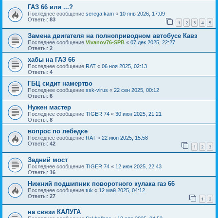
ГАЗ 66 или ...?
Последнее сообщение
serega.kam
«
10 янв 2026, 17:09
Ответы:
83
1
2
3
4
5
Замена двигателя на полноприводном автобусе Кавз
Последнее сообщение
Vivanov76-SPB
«
07 дек 2025, 22:27
Ответы:
2
хабы на ГАЗ 66
Последнее сообщение
RAT
«
06 ноя 2025, 02:13
Ответы:
4
ГБЦ сидит намертво
Последнее сообщение
ssk-virus
«
22 сен 2025, 00:12
Ответы:
6
Нужен мастер
Последнее сообщение
TIGER 74
«
30 июн 2025, 21:21
Ответы:
8
вопрос по лебедке
Последнее сообщение
RAT
«
22 июн 2025, 15:58
Ответы:
42
1
2
3
Задний мост
Последнее сообщение
TIGER 74
«
12 июн 2025, 22:43
Ответы:
16
Нижний подшипник поворотного кулака газ 66
Последнее сообщение
tuk
«
12 май 2025, 04:12
Ответы:
27
1
2
на связи КАЛУГА