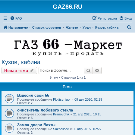
GAZ66.RU
FAQ
Регистрация
Вход
П
На главную
Список форумов
Железо
Урал
Кузов, кабина
о
и
с
к
Кузов, кабина
Поиск
Расширенный по
Новая тема
9 тем • Страница
1
из
1
Темы
Взвесил свой 66
Последнее сообщение
Plotitsynigor
«
09 дек 2020, 02:29
Ответы:
7
очиститель лобового стекла
Последнее сообщение
Kranovchik
«
21 апр 2015, 10:15
Ответы:
5
Замок двери Вахты
Последнее сообщение
Sakhalinec
«
06 апр 2015, 16:55
Ответы:
2