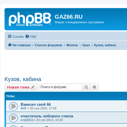
GAZ66.RU
Форум о внедорожных грузовиках
Ссылки
FAQ
На главную
Список форумов
Железо
Урал
Кузов, кабина
Кузов, кабина
Поиск
Расширенный 
Новая тема
ТЕМЫ
Взвесил свой 66
RAT
»
05 сен 2020, 17:59
очиститель лобового стекла
crot2014
»
24 сен 2013, 10:20