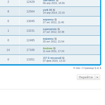
Sakhalinec
2
12429
06 апр 2015, 16:55
yurik 66
8
12564
14 апр 2014, 22:15
маракеш
0
13045
27 окт 2012, 11:40
superperets
1
13231
27 окт 2012, 02:38
маракеш
0
12485
25 окт 2012, 21:54
Andrew
14
17166
11 ноя 2011, 17:24
157-й лесничий
0
13351
07 фев 2010, 13:22
9 тем • Страница
1
из
1
Перейти