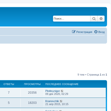
Поиск
Рас
Регистрация
Вход
9 тем • Страница
1
из
1
ОТВЕТЫ
ПРОСМОТРЫ
ПОСЛЕДНЕЕ СООБЩЕНИЕ
Plotitsynigor
7
20356
09 дек 2020, 02:29
Kranovchik
5
18203
21 апр 2015, 10:15