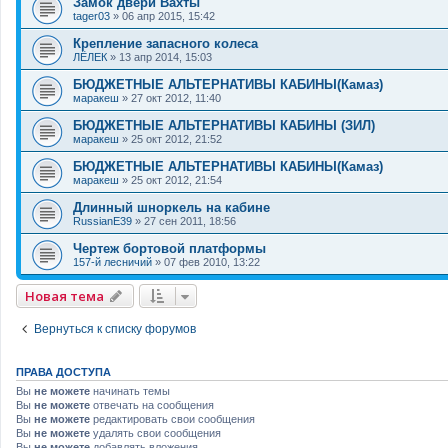
Замок двери Вахты
tager03
»
06 апр 2015, 15:42
Крепление запасного колеса
ЛЁЛЕК
»
13 апр 2014, 15:03
БЮДЖЕТНЫЕ АЛЬТЕРНАТИВЫ КАБИНЫ(Камаз)
маракеш
»
27 окт 2012, 11:40
БЮДЖЕТНЫЕ АЛЬТЕРНАТИВЫ КАБИНЫ (ЗИЛ)
маракеш
»
25 окт 2012, 21:52
БЮДЖЕТНЫЕ АЛЬТЕРНАТИВЫ КАБИНЫ(Камаз)
маракеш
»
25 окт 2012, 21:54
Длинный шноркель на кабине
RussianE39
»
27 сен 2011, 18:56
Чертеж бортовой платформы
157-й лесничий
»
07 фев 2010, 13:22
Новая тема
Вернуться к списку форумов
ПРАВА ДОСТУПА
Вы
не можете
начинать темы
Вы
не можете
отвечать на сообщения
Вы
не можете
редактировать свои сообщения
Вы
не можете
удалять свои сообщения
Вы
не можете
добавлять вложения