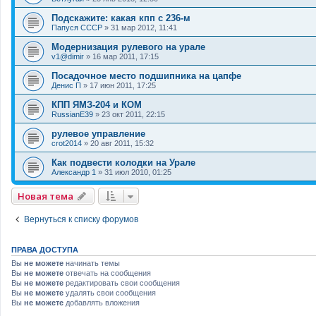
Подскажите: какая кпп с 236-м
Папуся СССР
»
31 мар 2012, 11:41
Модернизация рулевого на урале
v1@dimir
»
16 мар 2011, 17:15
Посадочное место подшипника на цапфе
Денис П
»
17 июн 2011, 17:25
КПП ЯМЗ-204 и КОМ
RussianE39
»
23 окт 2011, 22:15
рулевое управление
crot2014
»
20 авг 2011, 15:32
Как подвести колодки на Урале
Александр 1
»
31 июл 2010, 01:25
Новая тема
Вернуться к списку форумов
ПРАВА ДОСТУПА
Вы
не можете
начинать темы
Вы
не можете
отвечать на сообщения
Вы
не можете
редактировать свои сообщения
Вы
не можете
удалять свои сообщения
Вы
не можете
добавлять вложения