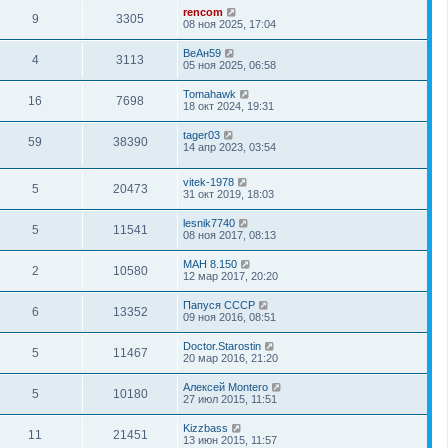
rencom
9
3305
08 ноя 2025, 17:04
ВеАн59
4
3113
05 ноя 2025, 06:58
Tomahawk
16
7698
18 окт 2024, 19:31
tager03
59
38390
14 апр 2023, 03:54
vitek-1978
5
20473
31 окт 2019, 18:03
lesnik7740
5
11541
08 ноя 2017, 08:13
МАН 8.150
2
10580
12 мар 2017, 20:20
Папуся СССР
6
13352
09 ноя 2016, 08:51
Doctor.Starostin
5
11467
20 мар 2016, 21:20
Алексей Montero
5
10180
27 июл 2015, 11:51
Kizzbass
11
21451
13 июн 2015, 11:57