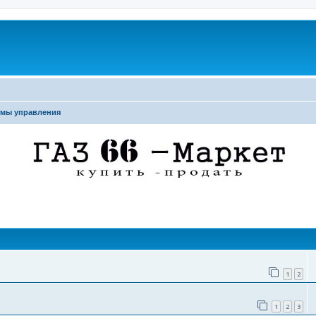
емы управления
поиск
1
2
1
2
3