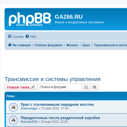
GAZ66.RU
Форум о внедорожных грузовиках
Ссылки
FAQ
На главную
Список форумов
Железо
Урал
Трансмиссия и сист
Трансмиссия и системы управления
Поиск
Расширенный 
Новая тема
ТЕМЫ
Урал с отключаемым передним мостом
Александр1
»
13 фев 2010, 17:35
Передаточные числа раздаточной коробки
RussianE39
»
26 мар 2010, 23:25