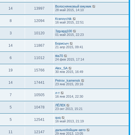
Волоснянковый вжужик
14
13997
28 май 2015, 14:10
Kranovchik
8
12094
16 май 2015, 22:51
Эдуард100
3
10120
01 май 2015, 22:23
Борисыч
14
11867
21 апр 2015, 09:41
tita70
6
11012
24 фев 2015, 17:14
Alex_SA
19
15766
30 янв 2015, 16:49
Petrov_kamensk
14
17441
23 янв 2015, 20:16
л-т
7
10505
16 янв 2014, 22:30
ЛЁЛЕК
5
10478
23 окт 2013, 15:21
quq
5
12541
16 май 2013, 21:19
дальнобойщик-авто
11
12147
29 янв 2013, 13:05