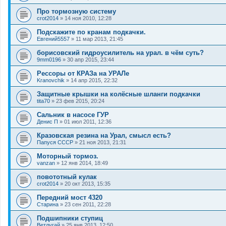
Про тормозную систему
crot2014
»
14 ноя 2010, 12:28
Подскажите по кранам подкачки.
Евгений5557
»
11 мар 2013, 21:45
борисовский гидроусилитель на урал. в чём суть?
9mm0196
»
30 апр 2015, 23:44
Рессоры от КРАЗа на УРАЛе
Kranovchik
»
14 апр 2015, 22:32
Защитные крышки на колёсные шланги подкачки
tita70
»
23 фев 2015, 20:24
Сальник в насосе ГУР
Денис П
»
01 июл 2011, 12:36
Кразовская резина на Урал, смысл есть?
Папуся СССР
»
21 ноя 2013, 21:31
Моторный тормоз.
vanzan
»
12 янв 2014, 18:49
повототный кулак
crot2014
»
20 окт 2013, 15:35
Передний мост 4320
Старина
»
23 сен 2011, 22:28
Подшипники ступиц
Ветлугай
»
25 янв 2013, 12:50