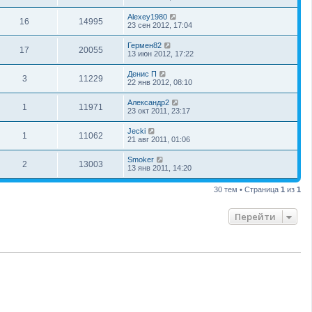
Alexey1980
16
14995
23 сен 2012, 17:04
Гермен82
17
20055
13 июн 2012, 17:22
Денис П
3
11229
22 янв 2012, 08:10
Александр2
1
11971
23 окт 2011, 23:17
Jecki
1
11062
21 авг 2011, 01:06
Smoker
2
13003
13 янв 2011, 14:20
30 тем • Страница
1
из
1
Перейти