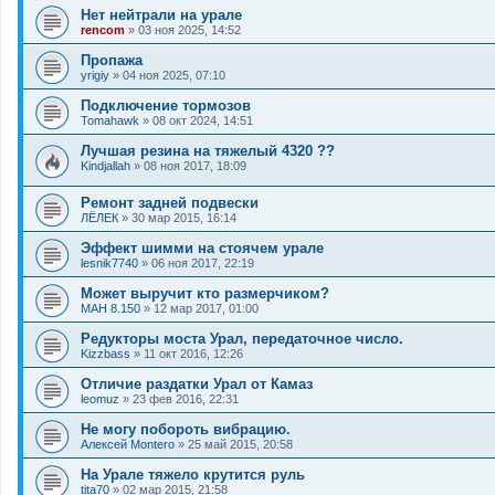
Нет нейтрали на урале
rencom
»
03 ноя 2025, 14:52
Пропажа
yrigiy
»
04 ноя 2025, 07:10
Подключение тормозов
Tomahawk
»
08 окт 2024, 14:51
Лучшая резина на тяжелый 4320 ??
Kindjallah
»
08 ноя 2017, 18:09
Ремонт задней подвески
ЛЁЛЕК
»
30 мар 2015, 16:14
Эффект шимми на стоячем урале
lesnik7740
»
06 ноя 2017, 22:19
Может выручит кто размерчиком?
МАН 8.150
»
12 мар 2017, 01:00
Редукторы моста Урал, передаточное число.
Kizzbass
»
11 окт 2016, 12:26
Отличие раздатки Урал от Камаз
leomuz
»
23 фев 2016, 22:31
Не могу побороть вибрацию.
Алексей Montero
»
25 май 2015, 20:58
На Урале тяжело крутится руль
tita70
»
02 мар 2015, 21:58