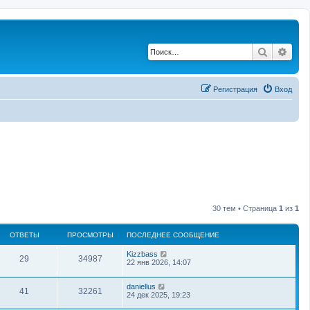
Поиск
Рас
Регистрация
Вход
30 тем • Страница
1
из
1
ОТВЕТЫ
ПРОСМОТРЫ
ПОСЛЕДНЕЕ СООБЩЕНИЕ
Kizzbass
29
34987
22 янв 2026, 14:07
daniellus
41
32261
24 дек 2025, 19:23