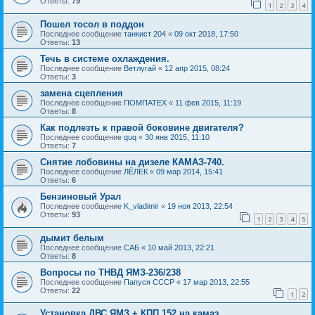
Ответы:
79
1
2
3
4
Пошел тосол в поддон
Последнее сообщение
танкист 204
«
09 окт 2018, 17:50
Ответы:
13
Течь в системе охлаждения.
Последнее сообщение
Ветлугай
«
12 апр 2015, 08:24
Ответы:
3
замена сцепления
Последнее сообщение
ПОМПАТЕХ
«
11 фев 2015, 11:19
Ответы:
8
Как подлезть к правой боковине двигателя?
Последнее сообщение
quq
«
30 янв 2015, 11:10
Ответы:
7
Снятие лобовины на дизеле КАМАЗ-740.
Последнее сообщение
ЛЁЛЕК
«
09 мар 2014, 15:41
Ответы:
6
Бензиновый Урал
Последнее сообщение
K_vladimir
«
19 ноя 2013, 22:54
Ответы:
93
1
2
3
4
5
дымит белым
Последнее сообщение
САБ
«
10 май 2013, 22:21
Ответы:
8
Вопросы по ТНВД ЯМЗ-236/238
Последнее сообщение
Папуся СССР
«
17 мар 2013, 22:55
Ответы:
22
1
2
Установка ДВС ЯМЗ + КПП 152 на камаз