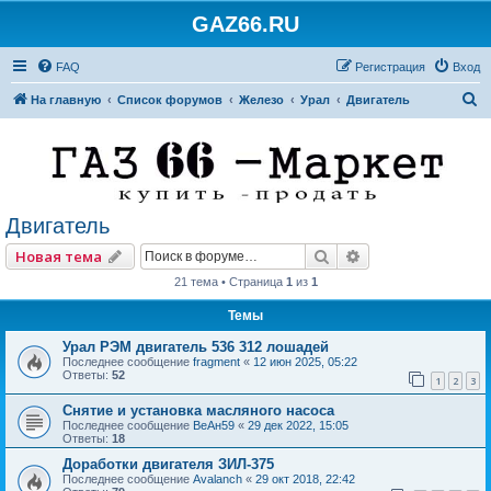
GAZ66.RU
FAQ
Регистрация
Вход
П
На главную
Список форумов
Железо
Урал
Двигатель
о
и
с
к
Двигатель
Поиск
Расширенный по
Новая тема
21 тема • Страница
1
из
1
Темы
Урал РЭМ двигатель 536 312 лошадей
Последнее сообщение
fragment
«
12 июн 2025, 05:22
Ответы:
52
1
2
3
Снятие и установка масляного насоса
Последнее сообщение
ВеАн59
«
29 дек 2022, 15:05
Ответы:
18
Доработки двигателя ЗИЛ-375
Последнее сообщение
Avalanch
«
29 окт 2018, 22:42