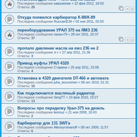
Последнее сообщение
камазюник
«
22 фев 2012, 18:03
Ответы:
25
1
2
Откуда появился карбюратор К-88/К-89
Последнее сообщение
RussianE39
«
02 ноя 2011, 02:50
переоборудование УРАЛ 375 на ЯМЗ 236
Последнее сообщение
палыч79
«
28 окт 2011, 20:37
Ответы:
37
1
2
пропало давление масла на ямз 236 не 2
Последнее сообщение
л-т
«
27 апр 2011, 21:36
Ответы:
3
Привод муфты УРАЛ 4320
Последнее сообщение
Старина
«
25 апр 2011, 23:08
Ответы:
4
Установка в 4320 двигателя DT-466 и автомата
Последнее сообщение
juha_teuvonnen
«
06 окт 2010, 01:31
Ответы:
16
Как подключается масляный радиатор
Последнее сообщение
SergTT
«
10 фев 2010, 19:27
Ответы:
13
Вопросы про переделку Урал-375 на дизель
Последнее сообщение
leomuz
«
21 ноя 2009, 10:43
Ответы:
2
Карбюратор для 131 ЗИЛ'а
Последнее сообщение
Alexeyromanoff
«
09 окт 2009, 11:57
Ответы:
6