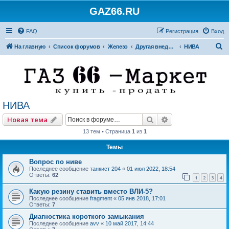
GAZ66.RU
FAQ
Регистрация
Вход
П
На главную
Список форумов
Железо
Другая внедорожная техника
НИВА
о
и
с
к
НИВА
Поиск
Расширенный по
Новая тема
13 тем • Страница
1
из
1
Темы
Вопрос по ниве
Последнее сообщение
танкист 204
«
01 июл 2022, 18:54
Ответы:
62
1
2
3
4
Какую резину ставить вместо ВЛИ-5?
Последнее сообщение
fragment
«
05 янв 2018, 17:01
Ответы:
7
Диагностика короткого замыкания
Последнее сообщение
avv
«
10 май 2017, 14:44