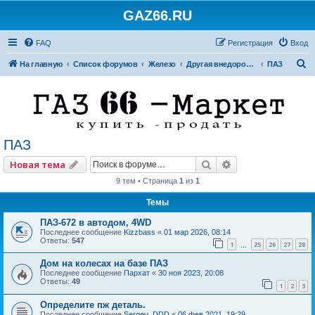
GAZ66.RU
FAQ
Регистрация
Вход
П
На главную
Список форумов
Железо
Другая внедорожная техника
ПАЗ
о
и
с
к
ПАЗ
Поиск
Расширенный по
Новая тема
9 тем • Страница
1
из
1
Темы
ПАЗ-672 в автодом, 4WD
Последнее сообщение
Kizzbass
«
01 мар 2026, 08:14
Ответы:
547
1
25
26
27
28
…
Дом на колесах на базе ПАЗ
Последнее сообщение
Пархат
«
30 ноя 2023, 20:08
Ответы:
49
1
2
3
Определите пж деталь.
Последнее сообщение
Sergey_DDD
«
06 фев 2021, 19:29