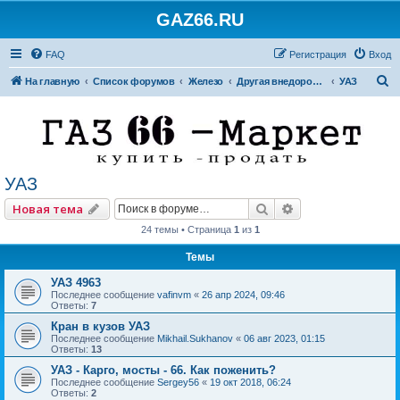
GAZ66.RU
FAQ
Регистрация
Вход
П
На главную
Список форумов
Железо
Другая внедорожная техника
УАЗ
о
и
с
к
УАЗ
Поиск
Расширенный по
Новая тема
24 темы • Страница
1
из
1
Темы
УАЗ 4963
Последнее сообщение
vafinvm
«
26 апр 2024, 09:46
Ответы:
7
Кран в кузов УАЗ
Последнее сообщение
Mikhail.Sukhanov
«
06 авг 2023, 01:15
Ответы:
13
УАЗ - Карго, мосты - 66. Как поженить?
Последнее сообщение
Sergey56
«
19 окт 2018, 06:24
Ответы:
2