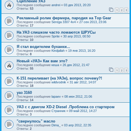
Сцепление УАЗ
Последнее сообщение
andrei
«
03 дек 2013, 20:20
Ответы:
53
1
2
3
Рекламный ролик фермера, пародия на Тop Gear
Последнее сообщение
Serega 3307 4x4
«
27 сен 2013, 23:06
Ответы:
17
На УАЗ слишком часто ломаются ШРУСы
Последнее сообщение
Sprite
«
30 апр 2013, 00:50
Ответы:
10
Я стал водителем буханки...
Последнее сообщение
Kindjallah
«
19 янв 2013, 16:20
Ответы:
8
Новый «УАЗ» Как вам это?
Последнее сообщение
кеша
«
26 дек 2012, 21:47
Ответы:
55
1
2
3
К-151 переливает (на УАЗе), вопрос почему?!
Последнее сообщение
wildvodnik
«
31 авг 2012, 14:07
Ответы:
18
уаз 3160
Последнее сообщение
lapaev
«
08 июн 2012, 21:06
Ответы:
14
УАЗ с с двигом XD-2 Diesel .Проблема со стартером
Последнее сообщение
Странник
«
09 май 2012, 14:27
Ответы:
3
"свернулось" масло
Последнее сообщение
Dima_
«
03 апр 2012, 22:35
Ответы:
2