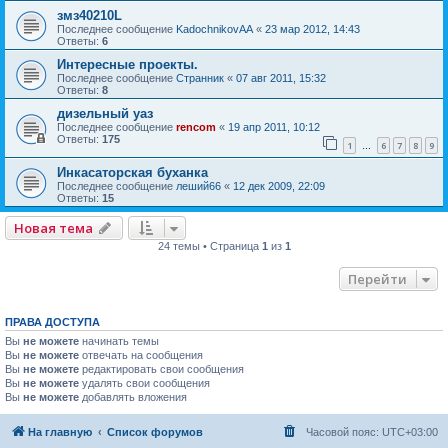
змз40210L
Последнее сообщение
KadochnikovAA
«
23 мар 2012, 14:43
Ответы:
6
Интересные проекты.
Последнее сообщение
Странник
«
07 авг 2011, 15:32
Ответы:
8
дизельный уаз
Последнее сообщение
rencom
«
19 апр 2011, 10:12
Ответы:
175
1
6
7
8
9
…
Инкасаторская буханка
Последнее сообщение
леший66
«
12 дек 2009, 22:09
Ответы:
15
Новая тема
24 темы • Страница
1
из
1
Перейти
ПРАВА ДОСТУПА
Вы
не можете
начинать темы
Вы
не можете
отвечать на сообщения
Вы
не можете
редактировать свои сообщения
Вы
не можете
удалять свои сообщения
Вы
не можете
добавлять вложения
На главную
Список форумов
Часовой пояс:
UTC+03:00