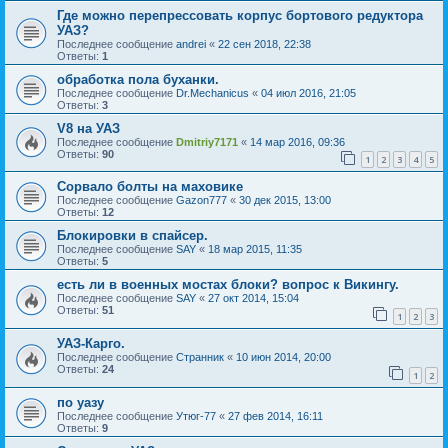
Где можно перепрессовать корпус бортового редуктора
УАЗ?
Последнее сообщение
andrei
«
22 сен 2018, 22:38
Ответы:
1
обработка пола буханки.
Последнее сообщение
Dr.Mechanicus
«
04 июл 2016, 21:05
Ответы:
3
V8 на УАЗ
Последнее сообщение
Dmitriy7171
«
14 мар 2016, 09:36
Ответы:
90
1
2
3
4
5
Сорвало болты на маховике
Последнее сообщение
Gazon777
«
30 дек 2015, 13:00
Ответы:
12
Блокировки в спайсер.
Последнее сообщение
SAY
«
18 мар 2015, 11:35
Ответы:
5
есть ли в военных мостах блоки? вопрос к Викингу.
Последнее сообщение
SAY
«
27 окт 2014, 15:04
Ответы:
51
1
2
3
УАЗ-Карго.
Последнее сообщение
Странник
«
10 июн 2014, 20:00
Ответы:
24
1
2
по уазу
Последнее сообщение
Утюг-77
«
27 фев 2014, 16:11
Ответы:
9