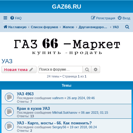
GAZ66.RU
FAQ
Регистрация
Вход
П
На главную
Список форумов
Железо
Другая внедорожная техника
УАЗ
о
и
с
к
УАЗ
Поиск
Расширенный по
Новая тема
24 темы • Страница
1
из
1
Темы
УАЗ 4963
Последнее сообщение
vafinvm
«
26 апр 2024, 09:46
Ответы:
7
Кран в кузов УАЗ
Последнее сообщение
Mikhail.Sukhanov
«
06 авг 2023, 01:15
Ответы:
13
УАЗ - Карго, мосты - 66. Как поженить?
Последнее сообщение
Sergey56
«
19 окт 2018, 06:24
Ответы:
2