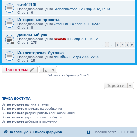
змз40210L
Последнее сообщение
KadochnikovAA
«
23 мар 2012, 14:43
Ответы:
6
Интересные проекты.
Последнее сообщение
Странник
«
07 авг 2011, 15:32
Ответы:
8
дизельный уаз
Последнее сообщение
rencom
«
19 апр 2011, 10:12
Ответы:
175
1
6
7
8
9
…
Инкасаторская буханка
Последнее сообщение
леший66
«
12 дек 2009, 22:09
Ответы:
15
Новая тема
24 темы • Страница
1
из
1
Перейти
ПРАВА ДОСТУПА
Вы
не можете
начинать темы
Вы
не можете
отвечать на сообщения
Вы
не можете
редактировать свои сообщения
Вы
не можете
удалять свои сообщения
Вы
не можете
добавлять вложения
На главную
Список форумов
Часовой пояс:
UTC+03:00