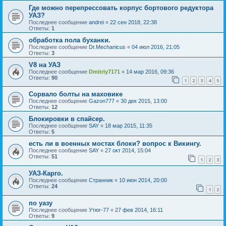
Где можно перепрессовать корпус бортового редуктора
УАЗ?
Последнее сообщение
andrei
«
22 сен 2018, 22:38
Ответы:
1
обработка пола буханки.
Последнее сообщение
Dr.Mechanicus
«
04 июл 2016, 21:05
Ответы:
3
V8 на УАЗ
Последнее сообщение
Dmitriy7171
«
14 мар 2016, 09:36
Ответы:
90
1
2
3
4
5
Сорвало болты на маховике
Последнее сообщение
Gazon777
«
30 дек 2015, 13:00
Ответы:
12
Блокировки в спайсер.
Последнее сообщение
SAY
«
18 мар 2015, 11:35
Ответы:
5
есть ли в военных мостах блоки? вопрос к Викингу.
Последнее сообщение
SAY
«
27 окт 2014, 15:04
Ответы:
51
1
2
3
УАЗ-Карго.
Последнее сообщение
Странник
«
10 июн 2014, 20:00
Ответы:
24
1
2
по уазу
Последнее сообщение
Утюг-77
«
27 фев 2014, 16:11
Ответы:
9