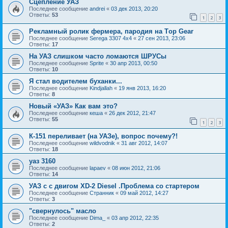
Сцепление УАЗ
Последнее сообщение
andrei
«
03 дек 2013, 20:20
Ответы:
53
1
2
3
Рекламный ролик фермера, пародия на Тop Gear
Последнее сообщение
Serega 3307 4x4
«
27 сен 2013, 23:06
Ответы:
17
На УАЗ слишком часто ломаются ШРУСы
Последнее сообщение
Sprite
«
30 апр 2013, 00:50
Ответы:
10
Я стал водителем буханки...
Последнее сообщение
Kindjallah
«
19 янв 2013, 16:20
Ответы:
8
Новый «УАЗ» Как вам это?
Последнее сообщение
кеша
«
26 дек 2012, 21:47
Ответы:
55
1
2
3
К-151 переливает (на УАЗе), вопрос почему?!
Последнее сообщение
wildvodnik
«
31 авг 2012, 14:07
Ответы:
18
уаз 3160
Последнее сообщение
lapaev
«
08 июн 2012, 21:06
Ответы:
14
УАЗ с с двигом XD-2 Diesel .Проблема со стартером
Последнее сообщение
Странник
«
09 май 2012, 14:27
Ответы:
3
"свернулось" масло
Последнее сообщение
Dima_
«
03 апр 2012, 22:35
Ответы:
2