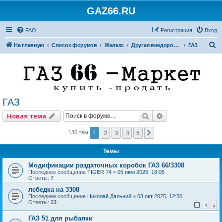
GAZ66.RU
FAQ
Регистрация
Вход
П
На главную
Список форумов
Железо
Другая внедорожная техника
ГАЗ
о
и
с
к
ГАЗ
Поиск
Расширенный по
Новая тема
1
2
3
4
5
След.
136 тем
Темы
Модификации раздаточных коробок ГАЗ 66/3308
Последнее сообщение
TIGER 74
«
05 июл 2026, 18:05
Ответы:
7
лебедка на 3308
Последнее сообщение
Николай Дальний
«
08 окт 2025, 12:50
Ответы:
23
1
2
ГАЗ 51 для рыбалки