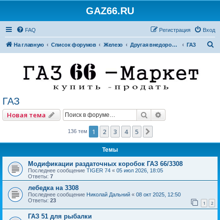
GAZ66.RU
FAQ
Регистрация
Вход
П
На главную
Список форумов
Железо
Другая внедорожная техника
ГАЗ
о
и
с
к
ГАЗ
Поиск
Расширенный по
Новая тема
1
2
3
4
5
След.
136 тем
Темы
Модификации раздаточных коробок ГАЗ 66/3308
Последнее сообщение
TIGER 74
«
05 июл 2026, 18:05
Ответы:
7
лебедка на 3308
Последнее сообщение
Николай Дальний
«
08 окт 2025, 12:50
Ответы:
23
1
2
ГАЗ 51 для рыбалки