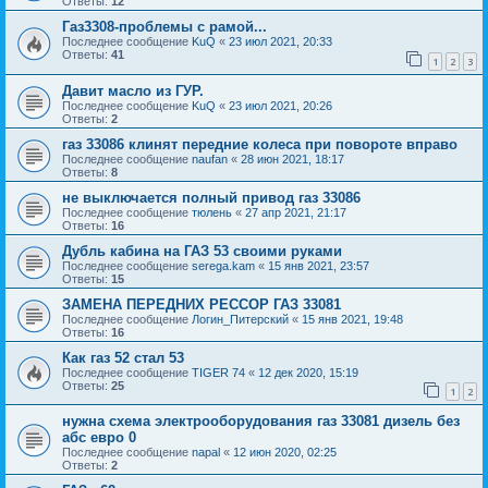
Ответы:
12
Газ3308-проблемы с рамой...
Последнее сообщение
KuQ
«
23 июл 2021, 20:33
Ответы:
41
1
2
3
Давит масло из ГУР.
Последнее сообщение
KuQ
«
23 июл 2021, 20:26
Ответы:
2
газ 33086 клинят передние колеса при повороте вправо
Последнее сообщение
naufan
«
28 июн 2021, 18:17
Ответы:
8
не выключается полный привод газ 33086
Последнее сообщение
тюлень
«
27 апр 2021, 21:17
Ответы:
16
Дубль кабина на ГАЗ 53 своими руками
Последнее сообщение
serega.kam
«
15 янв 2021, 23:57
Ответы:
15
ЗАМЕНА ПЕРЕДНИХ РЕССОР ГАЗ 33081
Последнее сообщение
Логин_Питерский
«
15 янв 2021, 19:48
Ответы:
16
Как газ 52 стал 53
Последнее сообщение
TIGER 74
«
12 дек 2020, 15:19
Ответы:
25
1
2
нужна схема электрооборудования газ 33081 дизель без
абс евро 0
Последнее сообщение
napal
«
12 июн 2020, 02:25
Ответы:
2