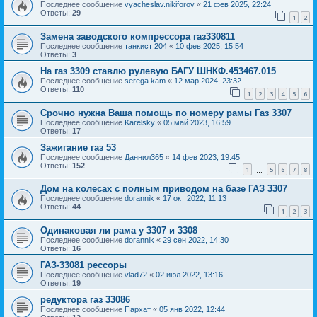
Последнее сообщение
vyacheslav.nikiforov
«
21 фев 2025, 22:24
Ответы:
29
1
2
Замена заводского компрессора газ330811
Последнее сообщение
танкист 204
«
10 фев 2025, 15:54
Ответы:
3
На газ 3309 ставлю рулевую БАГУ ШНКФ.453467.015
Последнее сообщение
serega.kam
«
12 мар 2024, 23:32
Ответы:
110
1
2
3
4
5
6
Срочно нужна Ваша помощь по номеру рамы Газ 3307
Последнее сообщение
Karelsky
«
05 май 2023, 16:59
Ответы:
17
Зажигание газ 53
Последнее сообщение
Даннил365
«
14 фев 2023, 19:45
Ответы:
152
1
5
6
7
8
…
Дом на колесах с полным приводом на базе ГАЗ 3307
Последнее сообщение
dorannik
«
17 окт 2022, 11:13
Ответы:
44
1
2
3
Одинаковая ли рама у 3307 и 3308
Последнее сообщение
dorannik
«
29 сен 2022, 14:30
Ответы:
16
ГАЗ-33081 рессоры
Последнее сообщение
vlad72
«
02 июл 2022, 13:16
Ответы:
19
редуктора газ 33086
Последнее сообщение
Пархат
«
05 янв 2022, 12:44