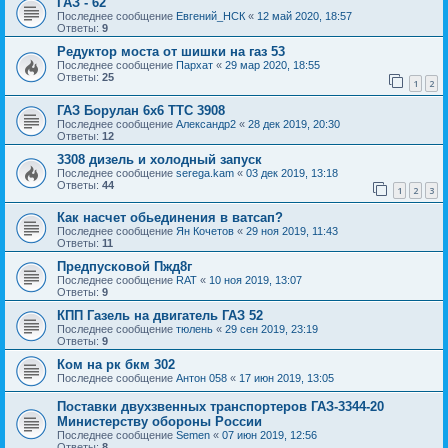
ГАЗ - 62
Последнее сообщение
Евгений_НСК
«
12 май 2020, 18:57
Ответы:
9
Редуктор моста от шишки на газ 53
Последнее сообщение
Пархат
«
29 мар 2020, 18:55
Ответы:
25
1
2
ГАЗ Борулан 6х6 ТТС 3908
Последнее сообщение
Александр2
«
28 дек 2019, 20:30
Ответы:
12
3308 дизель и холодный запуск
Последнее сообщение
serega.kam
«
03 дек 2019, 13:18
Ответы:
44
1
2
3
Как насчет обьединения в ватсап?
Последнее сообщение
Ян Кочетов
«
29 ноя 2019, 11:43
Ответы:
11
Предпусковой Пжд8г
Последнее сообщение
RAT
«
10 ноя 2019, 13:07
Ответы:
9
КПП Газель на двигатель ГАЗ 52
Последнее сообщение
тюлень
«
29 сен 2019, 23:19
Ответы:
9
Ком на рк бкм 302
Последнее сообщение
Антон 058
«
17 июн 2019, 13:05
Поставки двухзвенных транспортеров ГАЗ-3344-20
Министерству обороны России
Последнее сообщение
Semen
«
07 июн 2019, 12:56
Ответы:
8