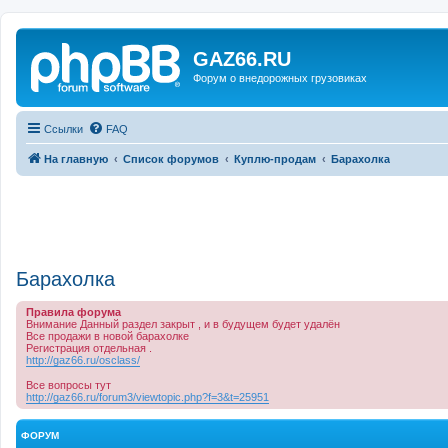
GAZ66.RU
Форум о внедорожных грузовиках
Ссылки
FAQ
На главную
Список форумов
Куплю-продам
Барахолка
Барахолка
Правила форума
Внимание Данный раздел закрыт , и в будущем будет удалён
Все продажи в новой барахолке
Регистрация отдельная .
http://gaz66.ru/osclass/
Все вопросы тут
http://gaz66.ru/forum3/viewtopic.php?f=3&t=25951
ФОРУМ