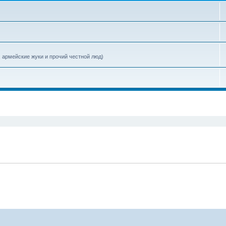
, армейские жуки и прочий честной люд)
поиск