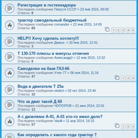
Регистрация в гостехнадзоре
Последнее сообщение
Папуся СССР
«
23 янв 2015, 00:00
Ответы:
8
трактор самодельный бюджетный
Последнее сообщение
comandor
«
22 янв 2015, 14:09
Ответы:
89
1
2
3
4
5
HELP!! Хочу сделать котлету!!!
Последнее сообщение
Домье.
«
20 янв 2015, 12:41
Ответы:
3
Т 130-170 плюсы и минусы отличия
Последнее сообщение
Александр2
«
12 янв 2015, 13:32
Ответы:
8
Самоделки на базе ГАЗ-66
Последнее сообщение
Утюг-77
«
06 ноя 2014, 11:16
Ответы:
47
1
2
3
Вода в двигателе Т 25а
Последнее сообщение
ototich
«
02 окт 2014, 23:46
Ответы:
10
Что за двиг такой Д 60
Последнее сообщение
ЧОПОРОВ
«
21 июн 2014, 22:01
Ответы:
12
А с дизелями А-41, А-01 кто-то имел дело?
Последнее сообщение
Vasilii
«
11 апр 2014, 16:10
Ответы:
57
1
2
3
Как определить с какого года трактор ?