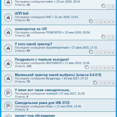
Последнее сообщение
kolinz
«
23 окт 2020, 20:41
Ответы:
28
1
2
АПП 6х6
Последнее сообщение
RAT
«
11 окт 2020, 13:41
Ответы:
91
1
2
3
4
5
шнекоротор на т25
Последнее сообщение
ПОМПАТЕХ
«
23 июн 2020, 00:56
Ответы:
25
1
2
У кого какой трактор?
Последнее сообщение
Susaninnaermake
«
27 фев 2020, 17:31
Ответы:
84
1
2
3
4
5
Поздравьте с первым выездом!
Последнее сообщение
9037248076
«
17 июн 2019, 13:35
Ответы:
102
1
2
3
4
5
6
Маленький трактор какой выбрать! (класса 0.6-0.9)
Последнее сообщение
Вездеходъ
«
18 апр 2017, 07:13
Ответы:
79
1
2
3
4
У меня вот такая самоделочька.
Последнее сообщение
зелёный
«
07 апр 2017, 21:20
Ответы:
8
Самодельная рама для ИЖ 2715
Последнее сообщение
Илья.
«
17 ноя 2016, 15:45
Ответы:
5
проект под обсуждение