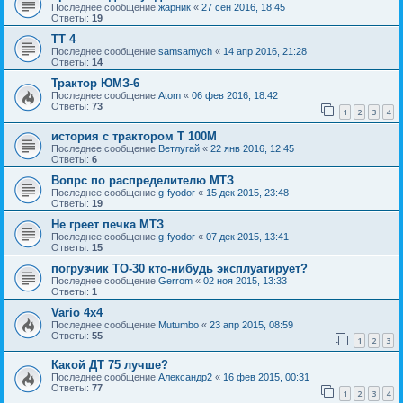
Последнее сообщение
жарник
«
27 сен 2016, 18:45
Ответы:
19
ТТ 4
Последнее сообщение
samsamych
«
14 апр 2016, 21:28
Ответы:
14
Трактор ЮМЗ-6
Последнее сообщение
Atom
«
06 фев 2016, 18:42
Ответы:
73
1
2
3
4
история с трактором Т 100М
Последнее сообщение
Ветлугай
«
22 янв 2016, 12:45
Ответы:
6
Вопрс по распределителю МТЗ
Последнее сообщение
g-fyodor
«
15 дек 2015, 23:48
Ответы:
19
Не греет печка МТЗ
Последнее сообщение
g-fyodor
«
07 дек 2015, 13:41
Ответы:
15
погрузчик ТО-30 кто-нибудь эксплуатирует?
Последнее сообщение
Gerrom
«
02 ноя 2015, 13:33
Ответы:
1
Vario 4x4
Последнее сообщение
Mutumbo
«
23 апр 2015, 08:59
Ответы:
55
1
2
3
Какой ДТ 75 лучше?
Последнее сообщение
Александр2
«
16 фев 2015, 00:31
Ответы:
77
1
2
3
4