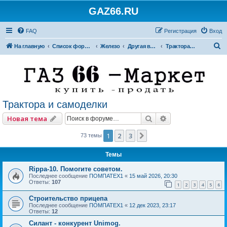
GAZ66.RU
FAQ
Регистрация
Вход
П
На главную
Список форумов
Железо
Другая внедорожная техника
Трактора и самоделки
о
и
с
к
Трактора и самоделки
Поиск
Расширенный по
Новая тема
1
2
3
След.
73 темы
Темы
Rippa-10. Помогите советом.
Последнее сообщение
ПОМПАТЕХ1
«
15 май 2026, 20:30
Ответы:
107
1
2
3
4
5
6
Строительство прицепа
Последнее сообщение
ПОМПАТЕХ1
«
12 дек 2023, 23:17
Ответы:
12
Силант - конкурент Unimog.