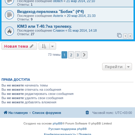
Последнее сообщение
ototich
«
21 мар 2014, 22:10
Ответы:
1
Вездеход-переломка "Бобик" (4*4)
Последнее сообщение
Asterix
«
20 мар 2014, 21:33
Ответы:
9
ЮМЗ или Т-40.?на трелевку.
Последнее сообщение
Славон
«
01 мар 2014, 14:18
Ответы:
27
1
2
Новая тема
1
2
3
След.
73 темы
Перейти
ПРАВА ДОСТУПА
Вы
не можете
начинать темы
Вы
не можете
отвечать на сообщения
Вы
не можете
редактировать свои сообщения
Вы
не можете
удалять свои сообщения
Вы
не можете
добавлять вложения
На главную
Список форумов
Часовой пояс:
UTC+03:00
Создано на основе
phpBB
® Forum Software © phpBB Limited
Русская поддержка phpBB
Конфиденциальность
|
Правила