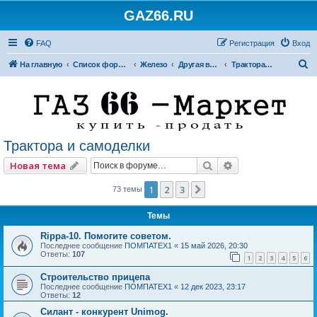
GAZ66.RU
FAQ
Регистрация
Вход
П
На главную
Список форумов
Железо
Другая внедорожная техника
Трактора и самоделки
о
и
с
к
Трактора и самоделки
Поиск
Расширенный по
Новая тема
1
2
3
След.
73 темы
Темы
Rippa-10. Помогите советом.
Последнее сообщение
ПОМПАТЕХ1
«
15 май 2026, 20:30
Ответы:
107
1
2
3
4
5
6
Строительство прицепа
Последнее сообщение
ПОМПАТЕХ1
«
12 дек 2023, 23:17
Ответы:
12
Силант - конкурент Unimog.