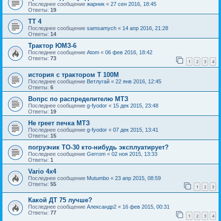
Последнее сообщение
жарник
«
27 сен 2016, 18:45
Ответы:
19
ТТ 4
Последнее сообщение
samsamych
«
14 апр 2016, 21:28
Ответы:
14
Трактор ЮМЗ-6
Последнее сообщение
Atom
«
06 фев 2016, 18:42
Ответы:
73
1
2
3
4
история с трактором Т 100М
Последнее сообщение
Ветлугай
«
22 янв 2016, 12:45
Ответы:
6
Вопрс по распределителю МТЗ
Последнее сообщение
g-fyodor
«
15 дек 2015, 23:48
Ответы:
19
Не греет печка МТЗ
Последнее сообщение
g-fyodor
«
07 дек 2015, 13:41
Ответы:
15
погрузчик ТО-30 кто-нибудь эксплуатирует?
Последнее сообщение
Gerrom
«
02 ноя 2015, 13:33
Ответы:
1
Vario 4x4
Последнее сообщение
Mutumbo
«
23 апр 2015, 08:59
Ответы:
55
1
2
3
Какой ДТ 75 лучше?
Последнее сообщение
Александр2
«
16 фев 2015, 00:31
Ответы:
77
1
2
3
4