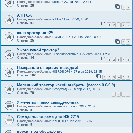
Последнее сообщение
kolinz
«
23 окт 2020, 20:41
Ответы:
28
1
2
АПП 6х6
Последнее сообщение
RAT
«
11 окт 2020, 13:41
Ответы:
91
1
2
3
4
5
шнекоротор на т25
Последнее сообщение
ПОМПАТЕХ
«
23 июн 2020, 00:56
Ответы:
25
1
2
У кого какой трактор?
Последнее сообщение
Susaninnaermake
«
27 фев 2020, 17:31
Ответы:
84
1
2
3
4
5
Поздравьте с первым выездом!
Последнее сообщение
9037248076
«
17 июн 2019, 13:35
Ответы:
102
1
2
3
4
5
6
Маленький трактор какой выбрать! (класса 0.6-0.9)
Последнее сообщение
Вездеходъ
«
18 апр 2017, 07:13
Ответы:
79
1
2
3
4
У меня вот такая самоделочька.
Последнее сообщение
зелёный
«
07 апр 2017, 21:20
Ответы:
8
Самодельная рама для ИЖ 2715
Последнее сообщение
Илья.
«
17 ноя 2016, 15:45
Ответы:
5
проект под обсуждение