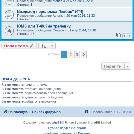
Последнее сообщение
ototich
«
21 мар 2014, 22:10
Ответы:
1
Вездеход-переломка "Бобик" (4*4)
Последнее сообщение
Asterix
«
20 мар 2014, 21:33
Ответы:
9
ЮМЗ или Т-40.?на трелевку.
Последнее сообщение
Славон
«
01 мар 2014, 14:18
Ответы:
27
1
2
Новая тема
1
2
3
След.
73 темы
Перейти
ПРАВА ДОСТУПА
Вы
не можете
начинать темы
Вы
не можете
отвечать на сообщения
Вы
не можете
редактировать свои сообщения
Вы
не можете
удалять свои сообщения
Вы
не можете
добавлять вложения
На главную
Список форумов
Часовой пояс:
UTC+03:00
Создано на основе
phpBB
® Forum Software © phpBB Limited
Русская поддержка phpBB
Конфиденциальность
|
Правила