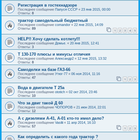
Регистрация в гостехнадзоре
Последнее сообщение
Папуся СССР
«
23 янв 2015, 00:00
Ответы:
8
трактор самодельный бюджетный
Последнее сообщение
comandor
«
22 янв 2015, 14:09
Ответы:
89
1
2
3
4
5
HELP!! Хочу сделать котлету!!!
Последнее сообщение
Домье.
«
20 янв 2015, 12:41
Ответы:
3
Т 130-170 плюсы и минусы отличия
Последнее сообщение
Александр2
«
12 янв 2015, 13:32
Ответы:
8
Самоделки на базе ГАЗ-66
Последнее сообщение
Утюг-77
«
06 ноя 2014, 11:16
Ответы:
47
1
2
3
Вода в двигателе Т 25а
Последнее сообщение
ototich
«
02 окт 2014, 23:46
Ответы:
10
Что за двиг такой Д 60
Последнее сообщение
ЧОПОРОВ
«
21 июн 2014, 22:01
Ответы:
12
А с дизелями А-41, А-01 кто-то имел дело?
Последнее сообщение
Vasilii
«
11 апр 2014, 16:10
Ответы:
57
1
2
3
Как определить с какого года трактор ?