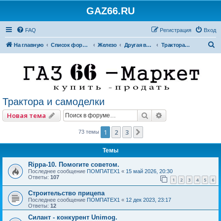
GAZ66.RU
FAQ
Регистрация
Вход
П
На главную
Список форумов
Железо
Другая внедорожная техника
Трактора и самоделки
о
и
с
к
Трактора и самоделки
Поиск
Расширенный по
Новая тема
1
2
3
След.
73 темы
Темы
Rippa-10. Помогите советом.
Последнее сообщение
ПОМПАТЕХ1
«
15 май 2026, 20:30
Ответы:
107
1
2
3
4
5
6
Строительство прицепа
Последнее сообщение
ПОМПАТЕХ1
«
12 дек 2023, 23:17
Ответы:
12
Силант - конкурент Unimog.