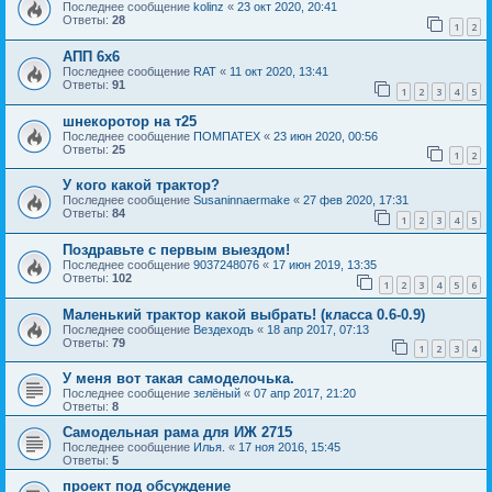
Последнее сообщение
kolinz
«
23 окт 2020, 20:41
Ответы:
28
1
2
АПП 6х6
Последнее сообщение
RAT
«
11 окт 2020, 13:41
Ответы:
91
1
2
3
4
5
шнекоротор на т25
Последнее сообщение
ПОМПАТЕХ
«
23 июн 2020, 00:56
Ответы:
25
1
2
У кого какой трактор?
Последнее сообщение
Susaninnaermake
«
27 фев 2020, 17:31
Ответы:
84
1
2
3
4
5
Поздравьте с первым выездом!
Последнее сообщение
9037248076
«
17 июн 2019, 13:35
Ответы:
102
1
2
3
4
5
6
Маленький трактор какой выбрать! (класса 0.6-0.9)
Последнее сообщение
Вездеходъ
«
18 апр 2017, 07:13
Ответы:
79
1
2
3
4
У меня вот такая самоделочька.
Последнее сообщение
зелёный
«
07 апр 2017, 21:20
Ответы:
8
Самодельная рама для ИЖ 2715
Последнее сообщение
Илья.
«
17 ноя 2016, 15:45
Ответы:
5
проект под обсуждение