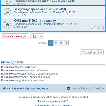
Последнее сообщение
ototich
«
21 мар 2014, 22:10
Ответы:
1
Вездеход-переломка "Бобик" (4*4)
Последнее сообщение
Asterix
«
20 мар 2014, 21:33
Ответы:
9
ЮМЗ или Т-40.?на трелевку.
Последнее сообщение
Славон
«
01 мар 2014, 14:18
Ответы:
27
1
2
Новая тема
1
2
3
След.
73 темы
Перейти
ПРАВА ДОСТУПА
Вы
не можете
начинать темы
Вы
не можете
отвечать на сообщения
Вы
не можете
редактировать свои сообщения
Вы
не можете
удалять свои сообщения
Вы
не можете
добавлять вложения
На главную
Список форумов
Часовой пояс:
UTC+03:00
Создано на основе
phpBB
® Forum Software © phpBB Limited
Русская поддержка phpBB
Конфиденциальность
|
Правила