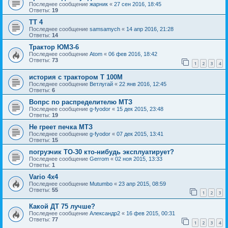
Последнее сообщение
жарник
«
27 сен 2016, 18:45
Ответы:
19
ТТ 4
Последнее сообщение
samsamych
«
14 апр 2016, 21:28
Ответы:
14
Трактор ЮМЗ-6
Последнее сообщение
Atom
«
06 фев 2016, 18:42
Ответы:
73
1
2
3
4
история с трактором Т 100М
Последнее сообщение
Ветлугай
«
22 янв 2016, 12:45
Ответы:
6
Вопрс по распределителю МТЗ
Последнее сообщение
g-fyodor
«
15 дек 2015, 23:48
Ответы:
19
Не греет печка МТЗ
Последнее сообщение
g-fyodor
«
07 дек 2015, 13:41
Ответы:
15
погрузчик ТО-30 кто-нибудь эксплуатирует?
Последнее сообщение
Gerrom
«
02 ноя 2015, 13:33
Ответы:
1
Vario 4x4
Последнее сообщение
Mutumbo
«
23 апр 2015, 08:59
Ответы:
55
1
2
3
Какой ДТ 75 лучше?
Последнее сообщение
Александр2
«
16 фев 2015, 00:31
Ответы:
77
1
2
3
4