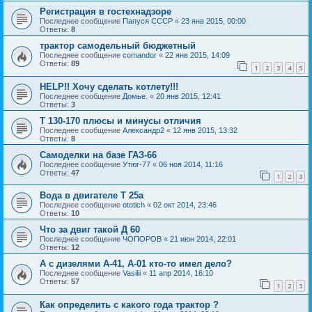
Регистрация в гостехнадзоре
Последнее сообщение
Папуся СССР
«
23 янв 2015, 00:00
Ответы:
8
трактор самодельный бюджетный
Последнее сообщение
comandor
«
22 янв 2015, 14:09
Ответы:
89
1
2
3
4
5
HELP!! Хочу сделать котлету!!!
Последнее сообщение
Домье.
«
20 янв 2015, 12:41
Ответы:
3
Т 130-170 плюсы и минусы отличия
Последнее сообщение
Александр2
«
12 янв 2015, 13:32
Ответы:
8
Самоделки на базе ГАЗ-66
Последнее сообщение
Утюг-77
«
06 ноя 2014, 11:16
Ответы:
47
1
2
3
Вода в двигателе Т 25а
Последнее сообщение
ototich
«
02 окт 2014, 23:46
Ответы:
10
Что за двиг такой Д 60
Последнее сообщение
ЧОПОРОВ
«
21 июн 2014, 22:01
Ответы:
12
А с дизелями А-41, А-01 кто-то имел дело?
Последнее сообщение
Vasilii
«
11 апр 2014, 16:10
Ответы:
57
1
2
3
Как определить с какого года трактор ?