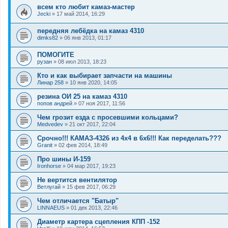
всем кто любит камаз-мастер
Jecki
»
17 май 2014, 16:29
передняя лебёдка на камаз 4310
dimks82
»
06 янв 2013, 01:17
ПОМОГИТЕ
рузан
»
08 июл 2013, 18:23
Кто и как выбирает запчасти на машины
Линар 258
»
10 янв 2020, 14:05
резина ОИ 25 на камаз 4310
попов андрей
»
07 ноя 2017, 11:56
Чем грозит езда с просевшими кольцами?
Medvedev
»
21 окт 2017, 22:04
Срочно!!! КАМАЗ-4326 из 4х4 в 6х6!!! Как переделать???
Granit
»
02 фев 2014, 18:49
Про шины И-159
Ironhorse
»
04 мар 2017, 19:23
Не вертится вентилятор
Ветлугай
»
15 фев 2017, 06:29
Чем отличается "Батыр"
LINNAEUS
»
01 дек 2013, 22:46
Диаметр картера сцепления КПП -152