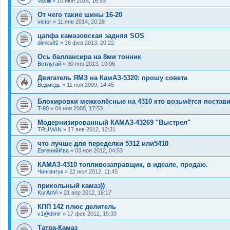
Vasilii
»
10 июн 2014, 16:53
От чего такие шины 16-20
victor
»
11 янв 2014, 20:28
цапфа камазовская задняя SOS
dimks82
»
26 фев 2013, 20:22
Ось баллансира на 8ми тонник
Ветлугай
»
30 янв 2013, 10:06
Двигатель ЯМЗ на КамАЗ-5320: прошу совета
Ведмедь
»
11 ноя 2009, 14:45
Блокировки межколёсные на 4310 кто возьмётся постави
T-90
»
04 ноя 2008, 17:53
Модернизированный КАМАЗ-43269 "Выстрел"
TRUMAN
»
17 янв 2012, 12:31
что лучше для переделки 5312 или5410
ЕвгенийИва
»
03 ноя 2012, 04:53
КАМАЗ-4310 топливозаправщик, в идеале, продаю.
Чингачгук
»
22 июл 2012, 11:45
прикольный камаз))
KurAnVi
»
21 апр 2012, 16:17
КПП 142 плюс делитель
v1@dimir
»
17 фев 2012, 15:33
Татра-Камаз