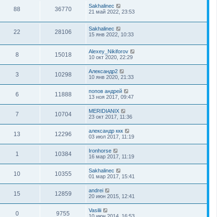
Sakhalinec
88
36770
21 май 2022, 23:53
Sakhalinec
22
28106
15 янв 2022, 10:33
Alexey_Nikiforov
8
15018
10 окт 2020, 22:29
Александр2
3
10298
10 янв 2020, 21:33
попов андрей
6
11888
13 ноя 2017, 09:47
MERIDIANIX
7
10704
23 окт 2017, 11:36
александр ккк
13
12296
03 июл 2017, 11:19
Ironhorse
1
10384
16 мар 2017, 11:19
Sakhalinec
10
10355
01 мар 2017, 15:41
andrei
15
12859
20 июн 2015, 12:41
Vasilii
0
9755
10 июн 2014, 16:53