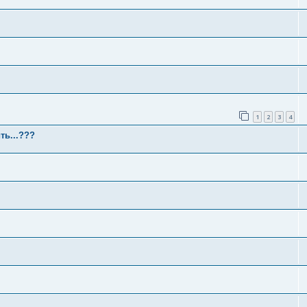
1
2
3
4
ть...???