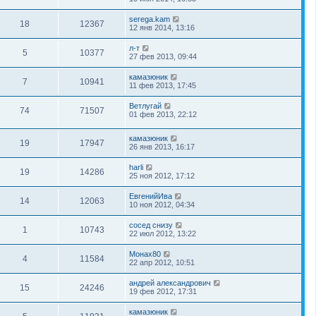
serega.kam
18
12367
12 янв 2014, 13:16
л-т
5
10377
27 фев 2013, 09:44
камазюник
7
10941
11 фев 2013, 17:45
Ветлугай
74
71507
01 фев 2013, 22:12
камазюник
19
17947
26 янв 2013, 16:17
harli
19
14286
25 ноя 2012, 17:12
ЕвгенийИва
14
12063
10 ноя 2012, 04:34
сосед снизу
1
10743
22 июл 2012, 13:22
Монах80
4
11584
22 апр 2012, 10:51
андрей александрович
15
24246
19 фев 2012, 17:31
камазюник