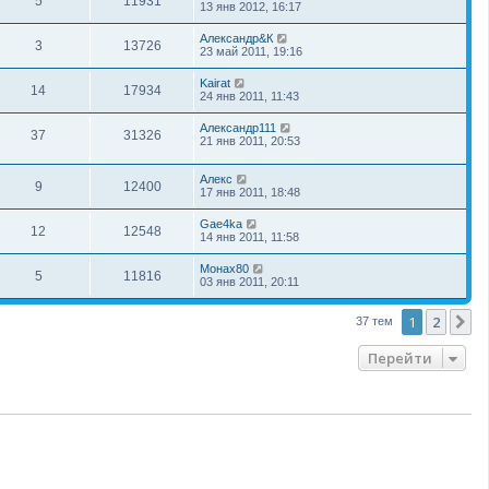
5
11931
13 янв 2012, 16:17
Александр&К
3
13726
23 май 2011, 19:16
Kairat
14
17934
24 янв 2011, 11:43
Александр111
37
31326
21 янв 2011, 20:53
Алекс
9
12400
17 янв 2011, 18:48
Gae4ka
12
12548
14 янв 2011, 11:58
Монах80
5
11816
03 янв 2011, 20:11
1
2
С
37 тем
Перейти