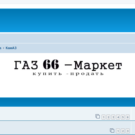
а
КамАЗ
поиск
1
2
3
4
5
6
1
2
3