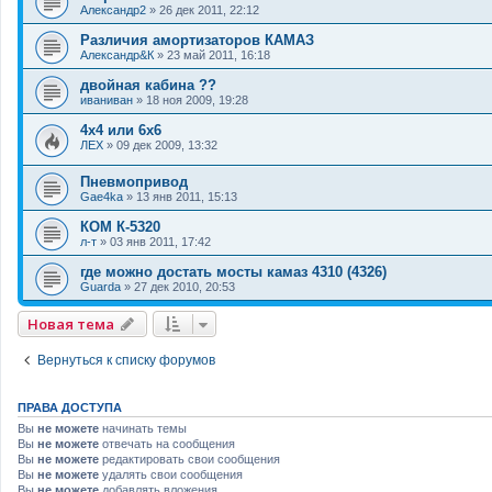
Александр2
»
26 дек 2011, 22:12
Различия амортизаторов КАМАЗ
Александр&К
»
23 май 2011, 16:18
двойная кабина ??
иваниван
»
18 ноя 2009, 19:28
4х4 или 6х6
ЛЕХ
»
09 дек 2009, 13:32
Пневмопривод
Gae4ka
»
13 янв 2011, 15:13
КОМ К-5320
л-т
»
03 янв 2011, 17:42
где можно достать мосты камаз 4310 (4326)
Guarda
»
27 дек 2010, 20:53
Новая тема
Вернуться к списку форумов
ПРАВА ДОСТУПА
Вы
не можете
начинать темы
Вы
не можете
отвечать на сообщения
Вы
не можете
редактировать свои сообщения
Вы
не можете
удалять свои сообщения
Вы
не можете
добавлять вложения