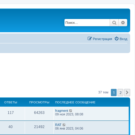
Поиск
Рас
Регистрация
Вход
1
2
С
37 тем
ОТВЕТЫ
ПРОСМОТРЫ
ПОСЛЕДНЕЕ СООБЩЕНИЕ
fragment
117
64263
09 ноя 2023, 08:08
RAT
40
21492
06 янв 2023, 04:06