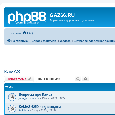
GAZ66.RU
Форум о внедорожных грузовиках
Ссылки
FAQ
На главную
Список форумов
Железо
Другая внедорожная техник
КамАЗ
Поиск
Расширенный 
Новая тема
ТЕМЫ
Вопросы про Камаз
juha_teuvonnen
»
19 ноя 2009, 00:22
КАМАЗ-6250 под автодом
Autobus
»
12 дек 2022, 09:36