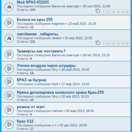
Мой КРАЗ 651101
Последнее сообщение
Васек на тракторе
«
30 ноя 2015, 22:06
Ответы:
103
1
2
3
4
5
6
Колеса на краз 255
Последнее сообщение
fragment
«
23 май 2015, 16:25
Ответы:
12
лаптёжник _габариты.
Последнее сообщение
ototich
«
02 апр 2015, 22:55
Ответы:
115
1
2
3
4
5
6
Траверсы как поставить?
Последнее сообщение
Васек на тракторе
«
09 окт 2014, 23:19
Ответы:
6
Утечка воздуха через штуцеры
Последнее сообщение
Shy
«
28 май 2014, 20:42
Ответы:
16
КРАЗ за бугром
Последнее сообщение
harli
«
27 мар 2014, 13:53
Нужна деталировка колесного крана Краз-255
Последнее сообщение
Shy
«
10 апр 2013, 15:23
Ответы:
10
резина от мзкт
Последнее сообщение
vanzan
«
02 мар 2013, 08:35
Ответы:
5
Краз V12
Последнее сообщение
л-т
«
07 дек 2012, 20:59
Ответы:
17