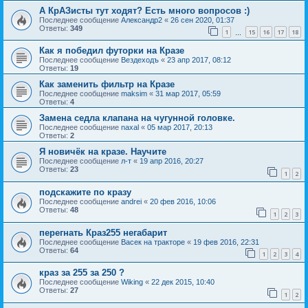
А КрАЗисты тут ходят? Есть много вопросов :)
Последнее сообщение
Александр2
«
26 сен 2020, 01:37
Ответы:
349
1
15
16
17
18
…
Как я победил футорки на Кразе
Последнее сообщение
Вездеходъ
«
23 апр 2017, 08:12
Ответы:
19
Как заменить фильтр на Кразе
Последнее сообщение
maksim
«
31 мар 2017, 05:59
Ответы:
4
Замена седла клапана на чугунной головке.
Последнее сообщение
naxal
«
05 мар 2017, 20:13
Ответы:
2
Я новичёк на кразе. Научите
Последнее сообщение
л-т
«
19 апр 2016, 20:27
Ответы:
23
1
2
подскажите по кразу
Последнее сообщение
andrei
«
20 фев 2016, 10:06
Ответы:
48
1
2
3
перегнать Краз255 негабарит
Последнее сообщение
Васек на тракторе
«
19 фев 2016, 22:31
Ответы:
64
1
2
3
4
краз за 255 за 250 ?
Последнее сообщение
Wiking
«
22 дек 2015, 10:40
Ответы:
27
1
2