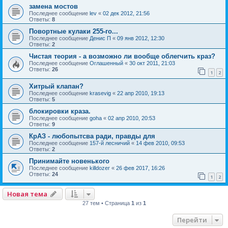
замена мостов
Последнее сообщение
lev
«
02 дек 2012, 21:56
Ответы:
8
Повортные кулаки 255-го...
Последнее сообщение
Денис П
«
09 янв 2012, 12:30
Ответы:
2
Чистая теория - а возможно ли вообще облегчить краз?
Последнее сообщение
Оглашенный
«
30 окт 2011, 21:03
Ответы:
26
1
2
Хитрый клапан?
Последнее сообщение
krasevig
«
22 апр 2010, 19:13
Ответы:
5
блокировки краза.
Последнее сообщение
goha
«
02 апр 2010, 20:53
Ответы:
9
КрАЗ - любопытсва ради, правды для
Последнее сообщение
157-й лесничий
«
14 фев 2010, 09:53
Ответы:
2
Принимайте новенького
Последнее сообщение
killdozer
«
26 фев 2017, 16:26
Ответы:
24
1
2
Новая тема
27 тем • Страница
1
из
1
Перейти