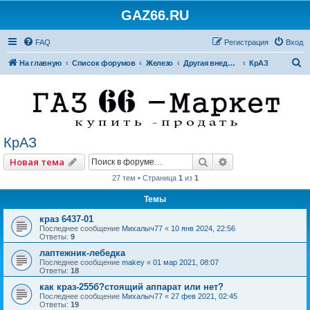
GAZ66.RU
FAQ
Регистрация
Вход
П
На главную
Список форумов
Железо
Другая внедорожная техника
КрАЗ
о
и
с
к
КрАЗ
Поиск
Расширенный по
Новая тема
27 тем • Страница
1
из
1
Темы
краз 6437-01
Последнее сообщение
Михалыч77
«
10 янв 2024, 22:56
Ответы:
9
лаптежник-лебедка
Последнее сообщение
makey
«
01 мар 2021, 08:07
Ответы:
18
как краз-255б?стоящий аппарат или нет?
Последнее сообщение
Михалыч77
«
27 фев 2021, 02:45
Ответы:
19