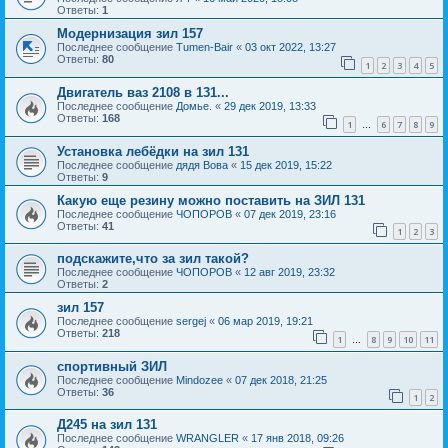
Ответы:
1
Модернизация зил 157
Последнее сообщение
Tumen-Bair
«
03 окт 2022, 13:27
Ответы:
80
1
2
3
4
5
Двигатель ваз 2108 в 131...
Последнее сообщение
Домье.
«
29 дек 2019, 13:33
Ответы:
168
1
6
7
8
9
…
Установка лебёдки на зил 131
Последнее сообщение
дядя Вова
«
15 дек 2019, 15:22
Ответы:
9
Какую еще резину можно поставить на ЗИЛ 131
Последнее сообщение
ЧОПОРОВ
«
07 дек 2019, 23:16
Ответы:
41
1
2
3
подскажите,что за зил такой?
Последнее сообщение
ЧОПОРОВ
«
12 авг 2019, 23:32
Ответы:
2
зил 157
Последнее сообщение
sergej
«
06 мар 2019, 19:21
Ответы:
218
1
8
9
10
11
…
спортивный ЗИЛ
Последнее сообщение
Mindozee
«
07 дек 2018, 21:25
Ответы:
36
1
2
Д245 на зил 131
Последнее сообщение
WRANGLER
«
17 янв 2018, 09:26