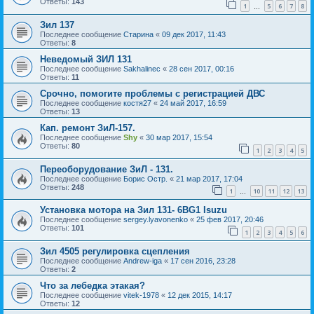
Ответы:
143
1
5
6
7
8
…
Зил 137
Последнее сообщение
Старина
«
09 дек 2017, 11:43
Ответы:
8
Неведомый ЗИЛ 131
Последнее сообщение
Sakhalinec
«
28 сен 2017, 00:16
Ответы:
11
Срочно, помогите проблемы с регистрацией ДВС
Последнее сообщение
костя27
«
24 май 2017, 16:59
Ответы:
13
Кап. ремонт ЗиЛ-157.
Последнее сообщение
Shy
«
30 мар 2017, 15:54
Ответы:
80
1
2
3
4
5
Переоборудование ЗиЛ - 131.
Последнее сообщение
Борис Остр.
«
21 мар 2017, 17:04
Ответы:
248
1
10
11
12
13
…
Установка мотора на Зил 131- 6BG1 Isuzu
Последнее сообщение
sergey.lyavonenko
«
25 фев 2017, 20:46
Ответы:
101
1
2
3
4
5
6
Зил 4505 регулировка сцепления
Последнее сообщение
Andrew-iga
«
17 сен 2016, 23:28
Ответы:
2
Что за лебедка этакая?
Последнее сообщение
vitek-1978
«
12 дек 2015, 14:17
Ответы:
12