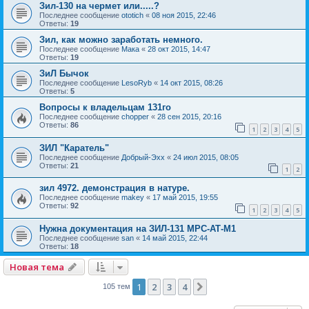
Зил-130 на чермет или.....?
Последнее сообщение
ototich
«
08 ноя 2015, 22:46
Ответы:
19
Зил, как можно заработать немного.
Последнее сообщение
Мака
«
28 окт 2015, 14:47
Ответы:
19
ЗиЛ Бычок
Последнее сообщение
LesoRyb
«
14 окт 2015, 08:26
Ответы:
5
Вопросы к владельцам 131го
Последнее сообщение
chopper
«
28 сен 2015, 20:16
Ответы:
86
1
2
3
4
5
ЗИЛ "Каратель"
Последнее сообщение
Добрый-Эхх
«
24 июл 2015, 08:05
Ответы:
21
1
2
зил 4972. демонстрация в натуре.
Последнее сообщение
makey
«
17 май 2015, 19:55
Ответы:
92
1
2
3
4
5
Нужна документация на ЗИЛ-131 МРС-АТ-М1
Последнее сообщение
san
«
14 май 2015, 22:44
Ответы:
18
Новая тема
1
2
3
4
След.
105 тем