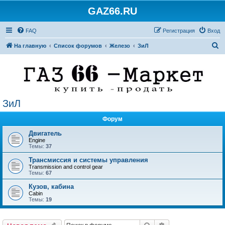
GAZ66.RU
FAQ
Регистрация
Вход
П
На главную
Список форумов
Железо
ЗиЛ
о
и
с
к
ЗиЛ
Форум
Двигатель
Engine
Темы:
37
Трансмиссия и системы управления
Transmission and control gear
Темы:
67
Кузов, кабина
Cabin
Темы:
19
Поиск
Расширенный по