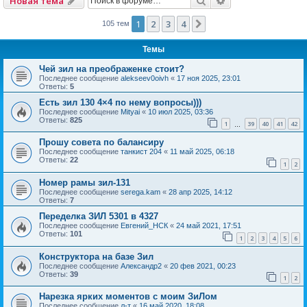
Новая тема
1
2
3
4
След.
105 тем
Темы
Чей зил на преображенке стоит?
Последнее сообщение
alekseev0oivh
«
17 ноя 2025, 23:01
Ответы:
5
Есть зил 130 4×4 по нему вопросы)))
Последнее сообщение
Mityai
«
10 июл 2025, 03:36
Ответы:
825
1
39
40
41
42
…
Прошу совета по балансиру
Последнее сообщение
танкист 204
«
11 май 2025, 06:18
Ответы:
22
1
2
Номер рамы зил-131
Последнее сообщение
serega.kam
«
28 апр 2025, 14:12
Ответы:
7
Переделка ЗИЛ 5301 в 4327
Последнее сообщение
Евгений_НСК
«
24 май 2021, 17:51
Ответы:
101
1
2
3
4
5
6
Конструктора на базе Зил
Последнее сообщение
Александр2
«
20 фев 2021, 00:23
Ответы:
39
1
2
Нарезка ярких моментов с моим ЗиЛом
Последнее сообщение
л-т
«
16 май 2020, 18:08