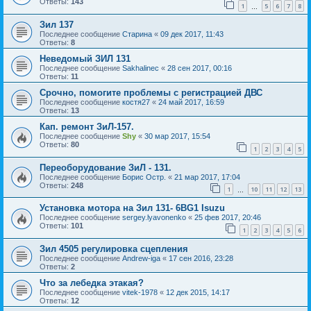
Ответы:
143
1
5
6
7
8
…
Зил 137
Последнее сообщение
Старина
«
09 дек 2017, 11:43
Ответы:
8
Неведомый ЗИЛ 131
Последнее сообщение
Sakhalinec
«
28 сен 2017, 00:16
Ответы:
11
Срочно, помогите проблемы с регистрацией ДВС
Последнее сообщение
костя27
«
24 май 2017, 16:59
Ответы:
13
Кап. ремонт ЗиЛ-157.
Последнее сообщение
Shy
«
30 мар 2017, 15:54
Ответы:
80
1
2
3
4
5
Переоборудование ЗиЛ - 131.
Последнее сообщение
Борис Остр.
«
21 мар 2017, 17:04
Ответы:
248
1
10
11
12
13
…
Установка мотора на Зил 131- 6BG1 Isuzu
Последнее сообщение
sergey.lyavonenko
«
25 фев 2017, 20:46
Ответы:
101
1
2
3
4
5
6
Зил 4505 регулировка сцепления
Последнее сообщение
Andrew-iga
«
17 сен 2016, 23:28
Ответы:
2
Что за лебедка этакая?
Последнее сообщение
vitek-1978
«
12 дек 2015, 14:17
Ответы:
12