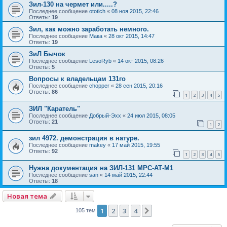
Зил-130 на чермет или.....?
Последнее сообщение
ototich
«
08 ноя 2015, 22:46
Ответы:
19
Зил, как можно заработать немного.
Последнее сообщение
Мака
«
28 окт 2015, 14:47
Ответы:
19
ЗиЛ Бычок
Последнее сообщение
LesoRyb
«
14 окт 2015, 08:26
Ответы:
5
Вопросы к владельцам 131го
Последнее сообщение
chopper
«
28 сен 2015, 20:16
Ответы:
86
1
2
3
4
5
ЗИЛ "Каратель"
Последнее сообщение
Добрый-Эхх
«
24 июл 2015, 08:05
Ответы:
21
1
2
зил 4972. демонстрация в натуре.
Последнее сообщение
makey
«
17 май 2015, 19:55
Ответы:
92
1
2
3
4
5
Нужна документация на ЗИЛ-131 МРС-АТ-М1
Последнее сообщение
san
«
14 май 2015, 22:44
Ответы:
18
Новая тема
1
2
3
4
След.
105 тем