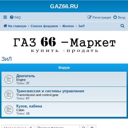
GAZ66.RU
FAQ
Регистрация
Вход
П
На главную
Список форумов
Железо
ЗиЛ
о
и
с
к
ЗиЛ
Форум
Двигатель
Engine
Темы:
37
Трансмиссия и системы управления
Transmission and control gear
Темы:
67
Кузов, кабина
Cabin
Темы:
19
Поиск
Расширенный по