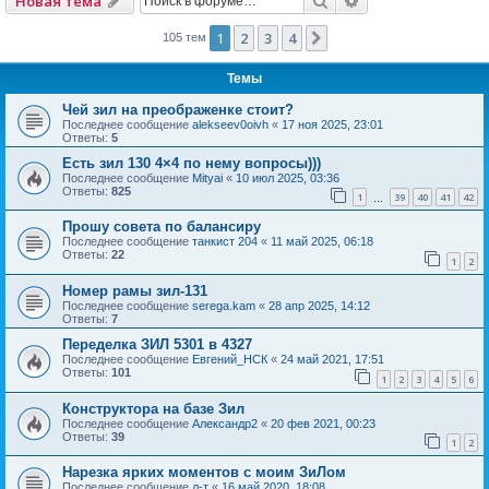
Новая тема
1
2
3
4
След.
105 тем
Темы
Чей зил на преображенке стоит?
Последнее сообщение
alekseev0oivh
«
17 ноя 2025, 23:01
Ответы:
5
Есть зил 130 4×4 по нему вопросы)))
Последнее сообщение
Mityai
«
10 июл 2025, 03:36
Ответы:
825
1
39
40
41
42
…
Прошу совета по балансиру
Последнее сообщение
танкист 204
«
11 май 2025, 06:18
Ответы:
22
1
2
Номер рамы зил-131
Последнее сообщение
serega.kam
«
28 апр 2025, 14:12
Ответы:
7
Переделка ЗИЛ 5301 в 4327
Последнее сообщение
Евгений_НСК
«
24 май 2021, 17:51
Ответы:
101
1
2
3
4
5
6
Конструктора на базе Зил
Последнее сообщение
Александр2
«
20 фев 2021, 00:23
Ответы:
39
1
2
Нарезка ярких моментов с моим ЗиЛом
Последнее сообщение
л-т
«
16 май 2020, 18:08