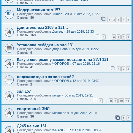
Ответы:
1
Модернизация зил 157
Последнее сообщение
Tumen-Bair
«
03 окт 2022, 13:27
Ответы:
80
1
2
3
4
5
Двигатель ваз 2108 в 131...
Последнее сообщение
Домье.
«
29 дек 2019, 13:33
Ответы:
168
1
6
7
8
9
…
Установка лебёдки на зил 131
Последнее сообщение
дядя Вова
«
15 дек 2019, 15:22
Ответы:
9
Какую еще резину можно поставить на ЗИЛ 131
Последнее сообщение
ЧОПОРОВ
«
07 дек 2019, 23:16
Ответы:
41
1
2
3
подскажите,что за зил такой?
Последнее сообщение
ЧОПОРОВ
«
12 авг 2019, 23:32
Ответы:
2
зил 157
Последнее сообщение
sergej
«
06 мар 2019, 19:21
Ответы:
218
1
8
9
10
11
…
спортивный ЗИЛ
Последнее сообщение
Mindozee
«
07 дек 2018, 21:25
Ответы:
36
1
2
Д245 на зил 131
Последнее сообщение
WRANGLER
«
17 янв 2018, 09:26