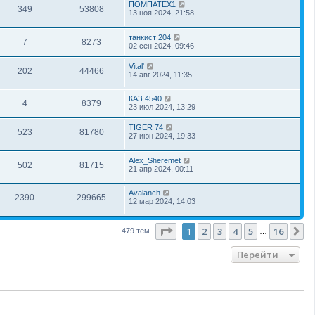
ПОМПАТЕХ1
349
53808
13 ноя 2024, 21:58
танкист 204
7
8273
02 сен 2024, 09:46
Vital'
202
44466
14 авг 2024, 11:35
КАЗ 4540
4
8379
23 июл 2024, 13:29
TIGER 74
523
81780
27 июн 2024, 19:33
Alex_Sheremet
502
81715
21 апр 2024, 00:11
Avalanch
2390
299665
12 мар 2024, 14:03
Страница
1
из
16
1
2
3
4
5
16
С
479 тем
…
Перейти