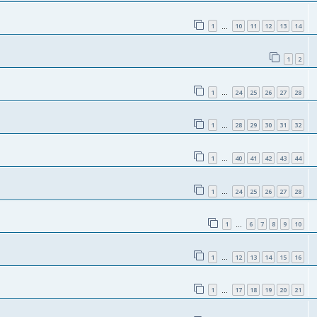
1
10
11
12
13
14
…
1
2
1
24
25
26
27
28
…
1
28
29
30
31
32
…
1
40
41
42
43
44
…
1
24
25
26
27
28
…
1
6
7
8
9
10
…
1
12
13
14
15
16
…
1
17
18
19
20
21
…