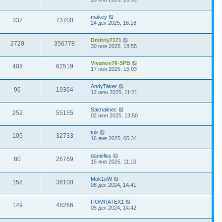
makey
337
73700
24 дек 2025, 18:18
Dmitriy7171
2720
356778
30 ноя 2025, 18:55
Vivanov76-SPB
408
62519
17 ноя 2025, 15:03
AndyTaker
96
19364
12 июн 2025, 11:21
Sakhalinec
252
55155
02 июн 2025, 13:50
tuk
105
32733
16 янв 2025, 05:34
daniellus
80
26769
15 янв 2025, 11:10
Mok1eW
158
36100
08 дек 2024, 14:41
ПОМПАТЕХ1
149
48266
05 дек 2024, 14:42