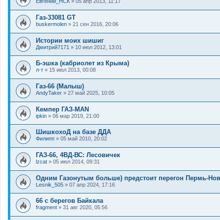
Евгений_НСК
»
05 апр 2013, 11:17
Газ-33081 GT
buskermolen
»
21 сен 2016, 20:06
Истории моих шишиг
Дмитрий7171
»
10 июл 2012, 13:01
Б-эшка (кабриолет из Крыма)
л-т
»
15 июл 2013, 00:08
Газ-66 (Малыш)
AndyTaker
»
27 май 2025, 10:05
Кемпер ГАЗ-MAN
ipkin
»
06 мар 2019, 21:00
ШишкохоД на базе ДДА
Филипп
»
05 май 2010, 20:02
ГАЗ-66, 4ВД-ВС: Лесовичек
lzcat
»
05 июл 2014, 09:31
Одним Газонутым больше) предстоит перегон Пермь-Но
Lesnik_505
»
07 апр 2024, 17:16
66 с берегов Байкала
fragment
»
31 авг 2020, 05:56