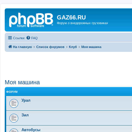
GAZ66.RU
Форум о внедорожных грузовиках
Ссылки
FAQ
На главную
Список форумов
Клуб
Моя машина
Моя машина
ФОРУМ
Урал
Зил
Автобусы