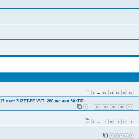
поиск
1
53
54
55
56
57
…
 17 мест 3UZET-FE VVTI 280 л/с чип 5АКПП
1
306
307
308
309
310
…
1
14
15
16
17
18
…
1
2
3
4
5