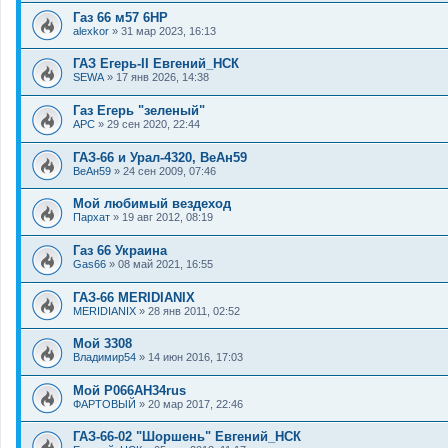
Газ 66 м57 6HP
alexkor
»
31 мар 2023, 16:13
ГАЗ Егерь-II Евгений_НСК
SEWA
»
17 янв 2026, 14:38
Газ Егерь "зеленый"
АРС
»
29 сен 2020, 22:44
ГАЗ-66 и Урал-4320, ВеАн59
ВеАн59
»
24 сен 2009, 07:46
Мой любимый вездеход
Пархат
»
19 авг 2012, 08:19
Газ 66 Украина
Gas66
»
08 май 2021, 16:55
ГАЗ-66 MERIDIANIX
MERIDIANIX
»
28 янв 2011, 02:52
Мой 3308
Владимир54
»
14 июн 2016, 17:03
Мой Р066АН34rus
ФАРТОВЫЙ
»
20 мар 2017, 22:46
ГАЗ-66-02 "Шоршень" Евгений_НСК