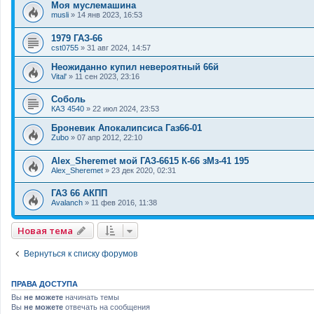
Моя муслемашина
musli
»
14 янв 2023, 16:53
1979 ГАЗ-66
cst0755
»
31 авг 2024, 14:57
Неожиданно купил невероятный 66й
Vital'
»
11 сен 2023, 23:16
Соболь
КАЗ 4540
»
22 июл 2024, 23:53
Броневик Апокалипсиса Газ66-01
Zubo
»
07 апр 2012, 22:10
Alex_Sheremet мой ГАЗ-6615 К-66 зМз-41 195
Alex_Sheremet
»
23 дек 2020, 02:31
ГАЗ 66 АКПП
Avalanch
»
11 фев 2016, 11:38
Новая тема
Вернуться к списку форумов
ПРАВА ДОСТУПА
Вы
не можете
начинать темы
Вы
не можете
отвечать на сообщения