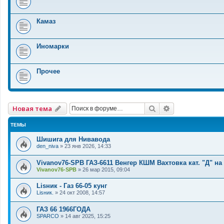
Камаз
Иномарки
Прочее
Поиск
Расширенный 
Новая тема
ТЕМЫ
Шишига для Нивавода
den_niva
»
23 янв 2026, 14:33
Vivanov76-SPB ГАЗ-6611 Венгер КШМ Вахтовка кат. "Д" на
Vivanov76-SPB
»
26 мар 2015, 09:04
Lisник - Газ 66-05 кунг
Lisник.
»
24 окт 2008, 14:57
ГАЗ 66 1966ГОДА
SPARCO
»
14 авг 2025, 15:25