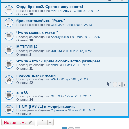
Форд бронко2. Срочно ищу совета!
Последнее сообщение
MERIDIANIX
«
13 сен 2012, 07:02
Ответы:
18
бронеавтомобиль "Рысь"
Последнее сообщение
Oleg 33
«
12 сен 2012, 23:43
Что за машина такая ?
Последнее сообщение
Andrey19rus
«
01 фев 2012, 12:36
Ответы:
18
МЕТЕЛИЦА
Последнее сообщение
ИЛЮХА
«
10 янв 2012, 16:58
Ответы:
1
Что за Авто?? Прям любопытство раздирает!
Последнее сообщение
andrei
«
17 дек 2011, 19:32
Ответы:
11
подбор трансмиссии
Последнее сообщение
WAD
«
01 дек 2011, 23:28
Ответы:
42
1
2
3
апп 66
Последнее сообщение
Oleg 33
«
17 авг 2011, 22:07
Ответы:
14
ГТ-СМ (ГАЗ-71) и модификации.
Последнее сообщение
Странник
«
31 май 2011, 15:32
Ответы:
5
Новая тема