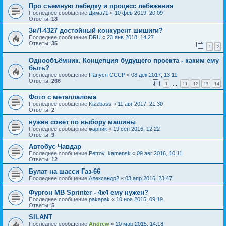
Про съемную лебедку и процесс лебежения
Последнее сообщение
Дима71
«
10 фев 2019, 20:09
Ответы:
18
ЗиЛ-4327 достойный конкурент шишиги?
Последнее сообщение
DRU
«
23 янв 2018, 14:27
Ответы:
35
1
2
Однообъёмник. Концепция будущего проекта - каким ему
быть?
Последнее сообщение
Папуся СССР
«
08 дек 2017, 13:11
Ответы:
266
1
11
12
13
14
…
Фото с металлалома
Последнее сообщение
Kizzbass
«
11 авг 2017, 21:30
Ответы:
2
нужен совет по выбору машины
Последнее сообщение
жарник
«
19 сен 2016, 12:22
Ответы:
9
Автобус Чавдар
Последнее сообщение
Petrov_kamensk
«
09 авг 2016, 10:11
Ответы:
12
Булат на шасси Газ-66
Последнее сообщение
Александр2
«
03 апр 2016, 23:47
Фургон MB Sprinter - 4x4 ему нужен?
Последнее сообщение
pakapak
«
10 ноя 2015, 09:19
Ответы:
5
SILANT
Последнее сообщение
Andrew
«
20 мар 2015, 14:18