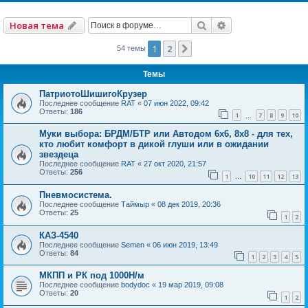
Поиск
Расширенный по
Новая тема
1
2
След.
54 темы
Темы
ПатриотоШишигоКрузер
Последнее сообщение
RAT
«
07 июн 2022, 09:42
Ответы:
186
1
7
8
9
10
…
Муки выбора: БРДМ/БТР или Автодом 6х6, 8х8 - для тех,
кто любит комфорт в дикой глуши или в ожидании
звездеца
Последнее сообщение
RAT
«
27 окт 2020, 21:57
Ответы:
256
1
10
11
12
13
…
Пневмосистема.
Последнее сообщение
Таймыр
«
08 дек 2019, 20:36
Ответы:
25
1
2
КАЗ-4540
Последнее сообщение
Semen
«
06 июн 2019, 13:49
Ответы:
84
1
2
3
4
5
МКПП и РК под 1000Н/м
Последнее сообщение
bodydoc
«
19 мар 2019, 09:08
Ответы:
20
1
2