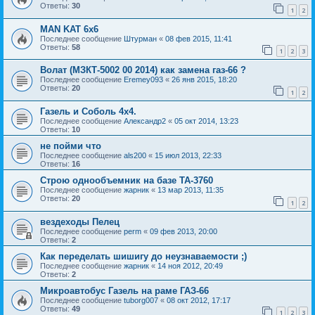
Ответы:
30
1
2
MAN KAT 6х6
Последнее сообщение
Штурман
«
08 фев 2015, 11:41
Ответы:
58
1
2
3
Волат (МЗКТ-5002 00 2014) как замена газ-66 ?
Последнее сообщение
Eremey093
«
26 янв 2015, 18:20
Ответы:
20
1
2
Газель и Соболь 4х4.
Последнее сообщение
Александр2
«
05 окт 2014, 13:23
Ответы:
10
не пойми что
Последнее сообщение
als200
«
15 июл 2013, 22:33
Ответы:
16
Строю однообъемник на базе ТА-3760
Последнее сообщение
жарник
«
13 мар 2013, 11:35
Ответы:
20
1
2
вездеходы Пелец
Последнее сообщение
perm
«
09 фев 2013, 20:00
Ответы:
2
Как переделать шишигу до неузнаваемости ;)
Последнее сообщение
жарник
«
14 ноя 2012, 20:49
Ответы:
2
Микроавтобус Газель на раме ГАЗ-66
Последнее сообщение
tuborg007
«
08 окт 2012, 17:17
Ответы:
49
1
2
3