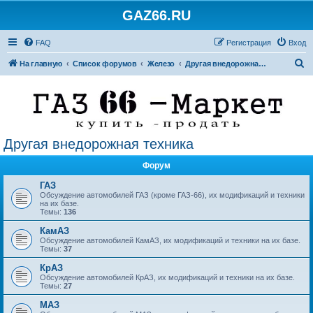
GAZ66.RU
FAQ
Регистрация
Вход
П
На главную
Список форумов
Железо
Другая внедорожная техника
о
и
с
к
Другая внедорожная техника
Форум
ГАЗ
Обсуждение автомобилей ГАЗ (кроме ГАЗ-66), их модификаций и техники
на их базе.
Темы:
136
КамАЗ
Обсуждение автомобилей КамАЗ, их модификаций и техники на их базе.
Темы:
37
КрАЗ
Обсуждение автомобилей КрАЗ, их модификаций и техники на их базе.
Темы:
27
МАЗ