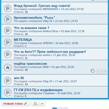
Форд бронко2. Срочно ищу совета!
Последнее сообщение
MERIDIANIX
«
13 сен 2012, 07:02
Ответы:
18
бронеавтомобиль "Рысь"
Последнее сообщение
Oleg 33
«
12 сен 2012, 23:43
Что за машина такая ?
Последнее сообщение
Andrey19rus
«
01 фев 2012, 12:36
Ответы:
18
МЕТЕЛИЦА
Последнее сообщение
ИЛЮХА
«
10 янв 2012, 16:58
Ответы:
1
Что за Авто?? Прям любопытство раздирает!
Последнее сообщение
andrei
«
17 дек 2011, 19:32
Ответы:
11
подбор трансмиссии
Последнее сообщение
WAD
«
01 дек 2011, 23:28
Ответы:
42
1
2
3
апп 66
Последнее сообщение
Oleg 33
«
17 авг 2011, 22:07
Ответы:
14
ГТ-СМ (ГАЗ-71) и модификации.
Последнее сообщение
Странник
«
31 май 2011, 15:32
Ответы:
5
Новая тема