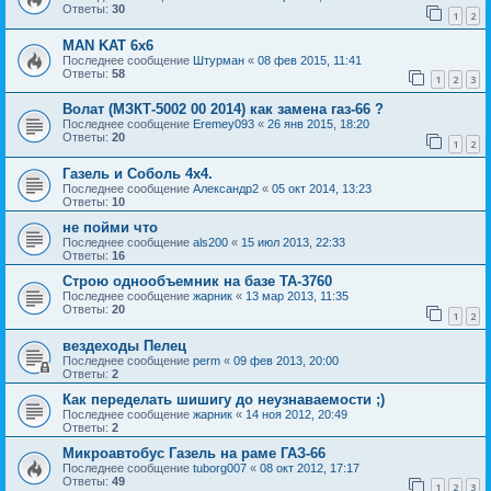
Ответы:
30
1
2
MAN KAT 6х6
Последнее сообщение
Штурман
«
08 фев 2015, 11:41
Ответы:
58
1
2
3
Волат (МЗКТ-5002 00 2014) как замена газ-66 ?
Последнее сообщение
Eremey093
«
26 янв 2015, 18:20
Ответы:
20
1
2
Газель и Соболь 4х4.
Последнее сообщение
Александр2
«
05 окт 2014, 13:23
Ответы:
10
не пойми что
Последнее сообщение
als200
«
15 июл 2013, 22:33
Ответы:
16
Строю однообъемник на базе ТА-3760
Последнее сообщение
жарник
«
13 мар 2013, 11:35
Ответы:
20
1
2
вездеходы Пелец
Последнее сообщение
perm
«
09 фев 2013, 20:00
Ответы:
2
Как переделать шишигу до неузнаваемости ;)
Последнее сообщение
жарник
«
14 ноя 2012, 20:49
Ответы:
2
Микроавтобус Газель на раме ГАЗ-66
Последнее сообщение
tuborg007
«
08 окт 2012, 17:17
Ответы:
49
1
2
3