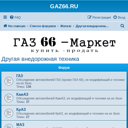
GAZ66.RU
FAQ
Регистрация
Вход
П
На главную
Список форумов
Железо
Другая внедорожная техника
о
и
с
к
Другая внедорожная техника
Форум
ГАЗ
Обсуждение автомобилей ГАЗ (кроме ГАЗ-66), их модификаций и техники
на их базе.
Темы:
136
КамАЗ
Обсуждение автомобилей КамАЗ, их модификаций и техники на их базе.
Темы:
37
КрАЗ
Обсуждение автомобилей КрАЗ, их модификаций и техники на их базе.
Темы:
27
МАЗ