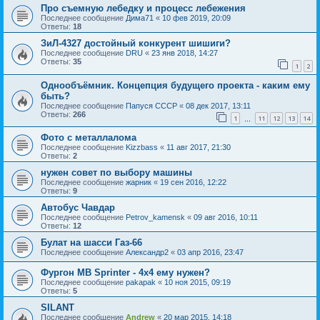
Про съемную лебедку и процесс лебежения
Последнее сообщение
Дима71
«
10 фев 2019, 20:09
Ответы:
18
ЗиЛ-4327 достойный конкурент шишиги?
Последнее сообщение
DRU
«
23 янв 2018, 14:27
Ответы:
35
1
2
Однообъёмник. Концепция будущего проекта - каким ему
быть?
Последнее сообщение
Папуся СССР
«
08 дек 2017, 13:11
Ответы:
266
1
11
12
13
14
…
Фото с металлалома
Последнее сообщение
Kizzbass
«
11 авг 2017, 21:30
Ответы:
2
нужен совет по выбору машины
Последнее сообщение
жарник
«
19 сен 2016, 12:22
Ответы:
9
Автобус Чавдар
Последнее сообщение
Petrov_kamensk
«
09 авг 2016, 10:11
Ответы:
12
Булат на шасси Газ-66
Последнее сообщение
Александр2
«
03 апр 2016, 23:47
Фургон MB Sprinter - 4x4 ему нужен?
Последнее сообщение
pakapak
«
10 ноя 2015, 09:19
Ответы:
5
SILANT
Последнее сообщение
Andrew
«
20 мар 2015, 14:18