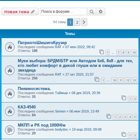
Поиск
Расширенный по
Новая тема
1
2
След.
54 темы
Темы
ПатриотоШишигоКрузер
Последнее сообщение
RAT
«
07 июн 2022, 09:42
Ответы:
186
1
7
8
9
10
…
Муки выбора: БРДМ/БТР или Автодом 6х6, 8х8 - для тех,
кто любит комфорт в дикой глуши или в ожидании
звездеца
Последнее сообщение
RAT
«
27 окт 2020, 21:57
Ответы:
256
1
10
11
12
13
…
Пневмосистема.
Последнее сообщение
Таймыр
«
08 дек 2019, 20:36
Ответы:
25
1
2
КАЗ-4540
Последнее сообщение
Semen
«
06 июн 2019, 13:49
Ответы:
84
1
2
3
4
5
МКПП и РК под 1000Н/м
Последнее сообщение
bodydoc
«
19 мар 2019, 09:08
Ответы:
20
1
2