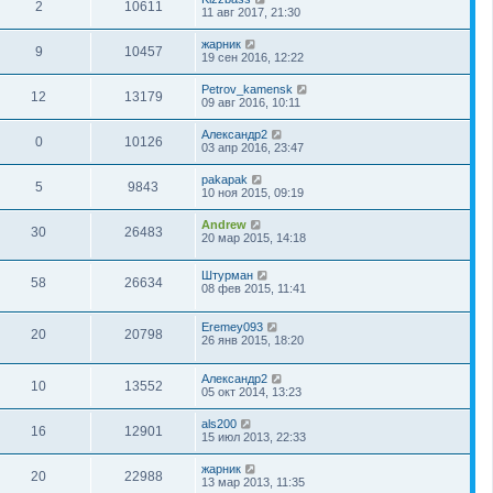
2
10611
11 авг 2017, 21:30
жарник
9
10457
19 сен 2016, 12:22
Petrov_kamensk
12
13179
09 авг 2016, 10:11
Александр2
0
10126
03 апр 2016, 23:47
pakapak
5
9843
10 ноя 2015, 09:19
Andrew
30
26483
20 мар 2015, 14:18
Штурман
58
26634
08 фев 2015, 11:41
Eremey093
20
20798
26 янв 2015, 18:20
Александр2
10
13552
05 окт 2014, 13:23
als200
16
12901
15 июл 2013, 22:33
жарник
20
22988
13 мар 2013, 11:35