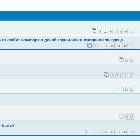
поиск
1
6
7
8
9
10
…
 кто любит комфорт в дикой глуши или в ожидании звездеца
1
9
10
11
12
13
…
1
2
1
2
3
4
5
1
2
1
2
у быть?
1
10
11
12
13
14
…