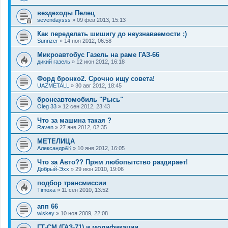
вездеходы Пелец
sevendaysss
»
09 фев 2013, 15:13
Как переделать шишигу до неузнаваемости ;)
Sunrizer
»
14 ноя 2012, 06:58
Микроавтобус Газель на раме ГАЗ-66
дикий газель
»
12 июн 2012, 16:18
Форд бронко2. Срочно ищу совета!
UAZMETALL
»
30 авг 2012, 18:45
бронеавтомобиль "Рысь"
Oleg 33
»
12 сен 2012, 23:43
Что за машина такая ?
Raven
»
27 янв 2012, 02:35
МЕТЕЛИЦА
Александр&К
»
10 янв 2012, 16:05
Что за Авто?? Прям любопытство раздирает!
Добрый-Эхх
»
29 июн 2010, 19:06
подбор трансмиссии
Timoxa
»
11 сен 2010, 13:52
апп 66
wiskey
»
10 ноя 2009, 22:08
ГТ-СМ (ГАЗ-71) и модификации.