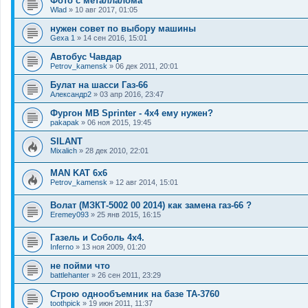
Фото с металлалома
Wlad
»
10 авг 2017, 01:05
нужен совет по выбору машины
Gexa 1
»
14 сен 2016, 15:01
Автобус Чавдар
Petrov_kamensk
»
06 дек 2011, 20:01
Булат на шасси Газ-66
Александр2
»
03 апр 2016, 23:47
Фургон MB Sprinter - 4x4 ему нужен?
pakapak
»
06 ноя 2015, 19:45
SILANT
Mixalich
»
28 дек 2010, 22:01
MAN KAT 6х6
Petrov_kamensk
»
12 авг 2014, 15:01
Волат (МЗКТ-5002 00 2014) как замена газ-66 ?
Eremey093
»
25 янв 2015, 16:15
Газель и Соболь 4х4.
Inferno
»
13 ноя 2009, 01:20
не пойми что
battlehanter
»
26 сен 2011, 23:29
Строю однообъемник на базе ТА-3760
toothpick
»
19 июн 2011, 11:37