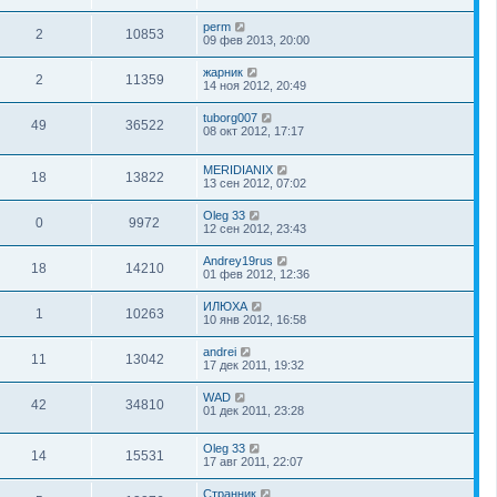
perm
2
10853
09 фев 2013, 20:00
жарник
2
11359
14 ноя 2012, 20:49
tuborg007
49
36522
08 окт 2012, 17:17
MERIDIANIX
18
13822
13 сен 2012, 07:02
Oleg 33
0
9972
12 сен 2012, 23:43
Andrey19rus
18
14210
01 фев 2012, 12:36
ИЛЮХА
1
10263
10 янв 2012, 16:58
andrei
11
13042
17 дек 2011, 19:32
WAD
42
34810
01 дек 2011, 23:28
Oleg 33
14
15531
17 авг 2011, 22:07
Странник