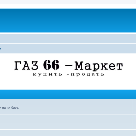
а
 на их базе.