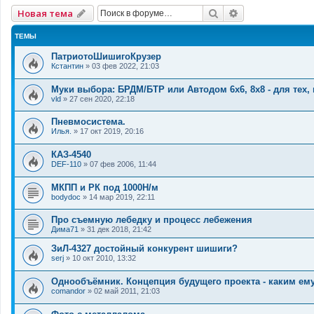
Поиск
Расширенный 
Новая тема
ТЕМЫ
ПатриотоШишигоКрузер
Кстантин
»
03 фев 2022, 21:03
Муки выбора: БРДМ/БТР или Автодом 6х6, 8х8 - для тех,
vld
»
27 сен 2020, 22:18
Пневмосистема.
Илья.
»
17 окт 2019, 20:16
КАЗ-4540
DEF-110
»
07 фев 2006, 11:44
МКПП и РК под 1000Н/м
bodydoc
»
14 мар 2019, 22:11
Про съемную лебедку и процесс лебежения
Дима71
»
31 дек 2018, 21:42
ЗиЛ-4327 достойный конкурент шишиги?
serj
»
10 окт 2010, 13:32
Однообъёмник. Концепция будущего проекта - каким ем
comandor
»
02 май 2011, 21:03