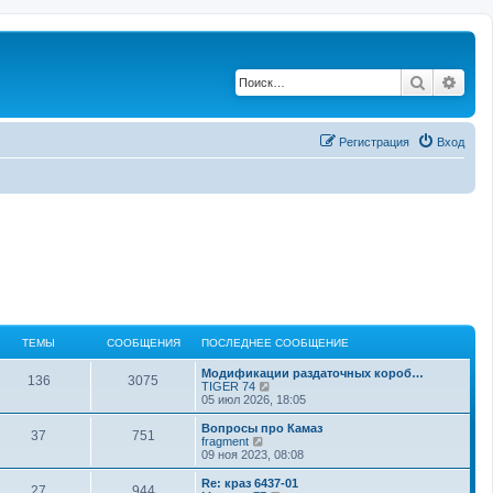
Поиск
Рас
Регистрация
Вход
ТЕМЫ
СООБЩЕНИЯ
ПОСЛЕДНЕЕ СООБЩЕНИЕ
Модификации раздаточных короб…
136
3075
П
TIGER 74
е
05 июл 2026, 18:05
р
е
Вопросы про Камаз
37
751
й
П
fragment
т
е
09 ноя 2023, 08:08
и
р
к
е
Re: краз 6437-01
27
944
п