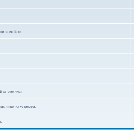
и на их базе.
й автотехники.
ых и прочих установок.
а.