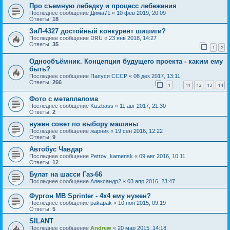
Про съемную лебедку и процесс лебежения
Последнее сообщение
Дима71
«
10 фев 2019, 20:09
Ответы:
18
ЗиЛ-4327 достойный конкурент шишиги?
Последнее сообщение
DRU
«
23 янв 2018, 14:27
Ответы:
35
1
2
Однообъёмник. Концепция будущего проекта - каким ему
быть?
Последнее сообщение
Папуся СССР
«
08 дек 2017, 13:11
Ответы:
266
1
11
12
13
14
…
Фото с металлалома
Последнее сообщение
Kizzbass
«
11 авг 2017, 21:30
Ответы:
2
нужен совет по выбору машины
Последнее сообщение
жарник
«
19 сен 2016, 12:22
Ответы:
9
Автобус Чавдар
Последнее сообщение
Petrov_kamensk
«
09 авг 2016, 10:11
Ответы:
12
Булат на шасси Газ-66
Последнее сообщение
Александр2
«
03 апр 2016, 23:47
Фургон MB Sprinter - 4x4 ему нужен?
Последнее сообщение
pakapak
«
10 ноя 2015, 09:19
Ответы:
5
SILANT
Последнее сообщение
Andrew
«
20 мар 2015, 14:18