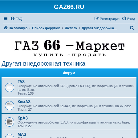
GAZ66.RU
FAQ
Регистрация
Вход
П
На главную
Список форумов
Железо
Другая внедорожная техника
о
и
с
к
Другая внедорожная техника
Форум
ГАЗ
Обсуждение автомобилей ГАЗ (кроме ГАЗ-66), их модификаций и техники
на их базе.
Темы:
136
КамАЗ
Обсуждение автомобилей КамАЗ, их модификаций и техники на их базе.
Темы:
37
КрАЗ
Обсуждение автомобилей КрАЗ, их модификаций и техники на их базе.
Темы:
27
МАЗ