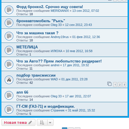
Форд бронко2. Срочно ищу совета!
Последнее сообщение
MERIDIANIX
«
13 сен 2012, 07:02
Ответы:
18
бронеавтомобиль "Рысь"
Последнее сообщение
Oleg 33
«
12 сен 2012, 23:43
Что за машина такая ?
Последнее сообщение
Andrey19rus
«
01 фев 2012, 12:36
Ответы:
18
МЕТЕЛИЦА
Последнее сообщение
ИЛЮХА
«
10 янв 2012, 16:58
Ответы:
1
Что за Авто?? Прям любопытство раздирает!
Последнее сообщение
andrei
«
17 дек 2011, 19:32
Ответы:
11
подбор трансмиссии
Последнее сообщение
WAD
«
01 дек 2011, 23:28
Ответы:
42
1
2
3
апп 66
Последнее сообщение
Oleg 33
«
17 авг 2011, 22:07
Ответы:
14
ГТ-СМ (ГАЗ-71) и модификации.
Последнее сообщение
Странник
«
31 май 2011, 15:32
Ответы:
5
Новая тема