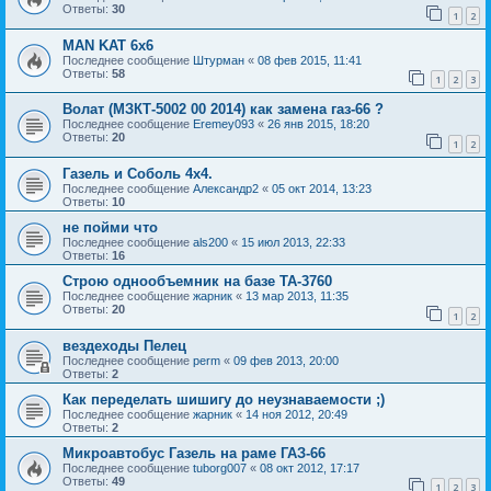
Ответы:
30
1
2
MAN KAT 6х6
Последнее сообщение
Штурман
«
08 фев 2015, 11:41
Ответы:
58
1
2
3
Волат (МЗКТ-5002 00 2014) как замена газ-66 ?
Последнее сообщение
Eremey093
«
26 янв 2015, 18:20
Ответы:
20
1
2
Газель и Соболь 4х4.
Последнее сообщение
Александр2
«
05 окт 2014, 13:23
Ответы:
10
не пойми что
Последнее сообщение
als200
«
15 июл 2013, 22:33
Ответы:
16
Строю однообъемник на базе ТА-3760
Последнее сообщение
жарник
«
13 мар 2013, 11:35
Ответы:
20
1
2
вездеходы Пелец
Последнее сообщение
perm
«
09 фев 2013, 20:00
Ответы:
2
Как переделать шишигу до неузнаваемости ;)
Последнее сообщение
жарник
«
14 ноя 2012, 20:49
Ответы:
2
Микроавтобус Газель на раме ГАЗ-66
Последнее сообщение
tuborg007
«
08 окт 2012, 17:17
Ответы:
49
1
2
3