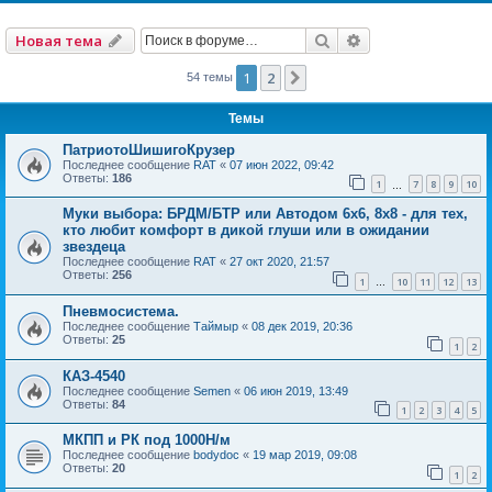
Поиск
Расширенный по
Новая тема
1
2
След.
54 темы
Темы
ПатриотоШишигоКрузер
Последнее сообщение
RAT
«
07 июн 2022, 09:42
Ответы:
186
1
7
8
9
10
…
Муки выбора: БРДМ/БТР или Автодом 6х6, 8х8 - для тех,
кто любит комфорт в дикой глуши или в ожидании
звездеца
Последнее сообщение
RAT
«
27 окт 2020, 21:57
Ответы:
256
1
10
11
12
13
…
Пневмосистема.
Последнее сообщение
Таймыр
«
08 дек 2019, 20:36
Ответы:
25
1
2
КАЗ-4540
Последнее сообщение
Semen
«
06 июн 2019, 13:49
Ответы:
84
1
2
3
4
5
МКПП и РК под 1000Н/м
Последнее сообщение
bodydoc
«
19 мар 2019, 09:08
Ответы:
20
1
2