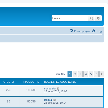
Поиск
Рас
Регистрация
Вход
1
2
3
4
5
6
С
157 тем
ОТВЕТЫ
ПРОСМОТРЫ
ПОСЛЕДНЕЕ СООБЩЕНИЕ
comandor
226
108606
15 июл 2023, 18:03
leomuz
85
85656
26 дек 2015, 10:14