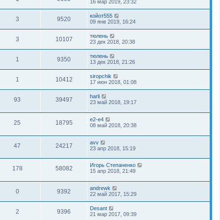
16 мар 2019, 23:32
койот555
3
9520
09 янв 2019, 16:24
тюлень
3
10107
23 дек 2018, 20:38
тюлень
1
9350
13 дек 2018, 21:26
siropchik
1
10412
17 июн 2018, 01:08
harli
93
39497
23 май 2018, 19:17
e2-e4
25
18795
08 май 2018, 20:38
avv
47
24217
23 апр 2018, 15:19
Игорь Степаненко
178
58082
15 апр 2018, 21:49
andrewk
0
9392
22 май 2017, 15:29
Desant
2
9396
21 мар 2017, 09:39