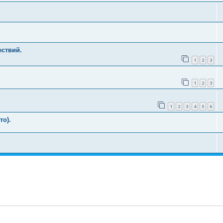
ствий.
1
2
3
1
2
3
1
2
3
4
5
6
то).