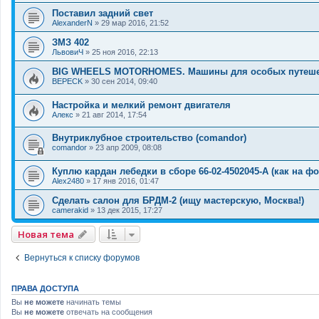
Поставил задний свет
AlexanderN
»
29 мар 2016, 21:52
ЗМЗ 402
ЛьвовиЧ
»
25 ноя 2016, 22:13
BIG WHEELS MOTORHOMES. Машины для особых путеше
BEPECK
»
30 сен 2014, 09:40
Настройка и мелкий ремонт двигателя
Алекс
»
21 авг 2014, 17:54
Внутриклубное строительство (comandor)
comandor
»
23 апр 2009, 08:08
Куплю кардан лебедки в сборе 66-02-4502045-А (как на фо
Alex2480
»
17 янв 2016, 01:47
Сделать салон для БРДМ-2 (ищу мастерскую, Москва!)
camerakid
»
13 дек 2015, 17:27
Новая тема
Вернуться к списку форумов
ПРАВА ДОСТУПА
Вы
не можете
начинать темы
Вы
не можете
отвечать на сообщения