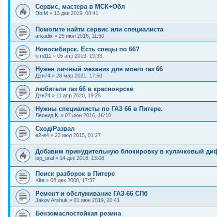
Сервис, мастера в МСК+Обл
DbIM
»
13 дек 2019, 08:41
Помогите найти сервис или специалиста
arkadix
»
25 июл 2016, 11:50
Новосибирск. Есть спецы по 66?
kmi111
»
05 апр 2013, 19:33
Нужен личный механик для моего газ 66
Дэн74
»
28 мар 2021, 17:50
любители газ 66 в красноярске
Дэн74
»
11 апр 2020, 19:25
Нужны специалисты по ГАЗ 66 в Питере.
Леонид К.
»
07 июн 2016, 16:10
Сход/Развал
e2-e4
»
23 июл 2015, 01:27
Добавим принудительную блокировку в кулачковый ди
isp_ural
»
14 дек 2018, 13:08
Поиск разборок в Питере
Kira
»
08 дек 2008, 17:37
Ремонт и обслуживание ГАЗ-66 СПб
Jakov Arshuk
»
01 июн 2019, 20:41
Бензомаслостойкая резина