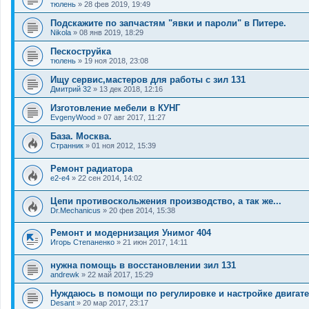
тюлень
»
28 фев 2019, 19:49
Подскажите по запчастям "явки и пароли" в Питере.
Nikola
»
08 янв 2019, 18:29
Пескоструйка
тюлень
»
19 ноя 2018, 23:08
Ищу сервис,мастеров для работы с зил 131
Дмитрий 32
»
13 дек 2018, 12:16
Изготовление мебели в КУНГ
EvgenyWood
»
07 авг 2017, 11:27
База. Москва.
Странник
»
01 ноя 2012, 15:39
Ремонт радиатора
e2-e4
»
22 сен 2014, 14:02
Цепи противоскольжения производство, а так же...
Dr.Mechanicus
»
20 фев 2014, 15:38
Ремонт и модернизация Унимог 404
Игорь Степаненко
»
21 июн 2017, 14:11
нужна помощь в восстановлении зил 131
andrewk
»
22 май 2017, 15:29
Нуждаюсь в помощи по регулировке и настройке двигате
Desant
»
20 мар 2017, 23:17