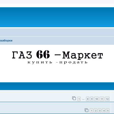
разборки
поиск
1
8
9
10
11
12
…
1
2
3
4
5