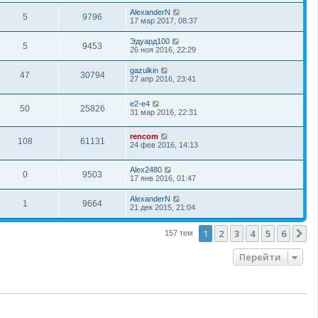
AlexanderN
5
9796
17 мар 2017, 08:37
Эдуард100
5
9453
26 ноя 2016, 22:29
gazulkin
47
30794
27 апр 2016, 23:41
e2-e4
50
25826
31 мар 2016, 22:31
rencom
108
61131
24 фев 2016, 14:13
Alex2480
0
9503
17 янв 2016, 01:47
AlexanderN
1
9664
21 дек 2015, 21:04
1
2
3
4
5
6
С
157 тем
Перейти