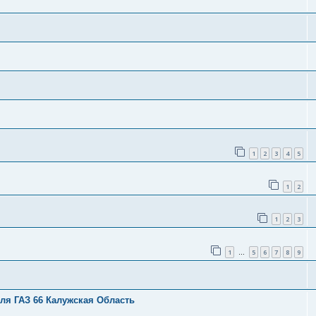
1
2
3
4
5
1
2
1
2
3
1
5
6
7
8
9
…
ля ГАЗ 66 Калужская Область