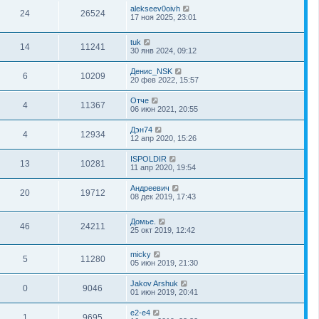
alekseev0oivh
24
26524
17 ноя 2025, 23:01
tuk
14
11241
30 янв 2024, 09:12
Денис_NSK
6
10209
20 фев 2022, 15:57
Отче
4
11367
06 июн 2021, 20:55
Дэн74
4
12934
12 апр 2020, 15:26
ISPOLDIR
13
10281
11 апр 2020, 19:54
Андреевич
20
19712
08 дек 2019, 17:43
Домье.
46
24211
25 окт 2019, 12:42
micky
5
11280
05 июн 2019, 21:30
Jakov Arshuk
0
9046
01 июн 2019, 20:41
e2-e4
1
9695